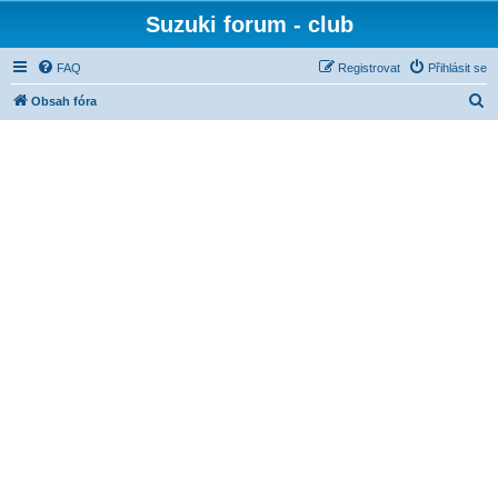
Suzuki forum - club
FAQ
Registrovat
Přihlásit se
H
Obsah fóra
l
e
d
a
t