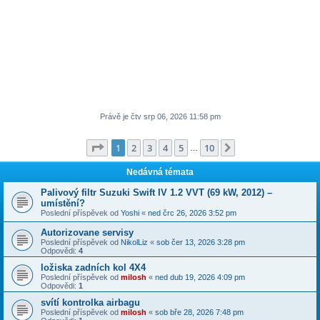
Právě je čtv srp 06, 2026 11:58 pm
Stránka
1
z
10
1
2
3
4
5
10
Další
…
Nedávná témata
Palivový filtr Suzuki Swift IV 1.2 VVT (69 kW, 2012) –
umístění?
Poslední příspěvek od
Yoshi
«
ned črc 26, 2026 3:52 pm
Autorizovane servisy
Poslední příspěvek od
NikolLiz
«
sob čer 13, 2026 3:28 pm
Odpovědi:
4
ložiska zadních kol 4X4
Poslední příspěvek od
milosh
«
ned dub 19, 2026 4:09 pm
Odpovědi:
1
svítí kontrolka airbagu
Poslední příspěvek od
milosh
«
sob bře 28, 2026 7:48 pm