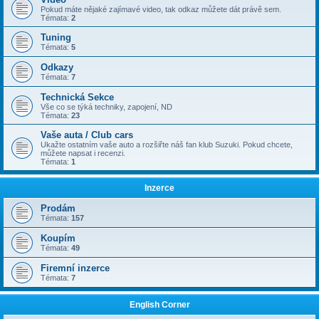
Pokud máte nějaké zajímavé video, tak odkaz můžete dát právě sem.
Témata:
2
Tuning
Témata:
5
Odkazy
Témata:
7
Technická Sekce
Vše co se týká techniky, zapojení, ND
Témata:
23
Vaše auta / Club cars
Ukažte ostatním vaše auto a rozšiřte náš fan klub Suzuki. Pokud chcete,
můžete napsat i recenzi.
Témata:
1
Inzerce
Prodám
Témata:
157
Koupím
Témata:
49
Firemní inzerce
Témata:
7
English Corner