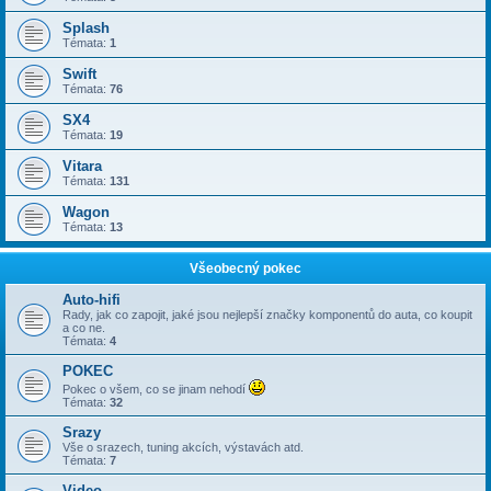
Splash
Témata:
1
Swift
Témata:
76
SX4
Témata:
19
Vitara
Témata:
131
Wagon
Témata:
13
Všeobecný pokec
Auto-hifi
Rady, jak co zapojit, jaké jsou nejlepší značky komponentů do auta, co koupit
a co ne.
Témata:
4
POKEC
Pokec o všem, co se jinam nehodí
Témata:
32
Srazy
Vše o srazech, tuning akcích, výstavách atd.
Témata:
7
Video