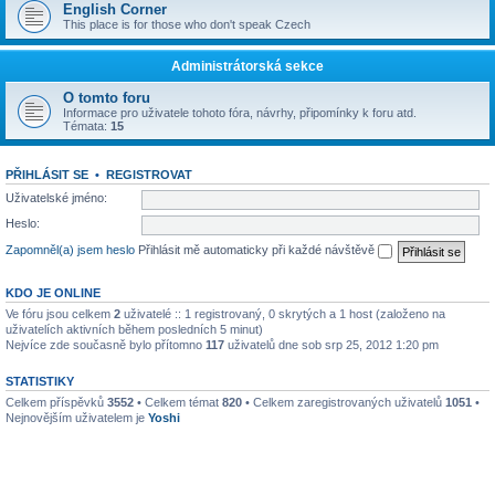
English Corner
This place is for those who don't speak Czech
Administrátorská sekce
O tomto foru
Informace pro uživatele tohoto fóra, návrhy, připomínky k foru atd.
Témata:
15
PŘIHLÁSIT SE
•
REGISTROVAT
Uživatelské jméno:
Heslo:
Zapomněl(a) jsem heslo
Přihlásit mě automaticky při každé návštěvě
KDO JE ONLINE
Ve fóru jsou celkem
2
uživatelé :: 1 registrovaný, 0 skrytých a 1 host (založeno na
uživatelích aktivních během posledních 5 minut)
Nejvíce zde současně bylo přítomno
117
uživatelů dne sob srp 25, 2012 1:20 pm
STATISTIKY
Celkem příspěvků
3552
• Celkem témat
820
• Celkem zaregistrovaných uživatelů
1051
•
Nejnovějším uživatelem je
Yoshi