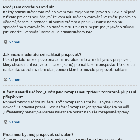
Proč jsem obdržel varování?
Každý administrátor fóra má na svém fóru svoje vlastní pravidla. Pokud nějaké
z těchto pravidel porušíte, může vám být uděleno varování. Vezměte prosím na
vědomí, že toto je rozhodnutí administrátora a phpBB Limited nemá nic
společného s varováními na daném fóru. Pokud si nejste jisti, z jakého důvodu
jste obdrželi varování, kontaktujte administrátora fóra.
Nahoru
Jak můžu moderátorovi nahlásit příspěvek?
Pokud je tato funkce povolena administrátorem fóra, měli byste v příspěvku,
který chcete nahlásit, vidět tlačítko (ikonu) pro nahlášení příspěvku. Po kliknutí
na tlačítko se zobrazí formulář, pomocí kterého můžete příspěvek nahlásit.
Nahoru
K čemu slouží tlačítko „Uložit jako rozepsanou zprávu“ zobrazené při psaní
příspěvku?
Pomocí tohoto tlačítka můžete uložit rozepsanou zprávu, abyste ji mohli
dokončit a odeslat později. Pro načtení rozepsaných zpráv přejděte na váš
„Uživatelský panel“, ve kterém naleznete odkaz na vaše rozepsané zprávy.
Nahoru
Proč musí být můj příspěvek schválen?
Administrátor fóra se mohl rozhodnout, že příspěvky ve fóru, do kterého