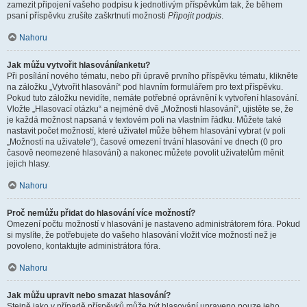
zamezit připojení vašeho podpisu k jednotlivým příspěvkům tak, že během
psaní příspěvku zrušíte zaškrtnutí možnosti
Připojit podpis
.
Nahoru
Jak můžu vytvořit hlasování/anketu?
Při posílání nového tématu, nebo při úpravě prvního příspěvku tématu, klikněte
na záložku „Vytvořit hlasování“ pod hlavním formulářem pro text příspěvku.
Pokud tuto záložku nevidíte, nemáte potřebné oprávnění k vytvoření hlasování.
Vložte „Hlasovací otázku“ a nejméně dvě „Možnosti hlasování“, ujistěte se, že
je každá možnost napsaná v textovém poli na vlastním řádku. Můžete také
nastavit počet možností, které uživatel může během hlasování vybrat (v poli
„Možností na uživatele“), časové omezení trvání hlasování ve dnech (0 pro
časově neomezené hlasování) a nakonec můžete povolit uživatelům měnit
jejich hlasy.
Nahoru
Proč nemůžu přidat do hlasování více možností?
Omezení počtu možností v hlasování je nastaveno administrátorem fóra. Pokud
si myslíte, že potřebujete do vašeho hlasování vložit více možností než je
povoleno, kontaktujte administrátora fóra.
Nahoru
Jak můžu upravit nebo smazat hlasování?
Stejně jako v případě příspěvků může být hlasování upraveno pouze jeho