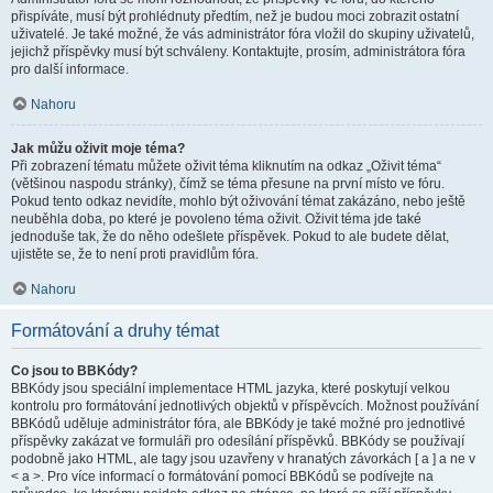
přispíváte, musí být prohlédnuty předtím, než je budou moci zobrazit ostatní
uživatelé. Je také možné, že vás administrátor fóra vložil do skupiny uživatelů,
jejichž příspěvky musí být schváleny. Kontaktujte, prosím, administrátora fóra
pro další informace.
Nahoru
Jak můžu oživit moje téma?
Při zobrazení tématu můžete oživit téma kliknutím na odkaz „Oživit téma“
(většinou naspodu stránky), čímž se téma přesune na první místo ve fóru.
Pokud tento odkaz nevidíte, mohlo být oživování témat zakázáno, nebo ještě
neuběhla doba, po které je povoleno téma oživit. Oživit téma jde také
jednoduše tak, že do něho odešlete příspěvek. Pokud to ale budete dělat,
ujistěte se, že to není proti pravidlům fóra.
Nahoru
Formátování a druhy témat
Co jsou to BBKódy?
BBKódy jsou speciální implementace HTML jazyka, které poskytují velkou
kontrolu pro formátování jednotlivých objektů v příspěvcích. Možnost používání
BBKódů uděluje administrátor fóra, ale BBKódy je také možné pro jednotlivé
příspěvky zakázat ve formuláři pro odesílání příspěvků. BBKódy se používají
podobně jako HTML, ale tagy jsou uzavřeny v hranatých závorkách [ a ] a ne v
< a >. Pro více informací o formátování pomocí BBKódů se podívejte na