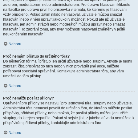
autorem, moderátorem nebo administrátorem. Pro úpravu hlasování klikněte
na tlačítko pro úpravu prvního příspěvku v tématu, ke kterému je hlasování
vždy připojeno. Pokud zatím nikdo nehlasoval, uživatelé můžou smazat
hlasování nebo v něm upravit jakoukoliv možnost. Pokud ale již uživatelé
hlasovali, jen administrátoři nebo moderátoři můžou upravit nebo smazat
hlasování. To zabrání tomu, aby byly možnosti hlasování změněny v ještě
neukončeném hlasování.
Nahoru
Proč nemám přístup do určitého fóra?
Do některých fór mají přístup jen určití uživatelé nebo skupiny. Abyste je mohli
zobrazit, číst, přispívat do nich nebo v nich provádět jiné akce, můžete
potřebovat speciální oprávnění. Kontaktujte administrátora fóra, aby vám
umožnil do fóra přístup.
Nahoru
Proč nemůžu posílat přílohy?
Oprávnění pro přílohy se nastavují pro jednotlivá fóra, skupiny nebo uživatele.
Administrátor fóra nemusel povolit do určitého fóra, do kterého můžete posílat
příspěvky, přidávat přílohy, nebo možná, že posílat přílohy můžou jen určité
skupiny, do kterých nepatříte. Pokud si nejste jisti, z jakého důvodu nemůžete k
příspěvkům přidávat přílohy, kontaktujte administrátora fóra.
Nahoru