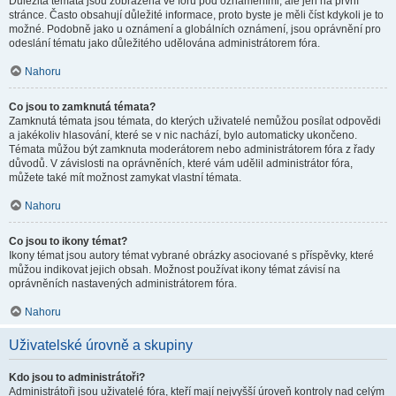
Důležitá témata jsou zobrazena ve fóru pod oznámeními, ale jen na první
stránce. Často obsahují důležité informace, proto byste je měli číst kdykoli je to
možné. Podobně jako u oznámení a globálních oznámení, jsou oprávnění pro
odeslání tématu jako důležitého udělována administrátorem fóra.
Nahoru
Co jsou to zamknutá témata?
Zamknutá témata jsou témata, do kterých uživatelé nemůžou posílat odpovědi
a jakékoliv hlasování, které se v nic nachází, bylo automaticky ukončeno.
Témata můžou být zamknuta moderátorem nebo administrátorem fóra z řady
důvodů. V závislosti na oprávněních, které vám udělil administrátor fóra,
můžete také mít možnost zamykat vlastní témata.
Nahoru
Co jsou to ikony témat?
Ikony témat jsou autory témat vybrané obrázky asociované s příspěvky, které
můžou indikovat jejich obsah. Možnost používat ikony témat závisí na
oprávněních nastavených administrátorem fóra.
Nahoru
Uživatelské úrovně a skupiny
Kdo jsou to administrátoři?
Administrátoři jsou uživatelé fóra, kteří mají nejvyšší úroveň kontroly nad celým