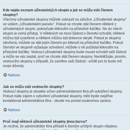
Kde najdu seznam uživatelských skupin a jak se můžu stát členem
skupiny?
Všechny uživatelské skupiny můžete zobrazit na záložce „Uživatelské skupiny“
ve vašem „Uživatelském panelu“. Pokud se chcete stát členem některé z
uživatelských skupin, pokračujte kliknutím na příslušné tlačítko. Ne do všech
skupin je volný přístup. V některých se musí žádost o členství schválit, některé
můžou být uzavřené a některé můžou být dokonce skryté. Pokud je skupiny
otevřená, můžete se stát jejím členem po kliknutí na příslušné tlačítko. Pokud
členství ve skupině vyžaduje schválení, můžete o ně požádat kliknutím na
příslušné tlačítko. Vedoucí uživatelské skupiny bude muset schválit vaši žádost
a může se vás zeptat, proč se chcete stát členem skupiny. Neobtěžujte, prosím,
vedoucího skupiny v případě, že zamítne vaši žádost - určitě pro to bude mít
svoje důvody.
Nahoru
Jak se můžu stát vedoucím skupiny?
Vedoucí skupiny je obvykle určen administrátorem fóra při vytváření skupiny.
Pokud máte zájem o vytvoření uživatelské skupiny, měli byste nejdříve
kontaktovat administrátora fóra - zkuste mu poslat soukromou zprávu.
Nahoru
Proč mají některé uživatelské skupiny jinou barvu?
Je možné, že administrátor fóra přiřadil k členům určitých skupin nějakou