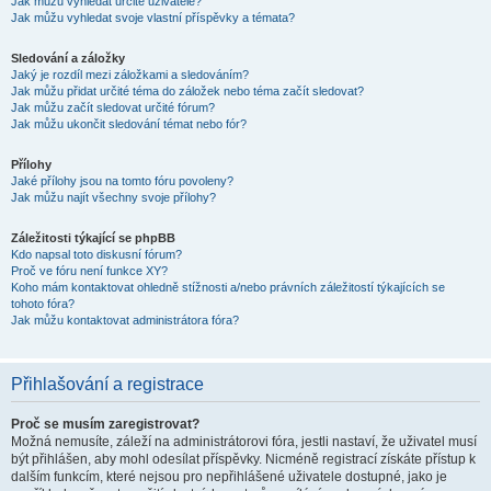
Jak můžu vyhledat určité uživatele?
Jak můžu vyhledat svoje vlastní příspěvky a témata?
Sledování a záložky
Jaký je rozdíl mezi záložkami a sledováním?
Jak můžu přidat určité téma do záložek nebo téma začít sledovat?
Jak můžu začít sledovat určité fórum?
Jak můžu ukončit sledování témat nebo fór?
Přílohy
Jaké přílohy jsou na tomto fóru povoleny?
Jak můžu najít všechny svoje přílohy?
Záležitosti týkající se phpBB
Kdo napsal toto diskusní fórum?
Proč ve fóru není funkce XY?
Koho mám kontaktovat ohledně stížnosti a/nebo právních záležitostí týkajících se
tohoto fóra?
Jak můžu kontaktovat administrátora fóra?
Přihlašování a registrace
Proč se musím zaregistrovat?
Možná nemusíte, záleží na administrátorovi fóra, jestli nastaví, že uživatel musí
být přihlášen, aby mohl odesílat příspěvky. Nicméně registrací získáte přístup k
dalším funkcím, které nejsou pro nepřihlášené uživatele dostupné, jako je