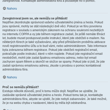
zaregistrovat. Kontaktujte administrátora fóra a požádejte ho o pomoc.
Nahoru
Zaregistroval jsem se, ale nemůžu se přihlásit!
Nejdříve zkontrolujte správnost vašeho uživatelského jména a hesla. Pokud
jsou správné, mohly se stát následující dvě věci. Pokud je ve fóru povolena
registrace v souladu s americkým zákonem na ochranu soukromí nezletilých
na internetu COPPA a vy jste během registrace zadali, že ještě nemáte třináct
let, budete muset postupovat podle instrukcí, které jste obdrželi e-mailem. Na
některých fórech je také vyžadováno, aby před přihlášením proběhla aktivace
nově registrovaného účtu a to buď vámi, nebo administrátorem. Tato informace
byla zobrazena během registrace. Pokud jste obdrželi registrační email,
pokračujte podle instrukcí, které v něm najdete. Pokud jste registrační email
neobdrželi, mohli jste zadat špatnou emailovou adresu, nebo byl email
zachycen spam filtrem a skončil ve složce se spamy. Pokud jste si jistí, že jste
zadali správnou emailovou adresu, zkuste s prosbou o pomoc kontaktovat
administrátora fóra.
Nahoru
Proč se nemůžu přihlásit?
Existuje několik důvodů, proč k tomu může dojít. Nejdříve se ujistěte, že
zadáváte správné uživatelské jméno a heslo. Pokud tomu tak je, kontaktujte
administrátora fóra, abyste se ujistili, že jste nebyli zabanováni. Je také možné,
že je na webu chyba v nastavení, která by měla být odstraněna.