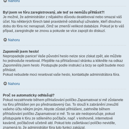
Nahoru
Byl jsem ve fóru zaregistrovaný, ale teď se nemůžu přihlásit?!
Je možné, že administrátor z nějakého důvodu deaktivoval nebo smazal váš
účet. Na některých fórech také pravidelně odstraňují uživatele, kteří dlouhou
dobu do fóra nic nenapsali, čímž se zmenší velikost databáze. Pokud je to váš
případ, zaregistrujte se znovu a pokuste se více zapojit do diskuzí.
Nahoru
Zapomněl jsem heslo!
Nepropadejte panice! Vaše původní heslo nelze sice získat zpět, ale můžete
ho jednoduše resetovat. Přejděte na přihlašovací stránku a klikněte na odkaz
Zapomněl/a jsem heslo
. Postupujte podle instrukcí a brzy se opět budete moci
přihlásit.
Pokud nebudete moci resetovat vaše heslo, kontaktujte administrátora fóra.
Nahoru
Proč se automaticky odhlašuji?
Pokud nezatrhnete během přihlašování políčko
Zapamatovat si mě
zůstanete
na fóru přihlášen jen po přednastavený čas. To slouží k zabránění zneužití
vašeho účtu někým jiným. Abyste zůstali přihlášeni, zatrhněte během
přihlašování políčko
Zapamatovat si mě
. To se ale nedoporučuje, pokud
přistupujete k fóru ze sdíleného počítače, např. v knihovně, internetové
kavárně, počítačové učebně atd. Pokud toto zaškrtávací políčko nevidíte,
znamená to, že administrátor fóra tuto funkci zakázal.