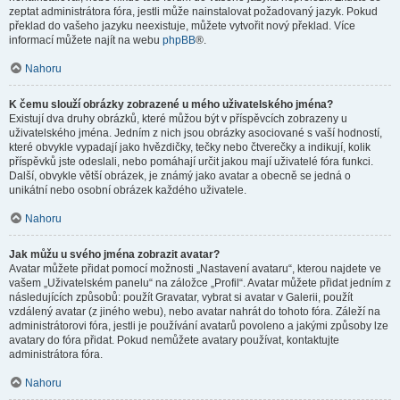
zeptat administrátora fóra, jestli může nainstalovat požadovaný jazyk. Pokud
překlad do vašeho jazyku neexistuje, můžete vytvořit nový překlad. Více
informací můžete najít na webu
phpBB
®.
Nahoru
K čemu slouží obrázky zobrazené u mého uživatelského jména?
Existují dva druhy obrázků, které můžou být v příspěvcích zobrazeny u
uživatelského jména. Jedním z nich jsou obrázky asociované s vaší hodností,
které obvykle vypadají jako hvězdičky, tečky nebo čtverečky a indikují, kolik
příspěvků jste odeslali, nebo pomáhají určit jakou mají uživatelé fóra funkci.
Další, obvykle větší obrázek, je známý jako avatar a obecně se jedná o
unikátní nebo osobní obrázek každého uživatele.
Nahoru
Jak můžu u svého jména zobrazit avatar?
Avatar můžete přidat pomocí možnosti „Nastavení avataru“, kterou najdete ve
vašem „Uživatelském panelu“ na záložce „Profil“. Avatar můžete přidat jedním z
následujících způsobů: použít Gravatar, vybrat si avatar v Galerii, použít
vzdálený avatar (z jiného webu), nebo avatar nahrát do tohoto fóra. Záleží na
administrátorovi fóra, jestli je používání avatarů povoleno a jakými způsoby lze
avatary do fóra přidat. Pokud nemůžete avatary používat, kontaktujte
administrátora fóra.
Nahoru