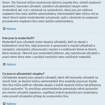
fórem. Tito členové můžou kontrolovat všechny aspekty fóra, včetně nastavení
oprávnění, banování uživatelů, vytváření uživatelských skupin nebo
moderátorů atd. a to v závislosti na oprávněních, která jsou jim udělena
majitelem fóra nebo dalšími administrátory. Administrátoři také můžou mít ve
všech fórech úplné moderátorské schopnosti, opět v závislosti na nastavení
provedeném majitelem fóra nebo dalšími administrátory.
Nahoru
Kdo jsou to moderátoři?
Moderátoři jsou uživatelé (nebo skupiny uživatelů), kteří se starají o
každodenní chod fóra. Mají pravomoc k upravování a mazání příspěvků a
zamykání, odemykání, přesunování, mazání a rozdělování témat ve fórech,
která moderují. Obecně jsou moderátoři přítomni, aby zabraňovali uživatelů v
psaní mimo téma nebo v posílání hanlivých nebo urážlivých materiálů.
Nahoru
Co jsou to uživatelské skupiny?
Uživatelské skupiny jsou skupiny uživatelů, které dělí komunitu uživatelů na
menší části, se kterými můžou administrátoři fóra snadněji pracovat. Každý
člen fóra může patřit do několika skupin a každé skupině můžou být přiřazena
různá oprávnění. To umožňuje administrátorům jednoduše měnit oprávnění
pro mnoho uživatelů najednou, například změnit oprávnění pro moderátory,
nebo povolit uživatelům přístup do soukromého fóra.
Nahoru