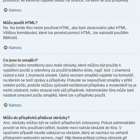
průvodce, ke kterému najdete odkaz na stránce, na které se píší příspěvky.
Nahoru
Můžu použít HTML?
Ne. Na tomto fóru nelze používat HTML, aby bylo zpracováno jako HTML.
Většinu formátování, které lze provést pomocí HTML, lze nahradit použitím
BBKódů.
Nahoru
Co jsou to smajlíci?
Smajlíci nebo emotikony jsou malé obrázky, které můžou být použity k
vyjádření pocitů a vytvořeny za použití krátkého kódu, např. kód :) znamená
radost a kód :( znamená smutek. Úplný seznam smajlíků najdete na formuláři,
na kterém se tvoří zprávy a příspěvky. Pokuste se nepoužívat smajlíky v příliš
velkém počtu, protože můžou způsobit nečitelnost příspěvku a moderátoři by je
mohli odstranit, nebo smazat celý váš příspěvek. Administrátor fóra může také
nastavit omezení počtu smajlíků, které lze v příspěvku použít.
Nahoru
Můžu do příspěvků přidávat obrázky?
Ano, obrázky můžou být ve vašich příspěvcích zobrazeny. Pokud administrátor
povolil ve fóru používání příloh, budete moci nahrát obrázek do fóra. V
opačném případě musíte odkázat na obrázek, který se nachází na veřejně
přístupném webovém serveru, např. http://www.priklad.cz/muj-obrazek.gif.