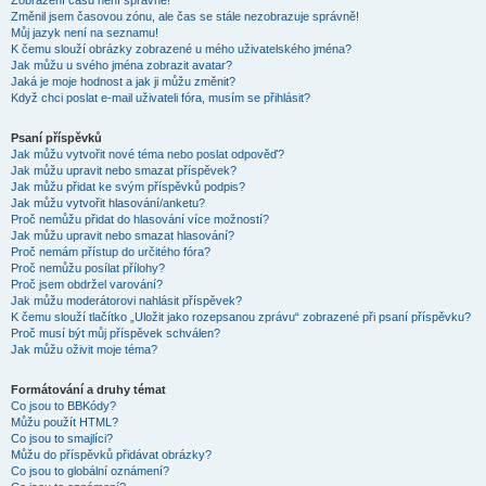
Zobrazení časů není správné!
Změnil jsem časovou zónu, ale čas se stále nezobrazuje správně!
Můj jazyk není na seznamu!
K čemu slouží obrázky zobrazené u mého uživatelského jména?
Jak můžu u svého jména zobrazit avatar?
Jaká je moje hodnost a jak ji můžu změnit?
Když chci poslat e-mail uživateli fóra, musím se přihlásit?
Psaní příspěvků
Jak můžu vytvořit nové téma nebo poslat odpověď?
Jak můžu upravit nebo smazat příspěvek?
Jak můžu přidat ke svým příspěvků podpis?
Jak můžu vytvořit hlasování/anketu?
Proč nemůžu přidat do hlasování více možností?
Jak můžu upravit nebo smazat hlasování?
Proč nemám přístup do určitého fóra?
Proč nemůžu posílat přílohy?
Proč jsem obdržel varování?
Jak můžu moderátorovi nahlásit příspěvek?
K čemu slouží tlačítko „Uložit jako rozepsanou zprávu“ zobrazené při psaní příspěvku?
Proč musí být můj příspěvek schválen?
Jak můžu oživit moje téma?
Formátování a druhy témat
Co jsou to BBKódy?
Můžu použít HTML?
Co jsou to smajlíci?
Můžu do příspěvků přidávat obrázky?
Co jsou to globální oznámení?