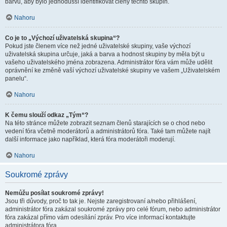
barvu, aby bylo jednodušší identifikovat členy těchto skupin.
Nahoru
Co je to „Výchozí uživatelská skupina“?
Pokud jste členem více než jedné uživatelské skupiny, vaše výchozí
uživatelská skupina určuje, jaká a barva a hodnost skupiny by měla být u
vašeho uživatelského jména zobrazena. Administrátor fóra vám může udělit
oprávnění ke změně vaší výchozí uživatelské skupiny ve vašem „Uživatelském
panelu“.
Nahoru
K čemu slouží odkaz „Tým“?
Na této stránce můžete zobrazit seznam členů starajících se o chod nebo
vedení fóra včetně moderátorů a administrátorů fóra. Také tam můžete najít
další informace jako například, která fóra moderátoři moderují.
Nahoru
Soukromé zprávy
Nemůžu posílat soukromé zprávy!
Jsou tři důvody, proč to tak je. Nejste zaregistrovaní a/nebo přihlášení,
administrátor fóra zakázal soukromé zprávy pro celé fórum, nebo administrátor
fóra zakázal přímo vám odesílání zpráv. Pro více informací kontaktujte
administrátora fóra.