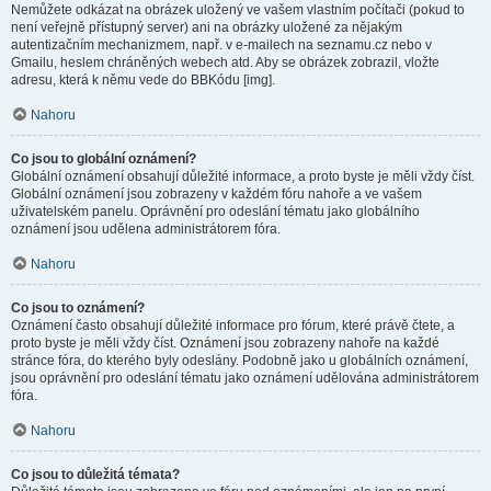
Nemůžete odkázat na obrázek uložený ve vašem vlastním počítači (pokud to
není veřejně přístupný server) ani na obrázky uložené za nějakým
autentizačním mechanizmem, např. v e-mailech na seznamu.cz nebo v
Gmailu, heslem chráněných webech atd. Aby se obrázek zobrazil, vložte
adresu, která k němu vede do BBKódu [img].
Nahoru
Co jsou to globální oznámení?
Globální oznámení obsahují důležité informace, a proto byste je měli vždy číst.
Globální oznámení jsou zobrazeny v každém fóru nahoře a ve vašem
uživatelském panelu. Oprávnění pro odeslání tématu jako globálního
oznámení jsou udělena administrátorem fóra.
Nahoru
Co jsou to oznámení?
Oznámení často obsahují důležité informace pro fórum, které právě čtete, a
proto byste je měli vždy číst. Oznámení jsou zobrazeny nahoře na každé
stránce fóra, do kterého byly odeslány. Podobně jako u globálních oznámení,
jsou oprávnění pro odeslání tématu jako oznámení udělována administrátorem
fóra.
Nahoru
Co jsou to důležitá témata?