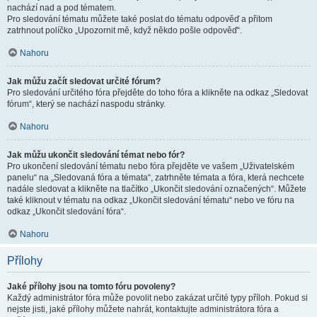
nachází nad a pod tématem.
Pro sledování tématu můžete také poslat do tématu odpověď a přitom
zatrhnout políčko „Upozornit mě, když někdo pošle odpověď“.
Nahoru
Jak můžu začít sledovat určité fórum?
Pro sledování určitého fóra přejděte do toho fóra a klikněte na odkaz „Sledovat
fórum“, který se nachází naspodu stránky.
Nahoru
Jak můžu ukončit sledování témat nebo fór?
Pro ukončení sledování tématu nebo fóra přejděte ve vašem „Uživatelském
panelu“ na „Sledovaná fóra a témata“, zatrhněte témata a fóra, která nechcete
nadále sledovat a klikněte na tlačítko „Ukončit sledování označených“. Můžete
také kliknout v tématu na odkaz „Ukončit sledování tématu“ nebo ve fóru na
odkaz „Ukončit sledování fóra“.
Nahoru
Přílohy
Jaké přílohy jsou na tomto fóru povoleny?
Každý administrátor fóra může povolit nebo zakázat určité typy příloh. Pokud si
nejste jisti, jaké přílohy můžete nahrát, kontaktujte administrátora fóra a