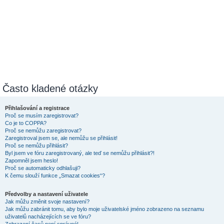
Často kladené otázky
Přihlašování a registrace
Proč se musím zaregistrovat?
Co je to COPPA?
Proč se nemůžu zaregistrovat?
Zaregistroval jsem se, ale nemůžu se přihlásit!
Proč se nemůžu přihlásit?
Byl jsem ve fóru zaregistrovaný, ale teď se nemůžu přihlásit?!
Zapomněl jsem heslo!
Proč se automaticky odhlašuji?
K čemu slouží funkce „Smazat cookies“?
Předvolby a nastavení uživatele
Jak můžu změnit svoje nastavení?
Jak můžu zabránit tomu, aby bylo moje uživatelské jméno zobrazeno na seznamu
uživatelů nacházejících se ve fóru?