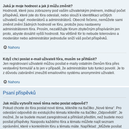
Jaká je moje hodnost a jak ji můžu změnit?
Hodnosti, které jsou zobrazeny pod vaším uživatelským jménem, indikují počet
příspěvků, které jste do fóra odeslali, nebo slouží k identifikaci určitých
uživatelů např. moderátorů a administrátorů. Obecně řečeno, nemůžete sami
změnit znění žádných hodností ve fóru, protože jsou nastaveny
administrátorem fóra. Prosím, nezatěžujte fórum zbytečným přispíváním jen
proto, abyste dosáhli vyšší hodnosti. Na většině fór to nebude tolerováno a
moderátor nebo administrátor jednoduše sníží váš počet příspěvků.
Nahoru
Když chci poslat e-mail uživateli fóra, musím se přihlásit?
Jen registrovaní uživatelé můžou posílat e-maily ostatním členům fóra přes
vestavěný formulář a to jen v případě, že administrátor tuto funkci povolil. Je to
z důvodu zabránění zneužití emailového systému anonymními uživateli.
Nahoru
Psaní příspěvků
Jak můžu vytvořit nové téma nebo poslat odpověď?
Pokud chcete do fóra poslat nové téma, klikněte na tlačítko „Nové téma“. Pro
odeslání odpovědi do existujícího tématu klikněte na tlačítko „Odpovědět“. Je
možné, že se budete muset zaregistrovat a přihlásit předtím, než budete moci
posílat příspěvky. Naspodu každého fóra a tématu můžete najít seznam
oprávnění, které v konkrétním fóru a tématu máte. Například: „Můžete posílat