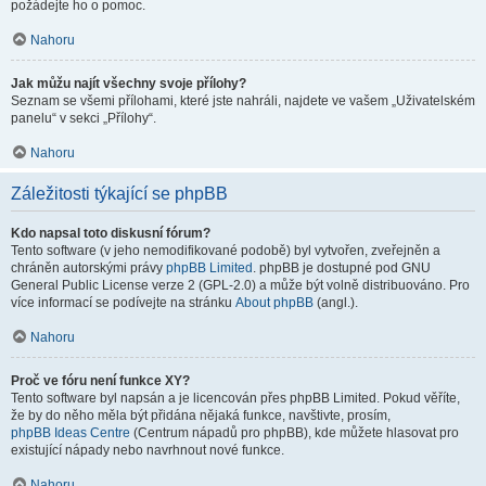
požádejte ho o pomoc.
Nahoru
Jak můžu najít všechny svoje přílohy?
Seznam se všemi přílohami, které jste nahráli, najdete ve vašem „Uživatelském
panelu“ v sekci „Přílohy“.
Nahoru
Záležitosti týkající se phpBB
Kdo napsal toto diskusní fórum?
Tento software (v jeho nemodifikované podobě) byl vytvořen, zveřejněn a
chráněn autorskými právy
phpBB Limited
. phpBB je dostupné pod GNU
General Public License verze 2 (GPL-2.0) a může být volně distribuováno. Pro
více informací se podívejte na stránku
About phpBB
(angl.).
Nahoru
Proč ve fóru není funkce XY?
Tento software byl napsán a je licencován přes phpBB Limited. Pokud věříte,
že by do něho měla být přidána nějaká funkce, navštivte, prosím,
phpBB Ideas Centre
(Centrum nápadů pro phpBB), kde můžete hlasovat pro
existující nápady nebo navrhnout nové funkce.
Nahoru