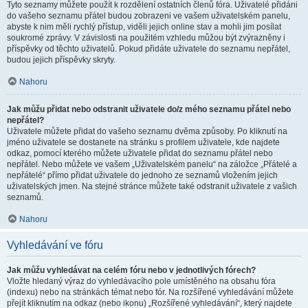
Tyto seznamy můžete použít k rozdělení ostatních členů fóra. Uživatelé přidáni
do vašeho seznamu přátel budou zobrazeni ve vašem uživatelském panelu,
abyste k nim měli rychlý přístup, viděli jejich online stav a mohli jim posílat
soukromé zprávy. V závislosti na použitém vzhledu můžou být zvýrazněny i
příspěvky od těchto uživatelů. Pokud přidáte uživatele do seznamu nepřátel,
budou jejich příspěvky skryty.
Nahoru
Jak můžu přidat nebo odstranit uživatele do/z mého seznamu přátel nebo
nepřátel?
Uživatele můžete přidat do vašeho seznamu dvěma způsoby. Po kliknutí na
jméno uživatele se dostanete na stránku s profilem uživatele, kde najdete
odkaz, pomocí kterého můžete uživatele přidat do seznamu přátel nebo
nepřátel. Nebo můžete ve vašem „Uživatelském panelu“ na záložce „Přátelé a
nepřátelé“ přímo přidat uživatele do jednoho ze seznamů vložením jejich
uživatelských jmen. Na stejné stránce můžete také odstranit uživatele z vašich
seznamů.
Nahoru
Vyhledávání ve fóru
Jak můžu vyhledávat na celém fóru nebo v jednotlivých fórech?
Vložte hledaný výraz do vyhledávacího pole umístěného na obsahu fóra
(indexu) nebo na stránkách témat nebo fór. Na rozšířené vyhledávání můžete
přejít kliknutím na odkaz (nebo ikonu) „Rozšířené vyhledávání“, který najdete