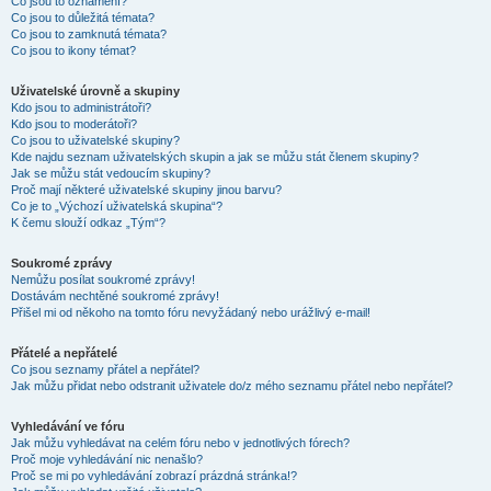
Co jsou to oznámení?
Co jsou to důležitá témata?
Co jsou to zamknutá témata?
Co jsou to ikony témat?
Uživatelské úrovně a skupiny
Kdo jsou to administrátoři?
Kdo jsou to moderátoři?
Co jsou to uživatelské skupiny?
Kde najdu seznam uživatelských skupin a jak se můžu stát členem skupiny?
Jak se můžu stát vedoucím skupiny?
Proč mají některé uživatelské skupiny jinou barvu?
Co je to „Výchozí uživatelská skupina“?
K čemu slouží odkaz „Tým“?
Soukromé zprávy
Nemůžu posílat soukromé zprávy!
Dostávám nechtěné soukromé zprávy!
Přišel mi od někoho na tomto fóru nevyžádaný nebo urážlivý e-mail!
Přátelé a nepřátelé
Co jsou seznamy přátel a nepřátel?
Jak můžu přidat nebo odstranit uživatele do/z mého seznamu přátel nebo nepřátel?
Vyhledávání ve fóru
Jak můžu vyhledávat na celém fóru nebo v jednotlivých fórech?
Proč moje vyhledávání nic nenašlo?
Proč se mi po vyhledávání zobrazí prázdná stránka!?