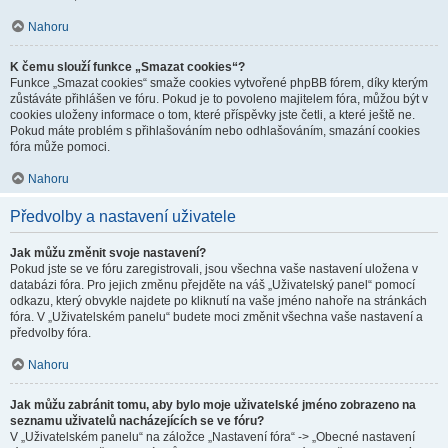
Nahoru
K čemu slouží funkce „Smazat cookies“?
Funkce „Smazat cookies“ smaže cookies vytvořené phpBB fórem, díky kterým
zůstáváte přihlášen ve fóru. Pokud je to povoleno majitelem fóra, můžou být v
cookies uloženy informace o tom, které příspěvky jste četli, a které ještě ne.
Pokud máte problém s přihlašováním nebo odhlašováním, smazání cookies
fóra může pomoci.
Nahoru
Předvolby a nastavení uživatele
Jak můžu změnit svoje nastavení?
Pokud jste se ve fóru zaregistrovali, jsou všechna vaše nastavení uložena v
databázi fóra. Pro jejich změnu přejděte na váš „Uživatelský panel“ pomocí
odkazu, který obvykle najdete po kliknutí na vaše jméno nahoře na stránkách
fóra. V „Uživatelském panelu“ budete moci změnit všechna vaše nastavení a
předvolby fóra.
Nahoru
Jak můžu zabránit tomu, aby bylo moje uživatelské jméno zobrazeno na
seznamu uživatelů nacházejících se ve fóru?
V „Uživatelském panelu“ na záložce „Nastavení fóra“ -> „Obecné nastavení