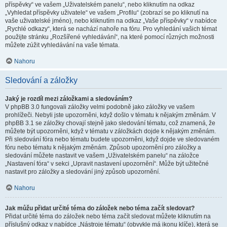
příspěvky“ ve vašem „Uživatelském panelu“, nebo kliknutím na odkaz
„Vyhledat příspěvky uživatele“ ve vašem „Profilu“ (zobrazí se po kliknutí na
vaše uživatelské jméno), nebo kliknutím na odkaz „Vaše příspěvky“ v nabídce
„Rychlé odkazy“, která se nachází nahoře na fóru. Pro vyhledání vašich témat
použijte stránku „Rozšířené vyhledávání“, na které pomocí různých možnosti
můžete zúžit vyhledávání na vaše témata.
Nahoru
Sledování a záložky
Jaký je rozdíl mezi záložkami a sledováním?
V phpBB 3.0 fungovali záložky velmi podobně jako záložky ve vašem
prohlížeči. Nebyli jste upozorněni, když došlo v tématu k nějakým změnám. V
phpBB 3.1 se záložky chovají stejně jako sledování tématu, což znamená, že
můžete být upozorněni, když v tématu v záložkách dojde k nějakým změnám.
Při sledování fóra nebo tématu budete upozorněni, když dojde ve sledovaném
fóru nebo tématu k nějakým změnám. Způsob upozornění pro záložky a
sledování můžete nastavit ve vašem „Uživatelském panelu“ na záložce
„Nastavení fóra“ v sekci „Upravit nastavení upozornění“. Může být užitečné
nastavit pro záložky a sledování jiný způsob upozornění.
Nahoru
Jak můžu přidat určité téma do záložek nebo téma začít sledovat?
Přidat určité téma do záložek nebo téma začít sledovat můžete kliknutím na
příslušný odkaz v nabídce „Nástroje tématu“ (obvykle má ikonu klíče), která se