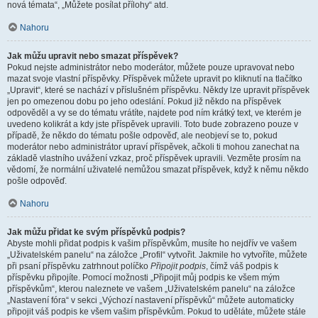
nová témata“, „Můžete posílat přílohy“ atd.
Nahoru
Jak můžu upravit nebo smazat příspěvek?
Pokud nejste administrátor nebo moderátor, můžete pouze upravovat nebo
mazat svoje vlastní příspěvky. Příspěvek můžete upravit po kliknutí na tlačítko
„Upravit“, které se nachází v příslušném příspěvku. Někdy lze upravit příspěvek
jen po omezenou dobu po jeho odeslání. Pokud již někdo na příspěvek
odpověděl a vy se do tématu vrátíte, najdete pod ním krátký text, ve kterém je
uvedeno kolikrát a kdy jste příspěvek upravili. Toto bude zobrazeno pouze v
případě, že někdo do tématu pošle odpověď, ale neobjeví se to, pokud
moderátor nebo administrátor upraví příspěvek, ačkoli ti mohou zanechat na
základě vlastního uvážení vzkaz, proč příspěvek upravili. Vezměte prosím na
vědomí, že normální uživatelé nemůžou smazat příspěvek, když k němu někdo
pošle odpověď.
Nahoru
Jak můžu přidat ke svým příspěvků podpis?
Abyste mohli přidat podpis k vašim příspěvkům, musíte ho nejdřív ve vašem
„Uživatelském panelu“ na záložce „Profil“ vytvořit. Jakmile ho vytvoříte, můžete
při psaní příspěvku zatrhnout políčko
Připojit podpis
, čímž váš podpis k
příspěvku připojíte. Pomocí možnosti „Připojit můj podpis ke všem mým
příspěvkům“, kterou naleznete ve vašem „Uživatelském panelu“ na záložce
„Nastavení fóra“ v sekci „Výchozí nastavení příspěvků“ můžete automaticky
připojit váš podpis ke všem vašim příspěvkům. Pokud to uděláte, můžete stále