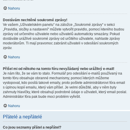
Nahoru
Dostávám nechtěné soukromé zprávy!
Ve vašem „Uživatelském panelu“ na záložce „Soukromé zprávy“ v sekci
„Pravidla, složky a nastavení“ můžete vytvořit pravidlo, pomocí kterého budou
zprávy od určeného uživatele nebo uživatelů automaticky smazány. Pokud
dostáváte urážlivé soukromé zprávy od určitého uživatele, nahlaste zprávy
moderátorům. Ti mají pravomoc zabránit uživateli v odesílání soukromých
zpráv.
Nahoru
Přišel mi od někoho na tomto fóru nevyžádaný nebo urážlivý e-mail!
Je nám líto, že se vám to stalo. Formulář pro odesílání e-mailů používaný na
tomto fóru obsahuje obranné mechanismy, pomocí kterých můžeme
vystopovat, kdo posílá takové emaily, proto pošlete administrátorovi fóra email
s úplnou kopií emailu, který vám přišel. Je velmi důležité, aby v něm byly
zahrnuty hlavičky, které obsahují podrobné údaje o uživateli, který email poslal.
Administrátor fóra pak bude moci problém vyřešit.
Nahoru
Přátelé a nepřátelé
Co jsou seznamy přátel a nepřátel?