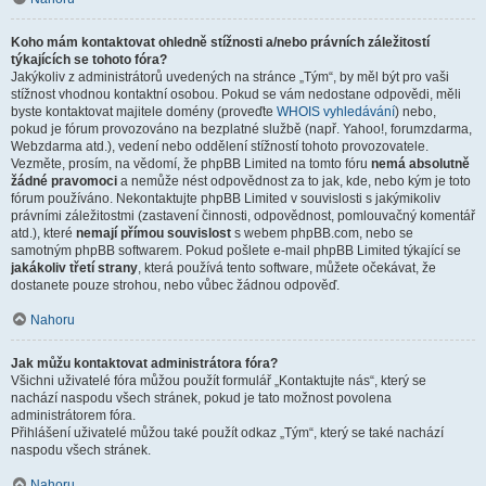
Koho mám kontaktovat ohledně stížnosti a/nebo právních záležitostí
týkajících se tohoto fóra?
Jakýkoliv z administrátorů uvedených na stránce „Tým“, by měl být pro vaši
stížnost vhodnou kontaktní osobou. Pokud se vám nedostane odpovědi, měli
byste kontaktovat majitele domény (proveďte
WHOIS vyhledávání
) nebo,
pokud je fórum provozováno na bezplatné službě (např. Yahoo!, forumzdarma,
Webzdarma atd.), vedení nebo oddělení stížností tohoto provozovatele.
Vezměte, prosím, na vědomí, že phpBB Limited na tomto fóru
nemá absolutně
žádné pravomoci
a nemůže nést odpovědnost za to jak, kde, nebo kým je toto
fórum používáno. Nekontaktujte phpBB Limited v souvislosti s jakýmikoliv
právními záležitostmi (zastavení činnosti, odpovědnost, pomlouvačný komentář
atd.), které
nemají přímou souvislost
s webem phpBB.com, nebo se
samotným phpBB softwarem. Pokud pošlete e-mail phpBB Limited týkající se
jakákoliv třetí strany
, která používá tento software, můžete očekávat, že
dostanete pouze strohou, nebo vůbec žádnou odpověď.
Nahoru
Jak můžu kontaktovat administrátora fóra?
Všichni uživatelé fóra můžou použít formulář „Kontaktujte nás“, který se
nachází naspodu všech stránek, pokud je tato možnost povolena
administrátorem fóra.
Přihlášení uživatelé můžou také použít odkaz „Tým“, který se také nachází
naspodu všech stránek.
Nahoru