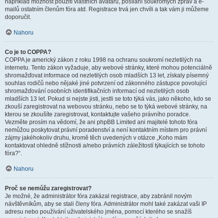
například možnost použití vlastních avatarů, posílání soukromých zpráv a e-
mailů ostatním členům fóra atd. Registrace trvá jen chvíli a tak vám ji můžeme
doporučit.
Nahoru
Co je to COPPA?
COPPA je americký zákon z roku 1998 na ochranu soukromí nezletilých na
internetu. Tento zákon vyžaduje, aby webové stránky, které mohou potenciálně
shromažďovat informace od nezletilých osob mladších 13 let, získaly písemný
souhlas rodičů nebo nějaké jiné potvrzení od zákonného zástupce povolující
shromažďování osobních identifikačních informací od nezletilých osob
mladších 13 let. Pokud si nejste jisti, jestli se toto týká vás, jako někoho, kdo se
zkouší zaregistrovat na webovou stránku, nebo se to týká webové stránky, na
kterou se zkoušíte zaregistrovat, kontaktujte vašeho právního poradce.
Vezměte prosím na vědomí, že ani phpBB Limited ani majitelé tohoto fóra
nemůžou poskytovat právní poradenství a není kontaktním místem pro právní
zájmy jakéhokoliv druhu, kromě těch uvedených v otázce „Koho mám
kontaktovat ohledně stížnosti a/nebo právních záležitostí týkajících se tohoto
fóra?“.
Nahoru
Proč se nemůžu zaregistrovat?
Je možné, že administrátor fóra zakázal registrace, aby zabránil novým
návštěvníkům, aby se stali členy fóra. Administrátor mohl také zakázat vaši IP
adresu nebo používání uživatelského jména, pomocí kterého se snažíš