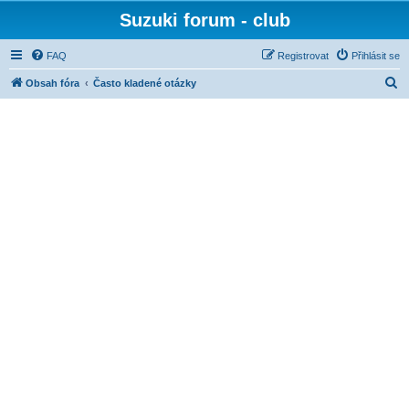
Suzuki forum - club
FAQ
Registrovat
Přihlásit se
H
Obsah fóra
Často kladené otázky
l
e
d
a
t