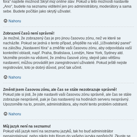
fóra“ najdete možnost
Skrýt můj online stav
. Pokud u této možnosti nastavíte
„Ano“, budete na seznamu viditelní jen pro administrátory, moderátory a sama
sebe. Budete počítán jako skrytý uživatel.
Nahoru
Zobrazení časů není správné!
Je možné, že zobrazený čas je pro jinou časovou zónu, než ve které se
nacházíte. Pokud se jedná o tento případ, přejděte na váš „Uživatelský panel“
na záložku „Nastavení fóra“ a změňte vaši časovou zónu, aby odpovídala vaší
konkrétní oblasti, např. Praha, Bratislava, Londýn, New York, Sydney atd.
Vezměte prosím na vědomí, že změnu časové zóny, stejně jako většinu
nastavení, můžou provádět jen zaregistrovaní uživatelé. Pokud ještě nejste
registrováni, toto je dobrý důvod, proč tak učinit.
Nahoru
Změnil jsem časovou zónu, ale čas se stále nezobrazuje správně!
Pokud jste si jisti, že jste nastavili vaši časovou zónu správně, ale čas se stále
zobrazuje nesprávně, pak je čas nastavený na hodinách serveru nesprávný.
Upozorněte na to, prosím, administrátora, aby mohl tento problém odstranit.
Nahoru
Můj jazyk není na seznamu!
Pokud váš jazyk není na seznamu jazyků, tak ho buď administrátor
nenainstaloval, nebo nikdo toto fórum do vašeho jazyka nepřeložil. Zkuste se