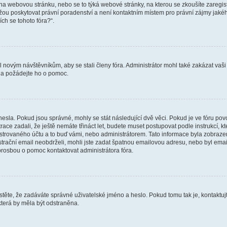
vat na webovou stránku, nebo se to týká webové stránky, na kterou se zkoušíte zareg
ůžou poskytovat právní poradenství a není kontaktním místem pro právní zájmy ja
ích se tohoto fóra?“.
il novým návštěvníkům, aby se stali členy fóra. Administrátor mohl také zakázat va
a a požádejte ho o pomoc.
hesla. Pokud jsou správné, mohly se stát následující dvě věci. Pokud je ve fóru 
ace zadali, že ještě nemáte třináct let, budete muset postupovat podle instrukcí, kt
trovaného účtu a to buď vámi, nebo administrátorem. Tato informace byla zobrazena
gistrační email neobdrželi, mohli jste zadat špatnou emailovou adresu, nebo byl em
s prosbou o pomoc kontaktovat administrátora fóra.
těte, že zadáváte správné uživatelské jméno a heslo. Pokud tomu tak je, kontaktujte a
terá by měla být odstraněna.