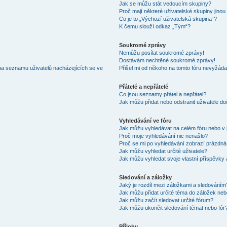
Jak se můžu stát vedoucím skupiny?
Proč mají některé uživatelské skupiny jinou
Co je to „Výchozí uživatelská skupina“?
K čemu slouží odkaz „Tým“?
Soukromé zprávy
Nemůžu posílat soukromé zprávy!
Dostávám nechtěné soukromé zprávy!
na seznamu uživatelů nacházejících se ve
Přišel mi od někoho na tomto fóru nevyžáda
Přátelé a nepřátelé
Co jsou seznamy přátel a nepřátel?
Jak můžu přidat nebo odstranit uživatele d
Vyhledávání ve fóru
Jak můžu vyhledávat na celém fóru nebo v 
Proč moje vyhledávání nic nenašlo?
Proč se mi po vyhledávání zobrazí prázdná
Jak můžu vyhledat určité uživatele?
Jak můžu vyhledat svoje vlastní příspěvky
Sledování a záložky
Jaký je rozdíl mezi záložkami a sledováním
Jak můžu přidat určité téma do záložek neb
Jak můžu začít sledovat určité fórum?
Jak můžu ukončit sledování témat nebo fór
Přílohy