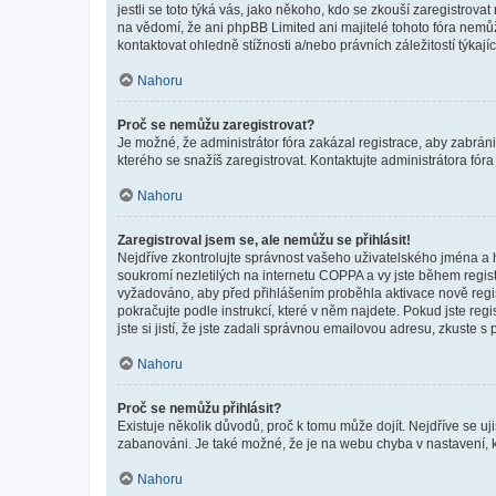
jestli se toto týká vás, jako někoho, kdo se zkouší zaregistro
na vědomí, že ani phpBB Limited ani majitelé tohoto fóra nem
kontaktovat ohledně stížnosti a/nebo právních záležitostí týkajíc
Nahoru
Proč se nemůžu zaregistrovat?
Je možné, že administrátor fóra zakázal registrace, aby zabrán
kterého se snažíš zaregistrovat. Kontaktujte administrátora fór
Nahoru
Zaregistroval jsem se, ale nemůžu se přihlásit!
Nejdříve zkontrolujte správnost vašeho uživatelského jména a 
soukromí nezletilých na internetu COPPA a vy jste během registr
vyžadováno, aby před přihlášením proběhla aktivace nově regis
pokračujte podle instrukcí, které v něm najdete. Pokud jste re
jste si jistí, že jste zadali správnou emailovou adresu, zkuste 
Nahoru
Proč se nemůžu přihlásit?
Existuje několik důvodů, proč k tomu může dojít. Nejdříve se ujis
zabanováni. Je také možné, že je na webu chyba v nastavení, k
Nahoru