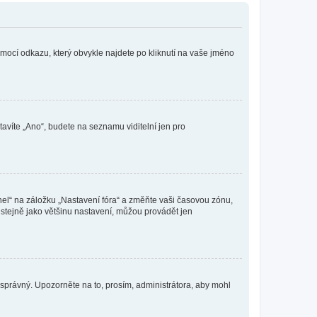
omocí odkazu, který obvykle najdete po kliknutí na vaše jméno
tavíte „Ano“, budete na seznamu viditelní jen pro
nel“ na záložku „Nastavení fóra“ a změňte vaši časovou zónu,
stejně jako většinu nastavení, můžou provádět jen
nesprávný. Upozorněte na to, prosím, administrátora, aby mohl