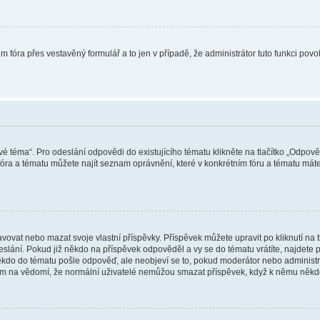
m fóra přes vestavěný formulář a to jen v případě, že administrátor tuto funkci pov
vé téma“. Pro odeslání odpovědi do existujícího tématu klikněte na tlačítko „Odpově
ra a tématu můžete najít seznam oprávnění, které v konkrétním fóru a tématu máte.
vat nebo mazat svoje vlastní příspěvky. Příspěvek můžete upravit po kliknutí na tla
ání. Pokud již někdo na příspěvek odpověděl a vy se do tématu vrátíte, najdete pod
ěkdo do tématu pošle odpověď, ale neobjeví se to, pokud moderátor nebo administr
osím na vědomí, že normální uživatelé nemůžou smazat příspěvek, když k němu něk