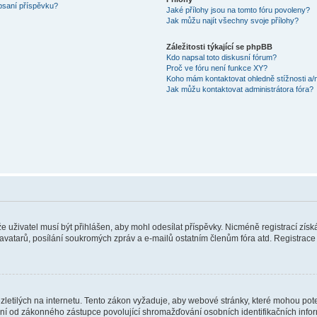
 psaní příspěvku?
Jaké přílohy jsou na tomto fóru povoleny?
Jak můžu najít všechny svoje přílohy?
Záležitosti týkající se phpBB
Kdo napsal toto diskusní fórum?
Proč ve fóru není funkce XY?
Koho mám kontaktovat ohledně stížnosti a/ne
Jak můžu kontaktovat administrátora fóra?
 že uživatel musí být přihlášen, aby mohl odesílat příspěvky. Nicméně registrací zís
 avatarů, posílání soukromých zpráv a e-mailů ostatním členům fóra atd. Registrace 
etilých na internetu. Tento zákon vyžaduje, aby webové stránky, které mohou pot
ní od zákonného zástupce povolující shromažďování osobních identifikačních informac