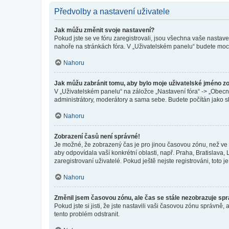
Předvolby a nastavení uživatele
Jak můžu změnit svoje nastavení?
Pokud jste se ve fóru zaregistrovali, jsou všechna vaše nastav
nahoře na stránkách fóra. V „Uživatelském panelu“ budete moc
Nahoru
Jak můžu zabránit tomu, aby bylo moje uživatelské jméno z
V „Uživatelském panelu“ na záložce „Nastavení fóra“ -> „Obec
administrátory, moderátory a sama sebe. Budete počítán jako sk
Nahoru
Zobrazení časů není správné!
Je možné, že zobrazený čas je pro jinou časovou zónu, než ve k
aby odpovídala vaší konkrétní oblasti, např. Praha, Bratislav
zaregistrovaní uživatelé. Pokud ještě nejste registrováni, toto je
Nahoru
Změnil jsem časovou zónu, ale čas se stále nezobrazuje sp
Pokud jste si jisti, že jste nastavili vaši časovou zónu správn
tento problém odstranit.