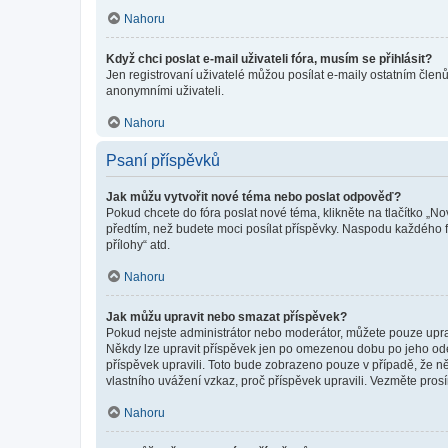
Nahoru
Když chci poslat e-mail uživateli fóra, musím se přihlásit?
Jen registrovaní uživatelé můžou posílat e-maily ostatním členů
anonymními uživateli.
Nahoru
Psaní příspěvků
Jak můžu vytvořit nové téma nebo poslat odpověď?
Pokud chcete do fóra poslat nové téma, klikněte na tlačítko „No
předtím, než budete moci posílat příspěvky. Naspodu každého fó
přílohy“ atd.
Nahoru
Jak můžu upravit nebo smazat příspěvek?
Pokud nejste administrátor nebo moderátor, můžete pouze upravo
Někdy lze upravit příspěvek jen po omezenou dobu po jeho odesl
příspěvek upravili. Toto bude zobrazeno pouze v případě, že n
vlastního uvážení vzkaz, proč příspěvek upravili. Vezměte pr
Nahoru