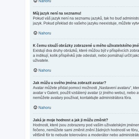
Nahoru
Můj jazyk není na seznamu!
Pokud váš jazyk není na seznamu jazyků, tak ho buď administrát
jazyk. Pokud překlad do vašeho jazyku neexistuje, můžete vytv
Nahoru
K čemu slouží obrázky zobrazené u mého uživatelského jm
Existují dva druhy obrázků, které můžou být v příspěvcích zobr
a indikují, kolik příspěvků jste odeslali, nebo pomáhají určit 
uživatele.
Nahoru
Jak můžu u svého jména zobrazit avatar?
Avatar můžete přidat pomocí možnosti „Nastavení avataru“, kter
avatar v Galerii, použít vzdálený avatar (z jiného webu), nebo a
nemůžete avatary používat, kontaktujte administrátora fóra.
Nahoru
Jaká je moje hodnost a jak ji můžu změnit?
Hodnosti, které jsou zobrazeny pod vaším uživatelským jménem, i
řečeno, nemůžete sami změnit znění žádných hodností ve fóru, 
většině fór to nebude tolerováno a moderátor nebo administrát