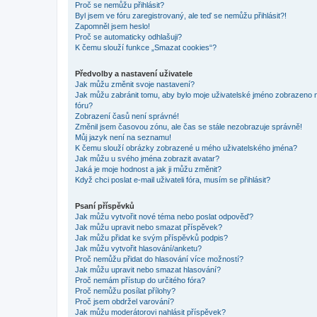
Proč se nemůžu přihlásit?
Byl jsem ve fóru zaregistrovaný, ale teď se nemůžu přihlásit?!
Zapomněl jsem heslo!
Proč se automaticky odhlašuji?
K čemu slouží funkce „Smazat cookies“?
Předvolby a nastavení uživatele
Jak můžu změnit svoje nastavení?
Jak můžu zabránit tomu, aby bylo moje uživatelské jméno zobrazeno 
fóru?
Zobrazení časů není správné!
Změnil jsem časovou zónu, ale čas se stále nezobrazuje správně!
Můj jazyk není na seznamu!
K čemu slouží obrázky zobrazené u mého uživatelského jména?
Jak můžu u svého jména zobrazit avatar?
Jaká je moje hodnost a jak ji můžu změnit?
Když chci poslat e-mail uživateli fóra, musím se přihlásit?
Psaní příspěvků
Jak můžu vytvořit nové téma nebo poslat odpověď?
Jak můžu upravit nebo smazat příspěvek?
Jak můžu přidat ke svým příspěvků podpis?
Jak můžu vytvořit hlasování/anketu?
Proč nemůžu přidat do hlasování více možností?
Jak můžu upravit nebo smazat hlasování?
Proč nemám přístup do určitého fóra?
Proč nemůžu posílat přílohy?
Proč jsem obdržel varování?
Jak můžu moderátorovi nahlásit příspěvek?