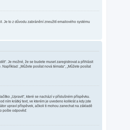
olil. Je to z důvodu zabránění zneužití emailového systému
dět“. Je možné, že se budete muset zaregistrovat a přihlásit
 Například: „Můžete posílat nová témata“, „Můžete posílat
čítko „Upravit“, které se nachází v příslušném příspěvku.
 ním krátký text, ve kterém je uvedeno kolikrát a kdy jste
átor upraví příspěvek, ačkoli ti mohou zanechat na základě
do pošle odpověď.