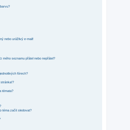
 barvu?
ný nebo urážlivý e-mail!
o/z mého seznamu přátel nebo nepřátel?
jednotlivých fórech?
 stránka!?
 a témata?
?
o téma začít sledovat?
?