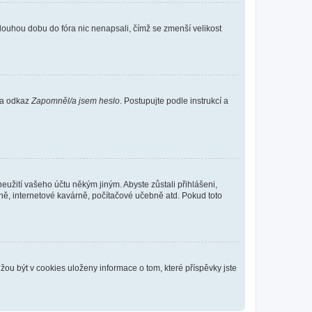
louhou dobu do fóra nic nenapsali, čímž se zmenší velikost
 na odkaz
Zapomněl/a jsem heslo
. Postupujte podle instrukcí a
eužití vašeho účtu někým jiným. Abyste zůstali přihlášeni,
vně, internetové kavárně, počítačové učebně atd. Pokud toto
ou být v cookies uloženy informace o tom, které příspěvky jste