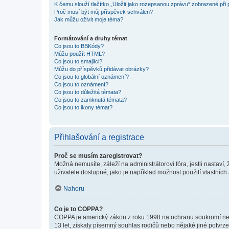
K čemu slouží tlačítko „Uložit jako rozepsanou zprávu“ zobrazené při
Proč musí být můj příspěvek schválen?
Jak můžu oživit moje téma?
Formátování a druhy témat
Co jsou to BBKódy?
Můžu použít HTML?
Co jsou to smajlíci?
Můžu do příspěvků přidávat obrázky?
Co jsou to globální oznámení?
Co jsou to oznámení?
Co jsou to důležitá témata?
Co jsou to zamknutá témata?
Co jsou to ikony témat?
Přihlašování a registrace
Proč se musím zaregistrovat?
Možná nemusíte, záleží na administrátorovi fóra, jestli nastaví,
uživatele dostupné, jako je například možnost použití vlastních
Nahoru
Co je to COPPA?
COPPA je americký zákon z roku 1998 na ochranu soukromí nezl
13 let, získaly písemný souhlas rodičů nebo nějaké jiné potvrze