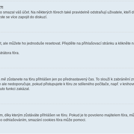
?!
smazal váš účet. Na některých fórech také pravidelně odstraňují uživatele, kteří d
te se více zapojit do diskuzí.
t, ale můžete ho jednoduše resetovat. Přejděte na přihlašovací stránku a klikněte
rátora fóra.
i mě
zůstanete na fóru přihlášen jen po přednastavený čas. To slouží k zabránění zn
se ale nedoporučuje, pokud přistupujete k fóru ze sdíleného počítače, např. v kniho
tuto funkci zakázal.
díky kterým zůstáváte přihlášen ve fóru. Pokud je to povoleno majitelem fóra, můž
nebo odhlašováním, smazání cookies fóra může pomoci.