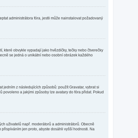
ptat administrátora fóra, jestli může nainstalovat požadovaný
í, které obvykle vypadají jako hvězdičky, tečky nebo čtverečky
 a obecně se jedná o unikátní nebo osobní obrázek každého
t jedním z následujících způsobů: použít Gravatar, vybrat si
tarů povoleno a jakými způsoby lze avatary do fóra přidat. Pokud
itých uživatelů např. moderátorů a administrátorů. Obecně
přispíváním jen proto, abyste dosáhli vyšší hodnosti. Na