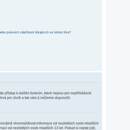
bo právních záležitostí týkajících se tohoto fóra?
káte přístup k dalším funkcím, které nejsou pro nepřihlášené
trvá jen chvíli a tak vám ji můžeme doporučit.
enciálně shromažďovat informace od nezletilých osob mladších
í od nezletilých osob mladších 13 let. Pokud si nejste jisti,