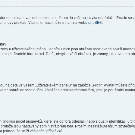
or nenainstaloval, nebo nikdo toto fórum do vašeho jazyka nepřeložil. Zkuste se ze
ořit nový překlad. Více informací můžete najít na webu
phpBB
®.
éna?
azeny u uživatelského jména. Jedním z nich jsou obrázky asociované s vaší hodnost
jakou mají uživatelé fóra funkci. Další, obvykle větší obrázek, je známý jako avatar
ou najdete ve vašem „Uživatelském panelu“ na záložce „Profil“. Avatar můžete přida
vatar nahrát do tohoto fóra. Záleží na administrátorovi fóra, jestli je používání ava
ndikují počet příspěvků, které jste do fóra odeslali, nebo slouží k identifikaci urč
protože jsou nastaveny administrátorem fóra. Prosím, nezatěžujte fórum zbytečným 
or jednoduše sníží váš počet příspěvků.