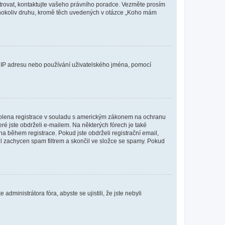
istrovat, kontaktujte vašeho právního poradce. Vezměte prosím
kéhokoliv druhu, kromě těch uvedených v otázce „Koho mám
ši IP adresu nebo používání uživatelského jména, pomocí
povolena registrace v souladu s americkým zákonem na ochranu
eré jste obdrželi e-mailem. Na některých fórech je také
 během registrace. Pokud jste obdrželi registrační email,
ail zachycen spam filtrem a skončil ve složce se spamy. Pokud
dministrátora fóra, abyste se ujistili, že jste nebyli