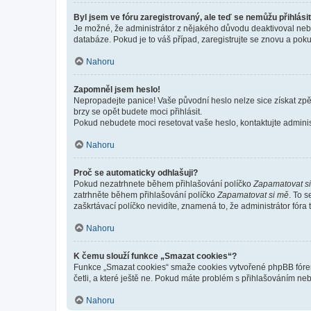
Byl jsem ve fóru zaregistrovaný, ale teď se nemůžu přihlásit
Je možné, že administrátor z nějakého důvodu deaktivoval nebo 
databáze. Pokud je to váš případ, zaregistrujte se znovu a pokus
Nahoru
Zapomněl jsem heslo!
Nepropadejte panice! Vaše původní heslo nelze sice získat zpě
brzy se opět budete moci přihlásit.
Pokud nebudete moci resetovat vaše heslo, kontaktujte administ
Nahoru
Proč se automaticky odhlašuji?
Pokud nezatrhnete během přihlašování políčko
Zapamatovat s
zatrhněte během přihlašování políčko
Zapamatovat si mě
. To 
zaškrtávací políčko nevidíte, znamená to, že administrátor fóra 
Nahoru
K čemu slouží funkce „Smazat cookies“?
Funkce „Smazat cookies“ smaže cookies vytvořené phpBB fórem, 
četli, a které ještě ne. Pokud máte problém s přihlašováním 
Nahoru