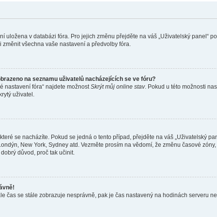
ení uložena v databázi fóra. Pro jejich změnu přejděte na váš „Uživatelský panel“ p
i změnit všechna vaše nastavení a předvolby fóra.
obrazeno na seznamu uživatelů nacházejících se ve fóru?
né nastavení fóra“ najdete možnost
Skrýt můj online stav
. Pokud u této možnosti nas
rytý uživatel.
teré se nacházíte. Pokud se jedná o tento případ, přejděte na váš „Uživatelský pa
a, Londýn, New York, Sydney atd. Vezměte prosím na vědomí, že změnu časové zóny, 
 dobrý důvod, proč tak učinit.
rávně!
ě, ale čas se stále zobrazuje nesprávně, pak je čas nastavený na hodinách serveru 