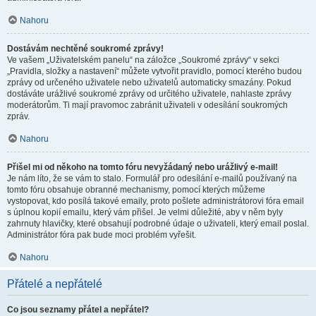
Nahoru
Dostávám nechtěné soukromé zprávy!
Ve vašem „Uživatelském panelu“ na záložce „Soukromé zprávy“ v sekci
„Pravidla, složky a nastavení“ můžete vytvořit pravidlo, pomocí kterého budou
zprávy od určeného uživatele nebo uživatelů automaticky smazány. Pokud
dostáváte urážlivé soukromé zprávy od určitého uživatele, nahlaste zprávy
moderátorům. Ti mají pravomoc zabránit uživateli v odesílání soukromých
zpráv.
Nahoru
Přišel mi od někoho na tomto fóru nevyžádaný nebo urážlivý e-mail!
Je nám líto, že se vám to stalo. Formulář pro odesílání e-mailů používaný na
tomto fóru obsahuje obranné mechanismy, pomocí kterých můžeme
vystopovat, kdo posílá takové emaily, proto pošlete administrátorovi fóra email
s úplnou kopií emailu, který vám přišel. Je velmi důležité, aby v něm byly
zahrnuty hlavičky, které obsahují podrobné údaje o uživateli, který email poslal.
Administrátor fóra pak bude moci problém vyřešit.
Nahoru
Přátelé a nepřátelé
Co jsou seznamy přátel a nepřátel?