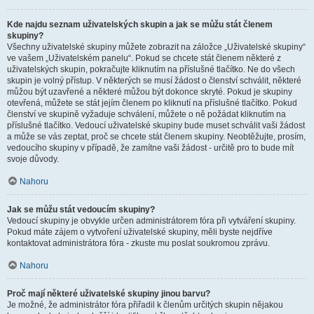
Kde najdu seznam uživatelských skupin a jak se můžu stát členem
skupiny?
Všechny uživatelské skupiny můžete zobrazit na záložce „Uživatelské skupiny“
ve vašem „Uživatelském panelu“. Pokud se chcete stát členem některé z
uživatelských skupin, pokračujte kliknutím na příslušné tlačítko. Ne do všech
skupin je volný přístup. V některých se musí žádost o členství schválit, některé
můžou být uzavřené a některé můžou být dokonce skryté. Pokud je skupiny
otevřená, můžete se stát jejím členem po kliknutí na příslušné tlačítko. Pokud
členství ve skupině vyžaduje schválení, můžete o ně požádat kliknutím na
příslušné tlačítko. Vedoucí uživatelské skupiny bude muset schválit vaši žádost
a může se vás zeptat, proč se chcete stát členem skupiny. Neobtěžujte, prosím,
vedoucího skupiny v případě, že zamítne vaši žádost - určitě pro to bude mít
svoje důvody.
Nahoru
Jak se můžu stát vedoucím skupiny?
Vedoucí skupiny je obvykle určen administrátorem fóra při vytváření skupiny.
Pokud máte zájem o vytvoření uživatelské skupiny, měli byste nejdříve
kontaktovat administrátora fóra - zkuste mu poslat soukromou zprávu.
Nahoru
Proč mají některé uživatelské skupiny jinou barvu?
Je možné, že administrátor fóra přiřadil k členům určitých skupin nějakou