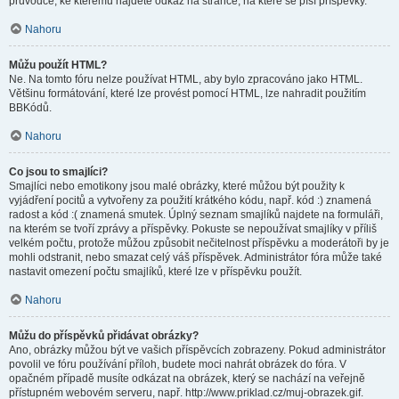
průvodce, ke kterému najdete odkaz na stránce, na které se píší příspěvky.
Nahoru
Můžu použít HTML?
Ne. Na tomto fóru nelze používat HTML, aby bylo zpracováno jako HTML.
Většinu formátování, které lze provést pomocí HTML, lze nahradit použitím
BBKódů.
Nahoru
Co jsou to smajlíci?
Smajlíci nebo emotikony jsou malé obrázky, které můžou být použity k
vyjádření pocitů a vytvořeny za použití krátkého kódu, např. kód :) znamená
radost a kód :( znamená smutek. Úplný seznam smajlíků najdete na formuláři,
na kterém se tvoří zprávy a příspěvky. Pokuste se nepoužívat smajlíky v příliš
velkém počtu, protože můžou způsobit nečitelnost příspěvku a moderátoři by je
mohli odstranit, nebo smazat celý váš příspěvek. Administrátor fóra může také
nastavit omezení počtu smajlíků, které lze v příspěvku použít.
Nahoru
Můžu do příspěvků přidávat obrázky?
Ano, obrázky můžou být ve vašich příspěvcích zobrazeny. Pokud administrátor
povolil ve fóru používání příloh, budete moci nahrát obrázek do fóra. V
opačném případě musíte odkázat na obrázek, který se nachází na veřejně
přístupném webovém serveru, např. http://www.priklad.cz/muj-obrazek.gif.