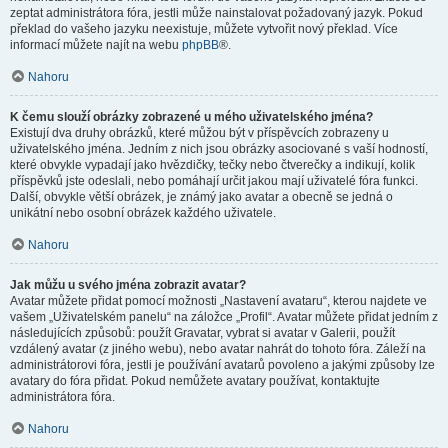
zeptat administrátora fóra, jestli může nainstalovat požadovaný jazyk. Pokud
překlad do vašeho jazyku neexistuje, můžete vytvořit nový překlad. Více
informací můžete najít na webu
phpBB
®.
Nahoru
K čemu slouží obrázky zobrazené u mého uživatelského jména?
Existují dva druhy obrázků, které můžou být v příspěvcích zobrazeny u
uživatelského jména. Jedním z nich jsou obrázky asociované s vaší hodností,
které obvykle vypadají jako hvězdičky, tečky nebo čtverečky a indikují, kolik
příspěvků jste odeslali, nebo pomáhají určit jakou mají uživatelé fóra funkci.
Další, obvykle větší obrázek, je známý jako avatar a obecně se jedná o
unikátní nebo osobní obrázek každého uživatele.
Nahoru
Jak můžu u svého jména zobrazit avatar?
Avatar můžete přidat pomocí možnosti „Nastavení avataru“, kterou najdete ve
vašem „Uživatelském panelu“ na záložce „Profil“. Avatar můžete přidat jedním z
následujících způsobů: použít Gravatar, vybrat si avatar v Galerii, použít
vzdálený avatar (z jiného webu), nebo avatar nahrát do tohoto fóra. Záleží na
administrátorovi fóra, jestli je používání avatarů povoleno a jakými způsoby lze
avatary do fóra přidat. Pokud nemůžete avatary používat, kontaktujte
administrátora fóra.
Nahoru