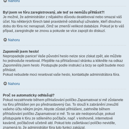
Nahoru
Byl jsem ve fóru zaregistrovaný, ale teď se nemůžu přihlásit?!
Je možné, že administrátor z nějakého důvodu deaktivoval nebo smazal váš
účet. Na některých fórech také pravidelně odstraňují uživatele, kteří dlouhou
dobu do fóra nic nenapsali, čímž se zmenší velikost databáze. Pokud je to váš
případ, zaregistrujte se znovu a pokuste se více zapojit do diskuzí.
Nahoru
Zapomněl jsem heslo!
Nepropadejte panice! Vaše původní heslo nelze sice získat zpět, ale můžete
ho jednoduše resetovat. Přejděte na přihlašovací stránku a klikněte na odkaz
Zapomněl/a jsem heslo
. Postupujte podle instrukcí a brzy se opět budete moci
přihlásit.
Pokud nebudete moci resetovat vaše heslo, kontaktujte administrátora fóra.
Nahoru
Proč se automaticky odhlašuji?
Pokud nezatrhnete během přihlašování políčko
Zapamatovat si mě
zůstanete
na fóru přihlášen jen po přednastavený čas. To slouží k zabránění zneužití
vašeho účtu někým jiným. Abyste zůstali přihlášeni, zatrhněte během
přihlašování políčko
Zapamatovat si mě
. To se ale nedoporučuje, pokud
přistupujete k fóru ze sdíleného počítače, např. v knihovně, internetové
kavárně, počítačové učebně atd. Pokud toto zaškrtávací políčko nevidíte,
znamená to, že administrátor fóra tuto funkci zakázal.