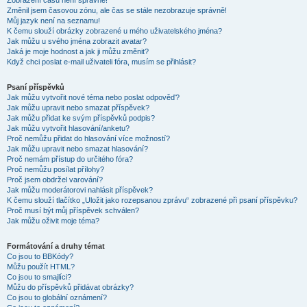
Zobrazení časů není správné!
Změnil jsem časovou zónu, ale čas se stále nezobrazuje správně!
Můj jazyk není na seznamu!
K čemu slouží obrázky zobrazené u mého uživatelského jména?
Jak můžu u svého jména zobrazit avatar?
Jaká je moje hodnost a jak ji můžu změnit?
Když chci poslat e-mail uživateli fóra, musím se přihlásit?
Psaní příspěvků
Jak můžu vytvořit nové téma nebo poslat odpověď?
Jak můžu upravit nebo smazat příspěvek?
Jak můžu přidat ke svým příspěvků podpis?
Jak můžu vytvořit hlasování/anketu?
Proč nemůžu přidat do hlasování více možností?
Jak můžu upravit nebo smazat hlasování?
Proč nemám přístup do určitého fóra?
Proč nemůžu posílat přílohy?
Proč jsem obdržel varování?
Jak můžu moderátorovi nahlásit příspěvek?
K čemu slouží tlačítko „Uložit jako rozepsanou zprávu“ zobrazené při psaní příspěvku?
Proč musí být můj příspěvek schválen?
Jak můžu oživit moje téma?
Formátování a druhy témat
Co jsou to BBKódy?
Můžu použít HTML?
Co jsou to smajlíci?
Můžu do příspěvků přidávat obrázky?
Co jsou to globální oznámení?