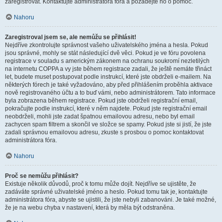
zaregistrovat. Kontaktujte administrátora fóra a požádejte ho o pomoc.
Nahoru
Zaregistroval jsem se, ale nemůžu se přihlásit!
Nejdříve zkontrolujte správnost vašeho uživatelského jména a hesla. Pokud
jsou správné, mohly se stát následující dvě věci. Pokud je ve fóru povolena
registrace v souladu s americkým zákonem na ochranu soukromí nezletilých
na internetu COPPA a vy jste během registrace zadali, že ještě nemáte třináct
let, budete muset postupovat podle instrukcí, které jste obdrželi e-mailem. Na
některých fórech je také vyžadováno, aby před přihlášením proběhla aktivace
nově registrovaného účtu a to buď vámi, nebo administrátorem. Tato informace
byla zobrazena během registrace. Pokud jste obdrželi registrační email,
pokračujte podle instrukcí, které v něm najdete. Pokud jste registrační email
neobdrželi, mohli jste zadat špatnou emailovou adresu, nebo byl email
zachycen spam filtrem a skončil ve složce se spamy. Pokud jste si jistí, že jste
zadali správnou emailovou adresu, zkuste s prosbou o pomoc kontaktovat
administrátora fóra.
Nahoru
Proč se nemůžu přihlásit?
Existuje několik důvodů, proč k tomu může dojít. Nejdříve se ujistěte, že
zadáváte správné uživatelské jméno a heslo. Pokud tomu tak je, kontaktujte
administrátora fóra, abyste se ujistili, že jste nebyli zabanováni. Je také možné,
že je na webu chyba v nastavení, která by měla být odstraněna.