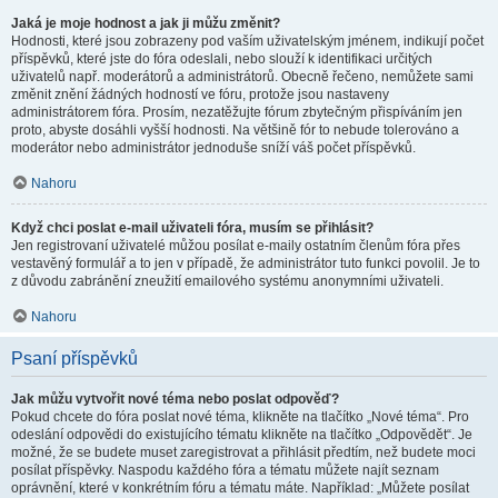
Jaká je moje hodnost a jak ji můžu změnit?
Hodnosti, které jsou zobrazeny pod vaším uživatelským jménem, indikují počet
příspěvků, které jste do fóra odeslali, nebo slouží k identifikaci určitých
uživatelů např. moderátorů a administrátorů. Obecně řečeno, nemůžete sami
změnit znění žádných hodností ve fóru, protože jsou nastaveny
administrátorem fóra. Prosím, nezatěžujte fórum zbytečným přispíváním jen
proto, abyste dosáhli vyšší hodnosti. Na většině fór to nebude tolerováno a
moderátor nebo administrátor jednoduše sníží váš počet příspěvků.
Nahoru
Když chci poslat e-mail uživateli fóra, musím se přihlásit?
Jen registrovaní uživatelé můžou posílat e-maily ostatním členům fóra přes
vestavěný formulář a to jen v případě, že administrátor tuto funkci povolil. Je to
z důvodu zabránění zneužití emailového systému anonymními uživateli.
Nahoru
Psaní příspěvků
Jak můžu vytvořit nové téma nebo poslat odpověď?
Pokud chcete do fóra poslat nové téma, klikněte na tlačítko „Nové téma“. Pro
odeslání odpovědi do existujícího tématu klikněte na tlačítko „Odpovědět“. Je
možné, že se budete muset zaregistrovat a přihlásit předtím, než budete moci
posílat příspěvky. Naspodu každého fóra a tématu můžete najít seznam
oprávnění, které v konkrétním fóru a tématu máte. Například: „Můžete posílat