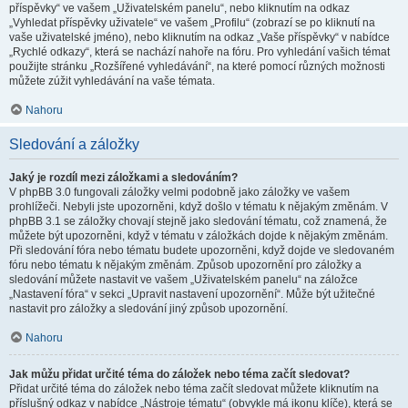
příspěvky“ ve vašem „Uživatelském panelu“, nebo kliknutím na odkaz
„Vyhledat příspěvky uživatele“ ve vašem „Profilu“ (zobrazí se po kliknutí na
vaše uživatelské jméno), nebo kliknutím na odkaz „Vaše příspěvky“ v nabídce
„Rychlé odkazy“, která se nachází nahoře na fóru. Pro vyhledání vašich témat
použijte stránku „Rozšířené vyhledávání“, na které pomocí různých možnosti
můžete zúžit vyhledávání na vaše témata.
Nahoru
Sledování a záložky
Jaký je rozdíl mezi záložkami a sledováním?
V phpBB 3.0 fungovali záložky velmi podobně jako záložky ve vašem
prohlížeči. Nebyli jste upozorněni, když došlo v tématu k nějakým změnám. V
phpBB 3.1 se záložky chovají stejně jako sledování tématu, což znamená, že
můžete být upozorněni, když v tématu v záložkách dojde k nějakým změnám.
Při sledování fóra nebo tématu budete upozorněni, když dojde ve sledovaném
fóru nebo tématu k nějakým změnám. Způsob upozornění pro záložky a
sledování můžete nastavit ve vašem „Uživatelském panelu“ na záložce
„Nastavení fóra“ v sekci „Upravit nastavení upozornění“. Může být užitečné
nastavit pro záložky a sledování jiný způsob upozornění.
Nahoru
Jak můžu přidat určité téma do záložek nebo téma začít sledovat?
Přidat určité téma do záložek nebo téma začít sledovat můžete kliknutím na
příslušný odkaz v nabídce „Nástroje tématu“ (obvykle má ikonu klíče), která se