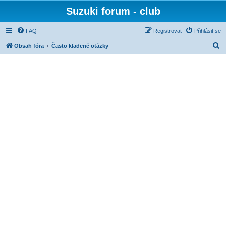
Suzuki forum - club
FAQ
Registrovat
Přihlásit se
H
Obsah fóra
Často kladené otázky
l
e
d
a
t