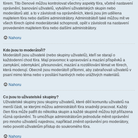
fórem. Tito členové můžou kontrolovat všechny aspekty fóra, včetně nastavení
oprávnění, banování uživatelů, vytváření uživatelských skupin nebo
moderátorů atd. a to v závislosti na oprávněních, která jsou jim udělena
majitelem fóra nebo dalšími administrátory. Administrátoři také můžou mít ve
všech fórech úplné moderátorské schopnosti, opět v závislosti na nastavení
provedeném majitelem fóra nebo dalšími administrátory.
Nahoru
Kdo jsou to moderátoři?
Moderátoři jsou uživatelé (nebo skupiny uživatelů), kteří se starají o
každodenní chod fóra. Mají pravomoc k upravování a mazání příspěvků a
zamykání, odemykání, přesunování, mazání a rozdělování témat ve fórech,
která moderují. Obecně jsou moderátoři přítomni, aby zabraňovali uživatelů v
psaní mimo téma nebo v posílání hanlivých nebo urážlivých materiálů.
Nahoru
Co jsou to uživatelské skupiny?
Uživatelské skupiny jsou skupiny uživatelů, které dělí komunitu uživatelů na
menší části, se kterými můžou administrátoři fóra snadněji pracovat. Každý
člen fóra může patřit do několika skupin a každé skupině můžou být přiřazena
různá oprávnění. To umožňuje administrátorům jednoduše měnit oprávnění
pro mnoho uživatelů najednou, například změnit oprávnění pro moderátory,
nebo povolit uživatelům přístup do soukromého fóra.
Nahoru