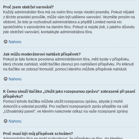
Proč jsem obdržel varování?
Každý administrátor fóra má na svém fóru svoje vlastní pravidla. Pokud nějaké
z těchto pravidel porušíte, může vám být uděleno varování. Vezměte prosím na
vědomí, že toto je rozhodnutí administrátora a phpBB Limited nemá nic
společného s varováními na daném fóru. Pokud si nejste jisti, z jakého důvodu
jste obdrželi varování, kontaktujte administrátora fóra.
Nahoru
Jak můžu moderátorovi nahlásit příspěvek?
Pokud je tato funkce povolena administrátorem fóra, měli byste v příspěvku,
který chcete nahlásit, vidět tlačítko (ikonu) pro nahlášení příspěvku. Po kliknutí
na tlačítko se zobrazí formulář, pomocí kterého můžete příspěvek nahlásit.
Nahoru
K čemu slouží tlačítko „Uložit jako rozepsanou zprávu“ zobrazené při psaní
příspěvku?
Pomocí tohoto tlačítka můžete uložit rozepsanou zprávu, abyste ji mohli
dokončit a odeslat později. Pro načtení rozepsaných zpráv přejděte na váš
„Uživatelský panel“, ve kterém naleznete odkaz na vaše rozepsané zprávy.
Nahoru
Proč musí být můj příspěvek schválen?
Administrátor fóra se mohl rozhodnout, že příspěvky ve fóru, do kterého