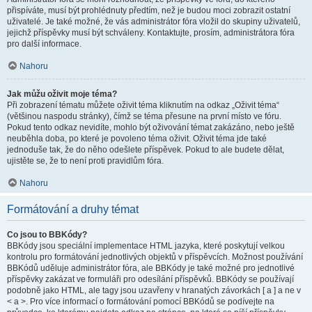
přispíváte, musí být prohlédnuty předtím, než je budou moci zobrazit ostatní
uživatelé. Je také možné, že vás administrátor fóra vložil do skupiny uživatelů,
jejichž příspěvky musí být schváleny. Kontaktujte, prosím, administrátora fóra
pro další informace.
Nahoru
Jak můžu oživit moje téma?
Při zobrazení tématu můžete oživit téma kliknutím na odkaz „Oživit téma“
(většinou naspodu stránky), čímž se téma přesune na první místo ve fóru.
Pokud tento odkaz nevidíte, mohlo být oživování témat zakázáno, nebo ještě
neuběhla doba, po které je povoleno téma oživit. Oživit téma jde také
jednoduše tak, že do něho odešlete příspěvek. Pokud to ale budete dělat,
ujistěte se, že to není proti pravidlům fóra.
Nahoru
Formátování a druhy témat
Co jsou to BBKódy?
BBKódy jsou speciální implementace HTML jazyka, které poskytují velkou
kontrolu pro formátování jednotlivých objektů v příspěvcích. Možnost používání
BBKódů uděluje administrátor fóra, ale BBKódy je také možné pro jednotlivé
příspěvky zakázat ve formuláři pro odesílání příspěvků. BBKódy se používají
podobně jako HTML, ale tagy jsou uzavřeny v hranatých závorkách [ a ] a ne v
< a >. Pro více informací o formátování pomocí BBKódů se podívejte na