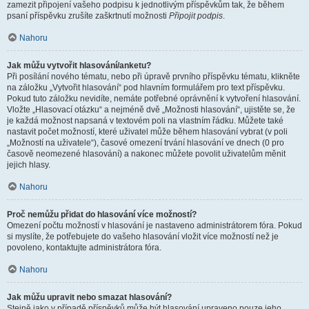
zamezit připojení vašeho podpisu k jednotlivým příspěvkům tak, že během
psaní příspěvku zrušíte zaškrtnutí možnosti
Připojit podpis
.
Nahoru
Jak můžu vytvořit hlasování/anketu?
Při posílání nového tématu, nebo při úpravě prvního příspěvku tématu, klikněte
na záložku „Vytvořit hlasování“ pod hlavním formulářem pro text příspěvku.
Pokud tuto záložku nevidíte, nemáte potřebné oprávnění k vytvoření hlasování.
Vložte „Hlasovací otázku“ a nejméně dvě „Možnosti hlasování“, ujistěte se, že
je každá možnost napsaná v textovém poli na vlastním řádku. Můžete také
nastavit počet možností, které uživatel může během hlasování vybrat (v poli
„Možností na uživatele“), časové omezení trvání hlasování ve dnech (0 pro
časově neomezené hlasování) a nakonec můžete povolit uživatelům měnit
jejich hlasy.
Nahoru
Proč nemůžu přidat do hlasování více možností?
Omezení počtu možností v hlasování je nastaveno administrátorem fóra. Pokud
si myslíte, že potřebujete do vašeho hlasování vložit více možností než je
povoleno, kontaktujte administrátora fóra.
Nahoru
Jak můžu upravit nebo smazat hlasování?
Stejně jako v případě příspěvků může být hlasování upraveno pouze jeho