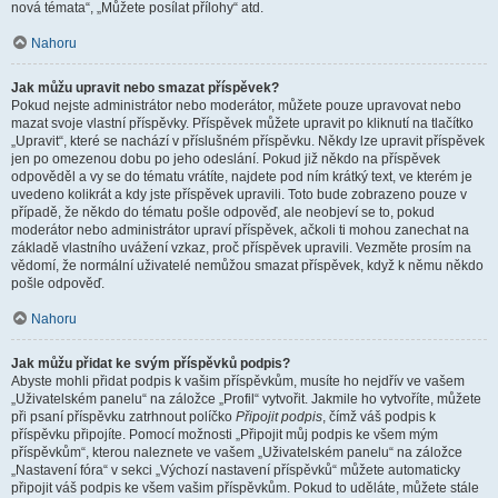
nová témata“, „Můžete posílat přílohy“ atd.
Nahoru
Jak můžu upravit nebo smazat příspěvek?
Pokud nejste administrátor nebo moderátor, můžete pouze upravovat nebo
mazat svoje vlastní příspěvky. Příspěvek můžete upravit po kliknutí na tlačítko
„Upravit“, které se nachází v příslušném příspěvku. Někdy lze upravit příspěvek
jen po omezenou dobu po jeho odeslání. Pokud již někdo na příspěvek
odpověděl a vy se do tématu vrátíte, najdete pod ním krátký text, ve kterém je
uvedeno kolikrát a kdy jste příspěvek upravili. Toto bude zobrazeno pouze v
případě, že někdo do tématu pošle odpověď, ale neobjeví se to, pokud
moderátor nebo administrátor upraví příspěvek, ačkoli ti mohou zanechat na
základě vlastního uvážení vzkaz, proč příspěvek upravili. Vezměte prosím na
vědomí, že normální uživatelé nemůžou smazat příspěvek, když k němu někdo
pošle odpověď.
Nahoru
Jak můžu přidat ke svým příspěvků podpis?
Abyste mohli přidat podpis k vašim příspěvkům, musíte ho nejdřív ve vašem
„Uživatelském panelu“ na záložce „Profil“ vytvořit. Jakmile ho vytvoříte, můžete
při psaní příspěvku zatrhnout políčko
Připojit podpis
, čímž váš podpis k
příspěvku připojíte. Pomocí možnosti „Připojit můj podpis ke všem mým
příspěvkům“, kterou naleznete ve vašem „Uživatelském panelu“ na záložce
„Nastavení fóra“ v sekci „Výchozí nastavení příspěvků“ můžete automaticky
připojit váš podpis ke všem vašim příspěvkům. Pokud to uděláte, můžete stále