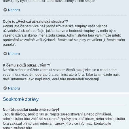
barvu, aby bylo jednodušší identifikovat členy těchto skupin.
Nahoru
Co je to „Výchozí uživatelská skupina“?
Pokud jste členem více než jedné uživatelské skupiny, vaše výchozí
uživatelská skupina určuje, jaká a barva a hodnost skupiny by měla být u
vašeho uživatelského jména zobrazena. Administrátor fóra vám může udělit
oprávnění ke změně vaší výchozí uživatelské skupiny ve vašem „Uživatelském
panelu“.
Nahoru
K čemu slouží odkaz „Tým“?
Na této stránce můžete zobrazit seznam členů starajících se o chod nebo
vedení fóra včetně moderátorů a administrátorů fóra. Také tam můžete najít
další informace jako například, která fóra moderátoři moderují.
Nahoru
Soukromé zprávy
Nemůžu posílat soukromé zprávy!
Jsou tři důvody, proč to tak je. Nejste zaregistrovaní a/nebo přihlášení,
administrátor fóra zakázal soukromé zprávy pro celé fórum, nebo administrátor
fóra zakázal přímo vám odesílání zpráv. Pro více informací kontaktujte
administrátora fóra.