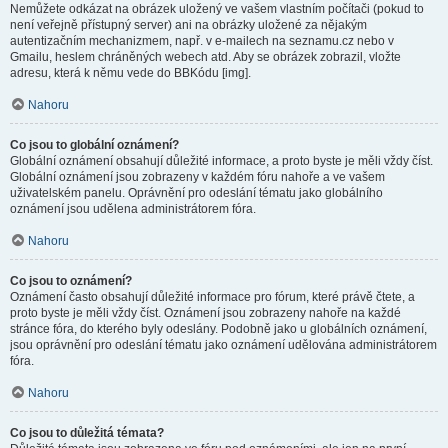
Nemůžete odkázat na obrázek uložený ve vašem vlastním počítači (pokud to
není veřejně přístupný server) ani na obrázky uložené za nějakým
autentizačním mechanizmem, např. v e-mailech na seznamu.cz nebo v
Gmailu, heslem chráněných webech atd. Aby se obrázek zobrazil, vložte
adresu, která k němu vede do BBKódu [img].
Nahoru
Co jsou to globální oznámení?
Globální oznámení obsahují důležité informace, a proto byste je měli vždy číst.
Globální oznámení jsou zobrazeny v každém fóru nahoře a ve vašem
uživatelském panelu. Oprávnění pro odeslání tématu jako globálního
oznámení jsou udělena administrátorem fóra.
Nahoru
Co jsou to oznámení?
Oznámení často obsahují důležité informace pro fórum, které právě čtete, a
proto byste je měli vždy číst. Oznámení jsou zobrazeny nahoře na každé
stránce fóra, do kterého byly odeslány. Podobně jako u globálních oznámení,
jsou oprávnění pro odeslání tématu jako oznámení udělována administrátorem
fóra.
Nahoru
Co jsou to důležitá témata?