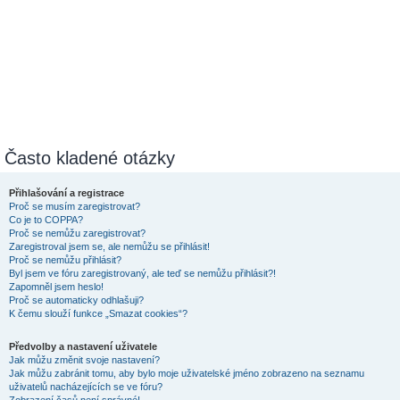
Často kladené otázky
Přihlašování a registrace
Proč se musím zaregistrovat?
Co je to COPPA?
Proč se nemůžu zaregistrovat?
Zaregistroval jsem se, ale nemůžu se přihlásit!
Proč se nemůžu přihlásit?
Byl jsem ve fóru zaregistrovaný, ale teď se nemůžu přihlásit?!
Zapomněl jsem heslo!
Proč se automaticky odhlašuji?
K čemu slouží funkce „Smazat cookies“?
Předvolby a nastavení uživatele
Jak můžu změnit svoje nastavení?
Jak můžu zabránit tomu, aby bylo moje uživatelské jméno zobrazeno na seznamu
uživatelů nacházejících se ve fóru?