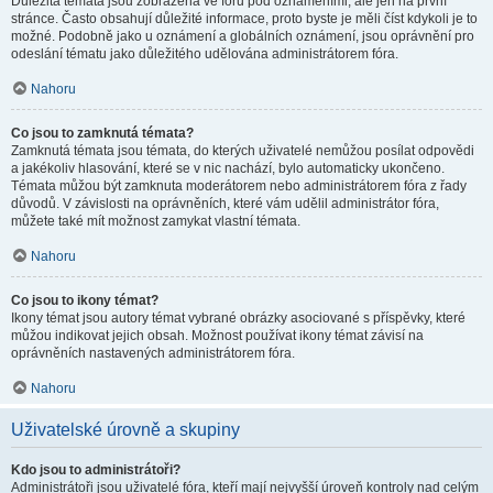
Důležitá témata jsou zobrazena ve fóru pod oznámeními, ale jen na první
stránce. Často obsahují důležité informace, proto byste je měli číst kdykoli je to
možné. Podobně jako u oznámení a globálních oznámení, jsou oprávnění pro
odeslání tématu jako důležitého udělována administrátorem fóra.
Nahoru
Co jsou to zamknutá témata?
Zamknutá témata jsou témata, do kterých uživatelé nemůžou posílat odpovědi
a jakékoliv hlasování, které se v nic nachází, bylo automaticky ukončeno.
Témata můžou být zamknuta moderátorem nebo administrátorem fóra z řady
důvodů. V závislosti na oprávněních, které vám udělil administrátor fóra,
můžete také mít možnost zamykat vlastní témata.
Nahoru
Co jsou to ikony témat?
Ikony témat jsou autory témat vybrané obrázky asociované s příspěvky, které
můžou indikovat jejich obsah. Možnost používat ikony témat závisí na
oprávněních nastavených administrátorem fóra.
Nahoru
Uživatelské úrovně a skupiny
Kdo jsou to administrátoři?
Administrátoři jsou uživatelé fóra, kteří mají nejvyšší úroveň kontroly nad celým