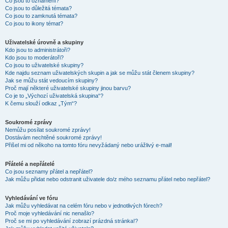
Co jsou to oznámení?
Co jsou to důležitá témata?
Co jsou to zamknutá témata?
Co jsou to ikony témat?
Uživatelské úrovně a skupiny
Kdo jsou to administrátoři?
Kdo jsou to moderátoři?
Co jsou to uživatelské skupiny?
Kde najdu seznam uživatelských skupin a jak se můžu stát členem skupiny?
Jak se můžu stát vedoucím skupiny?
Proč mají některé uživatelské skupiny jinou barvu?
Co je to „Výchozí uživatelská skupina“?
K čemu slouží odkaz „Tým“?
Soukromé zprávy
Nemůžu posílat soukromé zprávy!
Dostávám nechtěné soukromé zprávy!
Přišel mi od někoho na tomto fóru nevyžádaný nebo urážlivý e-mail!
Přátelé a nepřátelé
Co jsou seznamy přátel a nepřátel?
Jak můžu přidat nebo odstranit uživatele do/z mého seznamu přátel nebo nepřátel?
Vyhledávání ve fóru
Jak můžu vyhledávat na celém fóru nebo v jednotlivých fórech?
Proč moje vyhledávání nic nenašlo?
Proč se mi po vyhledávání zobrazí prázdná stránka!?