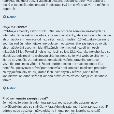
například možnost použití vlastních avatarů, posílání soukromých zpráv a e-
mailů ostatním členům fóra atd. Registrace trvá jen chvíli a tak vám ji můžeme
doporučit.
Nahoru
Co je to COPPA?
COPPA je americký zákon z roku 1998 na ochranu soukromí nezletilých na
internetu. Tento zákon vyžaduje, aby webové stránky, které mohou potenciálně
shromažďovat informace od nezletilých osob mladších 13 let, získaly písemný
souhlas rodičů nebo nějaké jiné potvrzení od zákonného zástupce povolující
shromažďování osobních identifikačních informací od nezletilých osob
mladších 13 let. Pokud si nejste jisti, jestli se toto týká vás, jako někoho, kdo se
zkouší zaregistrovat na webovou stránku, nebo se to týká webové stránky, na
kterou se zkoušíte zaregistrovat, kontaktujte vašeho právního poradce.
Vezměte prosím na vědomí, že ani phpBB Limited ani majitelé tohoto fóra
nemůžou poskytovat právní poradenství a není kontaktním místem pro právní
zájmy jakéhokoliv druhu, kromě těch uvedených v otázce „Koho mám
kontaktovat ohledně stížnosti a/nebo právních záležitostí týkajících se tohoto
fóra?“.
Nahoru
Proč se nemůžu zaregistrovat?
Je možné, že administrátor fóra zakázal registrace, aby zabránil novým
návštěvníkům, aby se stali členy fóra. Administrátor mohl také zakázat vaši IP
adresu nebo používání uživatelského jména, pomocí kterého se snažíš