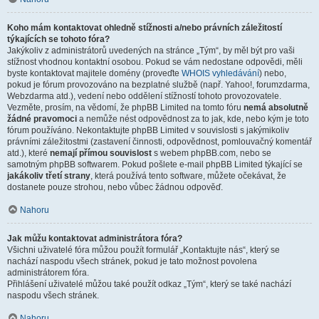
Koho mám kontaktovat ohledně stížnosti a/nebo právních záležitostí
týkajících se tohoto fóra?
Jakýkoliv z administrátorů uvedených na stránce „Tým“, by měl být pro vaši
stížnost vhodnou kontaktní osobou. Pokud se vám nedostane odpovědi, měli
byste kontaktovat majitele domény (proveďte
WHOIS vyhledávání
) nebo,
pokud je fórum provozováno na bezplatné službě (např. Yahoo!, forumzdarma,
Webzdarma atd.), vedení nebo oddělení stížností tohoto provozovatele.
Vezměte, prosím, na vědomí, že phpBB Limited na tomto fóru
nemá absolutně
žádné pravomoci
a nemůže nést odpovědnost za to jak, kde, nebo kým je toto
fórum používáno. Nekontaktujte phpBB Limited v souvislosti s jakýmikoliv
právními záležitostmi (zastavení činnosti, odpovědnost, pomlouvačný komentář
atd.), které
nemají přímou souvislost
s webem phpBB.com, nebo se
samotným phpBB softwarem. Pokud pošlete e-mail phpBB Limited týkající se
jakákoliv třetí strany
, která používá tento software, můžete očekávat, že
dostanete pouze strohou, nebo vůbec žádnou odpověď.
Nahoru
Jak můžu kontaktovat administrátora fóra?
Všichni uživatelé fóra můžou použít formulář „Kontaktujte nás“, který se
nachází naspodu všech stránek, pokud je tato možnost povolena
administrátorem fóra.
Přihlášení uživatelé můžou také použít odkaz „Tým“, který se také nachází
naspodu všech stránek.
Nahoru