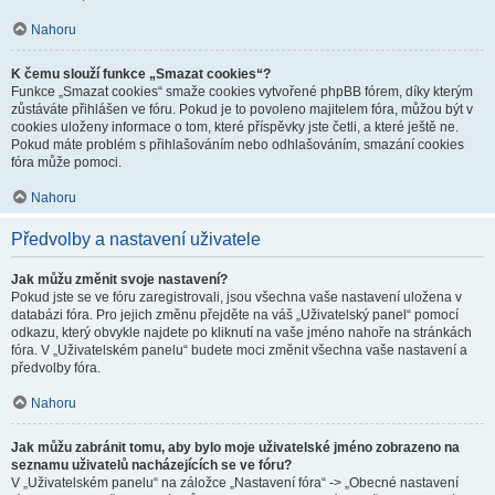
Nahoru
K čemu slouží funkce „Smazat cookies“?
Funkce „Smazat cookies“ smaže cookies vytvořené phpBB fórem, díky kterým
zůstáváte přihlášen ve fóru. Pokud je to povoleno majitelem fóra, můžou být v
cookies uloženy informace o tom, které příspěvky jste četli, a které ještě ne.
Pokud máte problém s přihlašováním nebo odhlašováním, smazání cookies
fóra může pomoci.
Nahoru
Předvolby a nastavení uživatele
Jak můžu změnit svoje nastavení?
Pokud jste se ve fóru zaregistrovali, jsou všechna vaše nastavení uložena v
databázi fóra. Pro jejich změnu přejděte na váš „Uživatelský panel“ pomocí
odkazu, který obvykle najdete po kliknutí na vaše jméno nahoře na stránkách
fóra. V „Uživatelském panelu“ budete moci změnit všechna vaše nastavení a
předvolby fóra.
Nahoru
Jak můžu zabránit tomu, aby bylo moje uživatelské jméno zobrazeno na
seznamu uživatelů nacházejících se ve fóru?
V „Uživatelském panelu“ na záložce „Nastavení fóra“ -> „Obecné nastavení