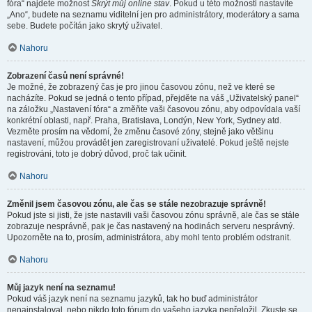
fóra“ najdete možnost
Skrýt můj online stav
. Pokud u této možnosti nastavíte
„Ano“, budete na seznamu viditelní jen pro administrátory, moderátory a sama
sebe. Budete počítán jako skrytý uživatel.
Nahoru
Zobrazení časů není správné!
Je možné, že zobrazený čas je pro jinou časovou zónu, než ve které se
nacházíte. Pokud se jedná o tento případ, přejděte na váš „Uživatelský panel“
na záložku „Nastavení fóra“ a změňte vaši časovou zónu, aby odpovídala vaší
konkrétní oblasti, např. Praha, Bratislava, Londýn, New York, Sydney atd.
Vezměte prosím na vědomí, že změnu časové zóny, stejně jako většinu
nastavení, můžou provádět jen zaregistrovaní uživatelé. Pokud ještě nejste
registrováni, toto je dobrý důvod, proč tak učinit.
Nahoru
Změnil jsem časovou zónu, ale čas se stále nezobrazuje správně!
Pokud jste si jisti, že jste nastavili vaši časovou zónu správně, ale čas se stále
zobrazuje nesprávně, pak je čas nastavený na hodinách serveru nesprávný.
Upozorněte na to, prosím, administrátora, aby mohl tento problém odstranit.
Nahoru
Můj jazyk není na seznamu!
Pokud váš jazyk není na seznamu jazyků, tak ho buď administrátor
nenainstaloval, nebo nikdo toto fórum do vašeho jazyka nepřeložil. Zkuste se