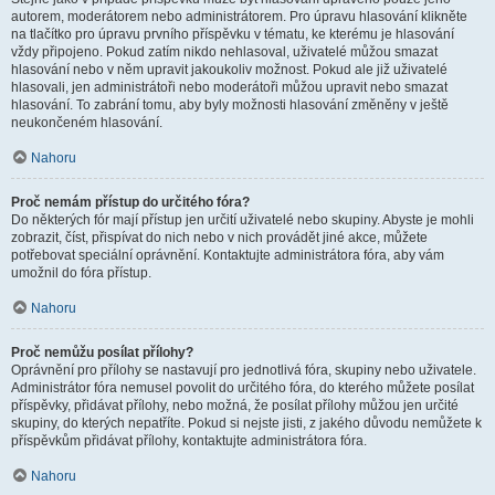
autorem, moderátorem nebo administrátorem. Pro úpravu hlasování klikněte
na tlačítko pro úpravu prvního příspěvku v tématu, ke kterému je hlasování
vždy připojeno. Pokud zatím nikdo nehlasoval, uživatelé můžou smazat
hlasování nebo v něm upravit jakoukoliv možnost. Pokud ale již uživatelé
hlasovali, jen administrátoři nebo moderátoři můžou upravit nebo smazat
hlasování. To zabrání tomu, aby byly možnosti hlasování změněny v ještě
neukončeném hlasování.
Nahoru
Proč nemám přístup do určitého fóra?
Do některých fór mají přístup jen určití uživatelé nebo skupiny. Abyste je mohli
zobrazit, číst, přispívat do nich nebo v nich provádět jiné akce, můžete
potřebovat speciální oprávnění. Kontaktujte administrátora fóra, aby vám
umožnil do fóra přístup.
Nahoru
Proč nemůžu posílat přílohy?
Oprávnění pro přílohy se nastavují pro jednotlivá fóra, skupiny nebo uživatele.
Administrátor fóra nemusel povolit do určitého fóra, do kterého můžete posílat
příspěvky, přidávat přílohy, nebo možná, že posílat přílohy můžou jen určité
skupiny, do kterých nepatříte. Pokud si nejste jisti, z jakého důvodu nemůžete k
příspěvkům přidávat přílohy, kontaktujte administrátora fóra.
Nahoru