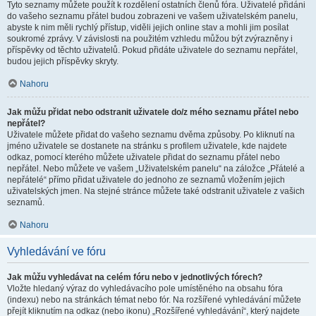
Tyto seznamy můžete použít k rozdělení ostatních členů fóra. Uživatelé přidáni
do vašeho seznamu přátel budou zobrazeni ve vašem uživatelském panelu,
abyste k nim měli rychlý přístup, viděli jejich online stav a mohli jim posílat
soukromé zprávy. V závislosti na použitém vzhledu můžou být zvýrazněny i
příspěvky od těchto uživatelů. Pokud přidáte uživatele do seznamu nepřátel,
budou jejich příspěvky skryty.
Nahoru
Jak můžu přidat nebo odstranit uživatele do/z mého seznamu přátel nebo
nepřátel?
Uživatele můžete přidat do vašeho seznamu dvěma způsoby. Po kliknutí na
jméno uživatele se dostanete na stránku s profilem uživatele, kde najdete
odkaz, pomocí kterého můžete uživatele přidat do seznamu přátel nebo
nepřátel. Nebo můžete ve vašem „Uživatelském panelu“ na záložce „Přátelé a
nepřátelé“ přímo přidat uživatele do jednoho ze seznamů vložením jejich
uživatelských jmen. Na stejné stránce můžete také odstranit uživatele z vašich
seznamů.
Nahoru
Vyhledávání ve fóru
Jak můžu vyhledávat na celém fóru nebo v jednotlivých fórech?
Vložte hledaný výraz do vyhledávacího pole umístěného na obsahu fóra
(indexu) nebo na stránkách témat nebo fór. Na rozšířené vyhledávání můžete
přejít kliknutím na odkaz (nebo ikonu) „Rozšířené vyhledávání“, který najdete