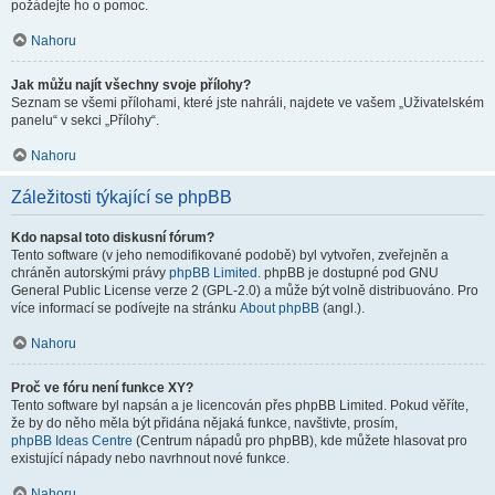
požádejte ho o pomoc.
Nahoru
Jak můžu najít všechny svoje přílohy?
Seznam se všemi přílohami, které jste nahráli, najdete ve vašem „Uživatelském
panelu“ v sekci „Přílohy“.
Nahoru
Záležitosti týkající se phpBB
Kdo napsal toto diskusní fórum?
Tento software (v jeho nemodifikované podobě) byl vytvořen, zveřejněn a
chráněn autorskými právy
phpBB Limited
. phpBB je dostupné pod GNU
General Public License verze 2 (GPL-2.0) a může být volně distribuováno. Pro
více informací se podívejte na stránku
About phpBB
(angl.).
Nahoru
Proč ve fóru není funkce XY?
Tento software byl napsán a je licencován přes phpBB Limited. Pokud věříte,
že by do něho měla být přidána nějaká funkce, navštivte, prosím,
phpBB Ideas Centre
(Centrum nápadů pro phpBB), kde můžete hlasovat pro
existující nápady nebo navrhnout nové funkce.
Nahoru