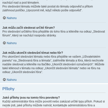
nachází nad a pod tématem.
Pro sledování tématu můžete také poslat do tématu odpověď a přitom
zatrhnout políčko „Upozornit mě, když někdo pošle odpověď“.
Nahoru
Jak můžu začít sledovat určité fórum?
Pro sledování určitého fóra přejděte do toho fóra a klikněte na odkaz „Sledovat
fórum“, který se nachází naspodu stránky.
Nahoru
Jak můžu ukončit sledování témat nebo fór?
Pro ukončení sledování tématu nebo fóra přejděte ve vašem „Uživatelském
panelu“ na „Sledovaná fóra a témata“, zatrhněte témata a fóra, která nechcete
nadále sledovat a klikněte na tlačítko „Ukončit sledování označených“. Můžete
také kliknout v tématu na odkaz „Ukončit sledování tématu“ nebo ve fóru na
odkaz „Ukončit sledování fóra“.
Nahoru
Přílohy
Jaké přílohy jsou na tomto fóru povoleny?
Každý administrátor fóra může povolit nebo zakázat určité typy příloh. Pokud si
nejste jisti, jaké přílohy můžete nahrát, kontaktujte administrátora fóra a