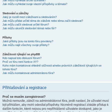
Jak můžu vyhledat určité uživatele?
Jak můžu vyhledat svoje vlastní příspěvky a témata?
Sledování a záložky
Jaký je rozdíl mezi záložkami a sledováním?
Jak můžu přidat určité téma do záložek nebo téma začít sledovat?
Jak můžu začít sledovat určité fórum?
Jak můžu ukončit sledování témat nebo fór?
Přílohy
Jaké přílohy jsou na tomto fóru povoleny?
Jak můžu najít všechny svoje přílohy?
Záležitosti týkající se phpBB
Kdo napsal toto diskusní fórum?
Proč ve fóru není funkce XY?
Koho mám kontaktovat ohledně stížnosti a/nebo právních záležitostí týkajících se
tohoto fóra?
Jak můžu kontaktovat administrátora fóra?
Přihlašování a registrace
Proč se musím zaregistrovat?
Možná nemusíte, záleží na administrátorovi fóra, jestli nastaví, že uživatel musí
být přihlášen, aby mohl odesílat příspěvky. Nicméně registrací získáte přístup k
dalším funkcím, které nejsou pro nepřihlášené uživatele dostupné, jako je