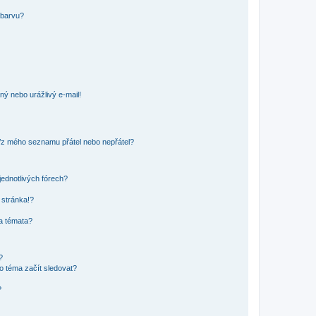
 barvu?
ný nebo urážlivý e-mail!
o/z mého seznamu přátel nebo nepřátel?
jednotlivých fórech?
 stránka!?
 a témata?
?
o téma začít sledovat?
?