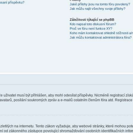
 psaní příspěvku?
Jaké přílohy jsou na tomto fóru povoleny?
Jak můžu najít všechny svoje přílohy?
Záležitosti týkající se phpBB
Kdo napsal toto diskusní fórum?
Proč ve fóru není funkce XY?
Koho mám kontaktovat ohledně stížnosti a/ne
Jak můžu kontaktovat administrátora fóra?
 že uživatel musí být přihlášen, aby mohl odesílat příspěvky. Nicméně registrací zís
 avatarů, posílání soukromých zpráv a e-mailů ostatním členům fóra atd. Registrace 
etilých na internetu. Tento zákon vyžaduje, aby webové stránky, které mohou pot
ní od zákonného zástupce povolující shromažďování osobních identifikačních informac