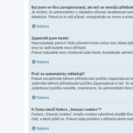
Byl jsem ve fóru zaregistrovaný, ale teď se nemůžu přihlásit
Je možné, že administrátor z nějakého důvodu deaktivoval nebo 
databáze. Pokud je to váš případ, zaregistrujte se znovu a pokus
Nahoru
Zapomněl jsem heslo!
Nepropadejte panice! Vaše původní heslo nelze sice získat zpě
brzy se opět budete moci přihlásit.
Pokud nebudete moci resetovat vaše heslo, kontaktujte administ
Nahoru
Proč se automaticky odhlašuji?
Pokud nezatrhnete během přihlašování políčko
Zapamatovat s
zatrhněte během přihlašování políčko
Zapamatovat si mě
. To 
zaškrtávací políčko nevidíte, znamená to, že administrátor fóra 
Nahoru
K čemu slouží funkce „Smazat cookies“?
Funkce „Smazat cookies“ smaže cookies vytvořené phpBB fórem, 
četli, a které ještě ne. Pokud máte problém s přihlašováním 
Nahoru