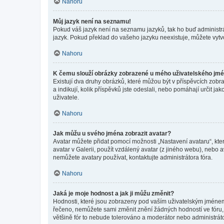
Nahoru
Můj jazyk není na seznamu!
Pokud váš jazyk není na seznamu jazyků, tak ho buď administrát
jazyk. Pokud překlad do vašeho jazyku neexistuje, můžete vytv
Nahoru
K čemu slouží obrázky zobrazené u mého uživatelského jm
Existují dva druhy obrázků, které můžou být v příspěvcích zobr
a indikují, kolik příspěvků jste odeslali, nebo pomáhají určit 
uživatele.
Nahoru
Jak můžu u svého jména zobrazit avatar?
Avatar můžete přidat pomocí možnosti „Nastavení avataru“, kter
avatar v Galerii, použít vzdálený avatar (z jiného webu), nebo a
nemůžete avatary používat, kontaktujte administrátora fóra.
Nahoru
Jaká je moje hodnost a jak ji můžu změnit?
Hodnosti, které jsou zobrazeny pod vaším uživatelským jménem, i
řečeno, nemůžete sami změnit znění žádných hodností ve fóru, 
většině fór to nebude tolerováno a moderátor nebo administrát