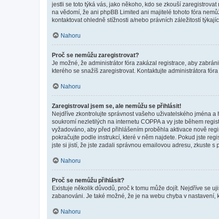
jestli se toto týká vás, jako někoho, kdo se zkouší zaregistro
na vědomí, že ani phpBB Limited ani majitelé tohoto fóra nem
kontaktovat ohledně stížnosti a/nebo právních záležitostí týkajíc
Nahoru
Proč se nemůžu zaregistrovat?
Je možné, že administrátor fóra zakázal registrace, aby zabrán
kterého se snažíš zaregistrovat. Kontaktujte administrátora fór
Nahoru
Zaregistroval jsem se, ale nemůžu se přihlásit!
Nejdříve zkontrolujte správnost vašeho uživatelského jména a 
soukromí nezletilých na internetu COPPA a vy jste během registr
vyžadováno, aby před přihlášením proběhla aktivace nově regis
pokračujte podle instrukcí, které v něm najdete. Pokud jste re
jste si jistí, že jste zadali správnou emailovou adresu, zkuste 
Nahoru
Proč se nemůžu přihlásit?
Existuje několik důvodů, proč k tomu může dojít. Nejdříve se ujis
zabanováni. Je také možné, že je na webu chyba v nastavení, k
Nahoru