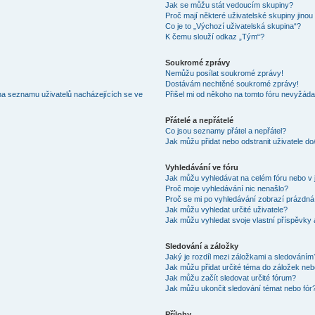
Jak se můžu stát vedoucím skupiny?
Proč mají některé uživatelské skupiny jinou
Co je to „Výchozí uživatelská skupina“?
K čemu slouží odkaz „Tým“?
Soukromé zprávy
Nemůžu posílat soukromé zprávy!
Dostávám nechtěné soukromé zprávy!
na seznamu uživatelů nacházejících se ve
Přišel mi od někoho na tomto fóru nevyžáda
Přátelé a nepřátelé
Co jsou seznamy přátel a nepřátel?
Jak můžu přidat nebo odstranit uživatele d
Vyhledávání ve fóru
Jak můžu vyhledávat na celém fóru nebo v 
Proč moje vyhledávání nic nenašlo?
Proč se mi po vyhledávání zobrazí prázdná
Jak můžu vyhledat určité uživatele?
Jak můžu vyhledat svoje vlastní příspěvky
Sledování a záložky
Jaký je rozdíl mezi záložkami a sledováním
Jak můžu přidat určité téma do záložek neb
Jak můžu začít sledovat určité fórum?
Jak můžu ukončit sledování témat nebo fór
Přílohy