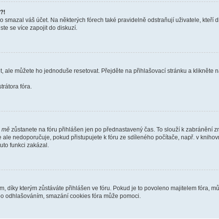
?!
smazal váš účet. Na některých fórech také pravidelně odstraňují uživatele, kteří d
te se více zapojit do diskuzí.
t, ale můžete ho jednoduše resetovat. Přejděte na přihlašovací stránku a klikněte
rátora fóra.
i mě
zůstanete na fóru přihlášen jen po přednastavený čas. To slouží k zabránění zn
se ale nedoporučuje, pokud přistupujete k fóru ze sdíleného počítače, např. v kniho
tuto funkci zakázal.
díky kterým zůstáváte přihlášen ve fóru. Pokud je to povoleno majitelem fóra, můž
nebo odhlašováním, smazání cookies fóra může pomoci.