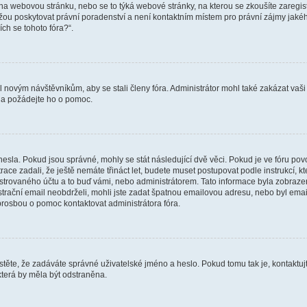
vat na webovou stránku, nebo se to týká webové stránky, na kterou se zkoušíte zareg
ůžou poskytovat právní poradenství a není kontaktním místem pro právní zájmy ja
ích se tohoto fóra?“.
il novým návštěvníkům, aby se stali členy fóra. Administrátor mohl také zakázat va
a a požádejte ho o pomoc.
hesla. Pokud jsou správné, mohly se stát následující dvě věci. Pokud je ve fóru 
ace zadali, že ještě nemáte třináct let, budete muset postupovat podle instrukcí, kt
trovaného účtu a to buď vámi, nebo administrátorem. Tato informace byla zobrazena
gistrační email neobdrželi, mohli jste zadat špatnou emailovou adresu, nebo byl em
s prosbou o pomoc kontaktovat administrátora fóra.
těte, že zadáváte správné uživatelské jméno a heslo. Pokud tomu tak je, kontaktujte a
terá by měla být odstraněna.