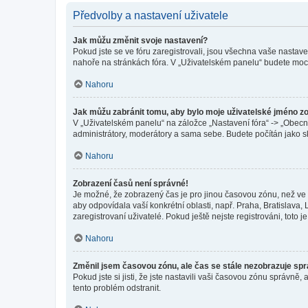
Předvolby a nastavení uživatele
Jak můžu změnit svoje nastavení?
Pokud jste se ve fóru zaregistrovali, jsou všechna vaše nastav
nahoře na stránkách fóra. V „Uživatelském panelu“ budete moc
Nahoru
Jak můžu zabránit tomu, aby bylo moje uživatelské jméno z
V „Uživatelském panelu“ na záložce „Nastavení fóra“ -> „Obec
administrátory, moderátory a sama sebe. Budete počítán jako sk
Nahoru
Zobrazení časů není správné!
Je možné, že zobrazený čas je pro jinou časovou zónu, než ve k
aby odpovídala vaší konkrétní oblasti, např. Praha, Bratislav
zaregistrovaní uživatelé. Pokud ještě nejste registrováni, toto je
Nahoru
Změnil jsem časovou zónu, ale čas se stále nezobrazuje sp
Pokud jste si jisti, že jste nastavili vaši časovou zónu správn
tento problém odstranit.