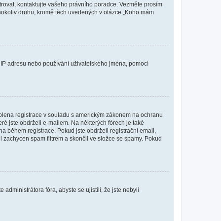
istrovat, kontaktujte vašeho právního poradce. Vezměte prosím
kéhokoliv druhu, kromě těch uvedených v otázce „Koho mám
ši IP adresu nebo používání uživatelského jména, pomocí
povolena registrace v souladu s americkým zákonem na ochranu
eré jste obdrželi e-mailem. Na některých fórech je také
 během registrace. Pokud jste obdrželi registrační email,
ail zachycen spam filtrem a skončil ve složce se spamy. Pokud
dministrátora fóra, abyste se ujistili, že jste nebyli