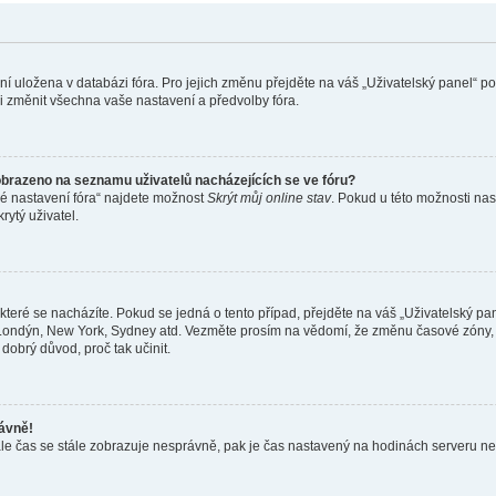
ení uložena v databázi fóra. Pro jejich změnu přejděte na váš „Uživatelský panel“ p
i změnit všechna vaše nastavení a předvolby fóra.
obrazeno na seznamu uživatelů nacházejících se ve fóru?
né nastavení fóra“ najdete možnost
Skrýt můj online stav
. Pokud u této možnosti nas
rytý uživatel.
teré se nacházíte. Pokud se jedná o tento případ, přejděte na váš „Uživatelský pa
a, Londýn, New York, Sydney atd. Vezměte prosím na vědomí, že změnu časové zóny, 
 dobrý důvod, proč tak učinit.
rávně!
ě, ale čas se stále zobrazuje nesprávně, pak je čas nastavený na hodinách serveru 