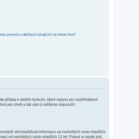
bo právních záležitostí týkajících se tohoto fóra?
káte přístup k dalším funkcím, které nejsou pro nepřihlášené
trvá jen chvíli a tak vám ji můžeme doporučit.
enciálně shromažďovat informace od nezletilých osob mladších
í od nezletilých osob mladších 13 let. Pokud si nejste jisti,