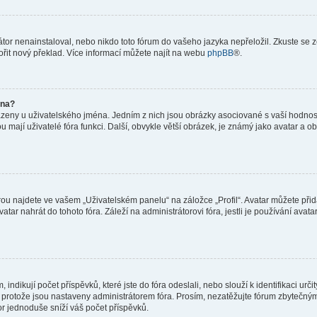
or nenainstaloval, nebo nikdo toto fórum do vašeho jazyka nepřeložil. Zkuste se ze
ořit nový překlad. Více informací můžete najít na webu
phpBB
®.
éna?
azeny u uživatelského jména. Jedním z nich jsou obrázky asociované s vaší hodnost
jakou mají uživatelé fóra funkci. Další, obvykle větší obrázek, je známý jako avatar
ou najdete ve vašem „Uživatelském panelu“ na záložce „Profil“. Avatar můžete přida
vatar nahrát do tohoto fóra. Záleží na administrátorovi fóra, jestli je používání ava
ndikují počet příspěvků, které jste do fóra odeslali, nebo slouží k identifikaci urč
protože jsou nastaveny administrátorem fóra. Prosím, nezatěžujte fórum zbytečným 
or jednoduše sníží váš počet příspěvků.