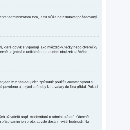
ptat administrátora fóra, jestli může nainstalovat požadovaný
í, které obvykle vypadají jako hvězdičky, tečky nebo čtverečky
 a obecně se jedná o unikátní nebo osobní obrázek každého
t jedním z následujících způsobů: použít Gravatar, vybrat si
tarů povoleno a jakými způsoby lze avatary do fóra přidat. Pokud
itých uživatelů např. moderátorů a administrátorů. Obecně
přispíváním jen proto, abyste dosáhli vyšší hodnosti. Na