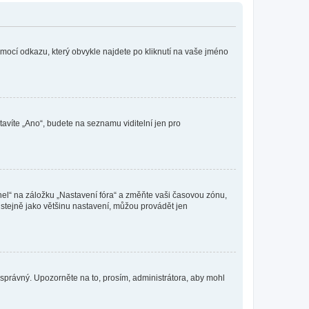
omocí odkazu, který obvykle najdete po kliknutí na vaše jméno
tavíte „Ano“, budete na seznamu viditelní jen pro
nel“ na záložku „Nastavení fóra“ a změňte vaši časovou zónu,
stejně jako většinu nastavení, můžou provádět jen
nesprávný. Upozorněte na to, prosím, administrátora, aby mohl