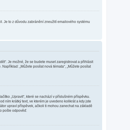
olil. Je to z důvodu zabránění zneužití emailového systému
dět“. Je možné, že se budete muset zaregistrovat a přihlásit
 Například: „Můžete posílat nová témata“, „Můžete posílat
čítko „Upravit“, které se nachází v příslušném příspěvku.
 ním krátký text, ve kterém je uvedeno kolikrát a kdy jste
átor upraví příspěvek, ačkoli ti mohou zanechat na základě
do pošle odpověď.