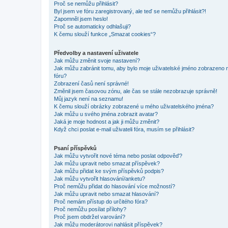
Proč se nemůžu přihlásit?
Byl jsem ve fóru zaregistrovaný, ale teď se nemůžu přihlásit?!
Zapomněl jsem heslo!
Proč se automaticky odhlašuji?
K čemu slouží funkce „Smazat cookies“?
Předvolby a nastavení uživatele
Jak můžu změnit svoje nastavení?
Jak můžu zabránit tomu, aby bylo moje uživatelské jméno zobrazeno 
fóru?
Zobrazení časů není správné!
Změnil jsem časovou zónu, ale čas se stále nezobrazuje správně!
Můj jazyk není na seznamu!
K čemu slouží obrázky zobrazené u mého uživatelského jména?
Jak můžu u svého jména zobrazit avatar?
Jaká je moje hodnost a jak ji můžu změnit?
Když chci poslat e-mail uživateli fóra, musím se přihlásit?
Psaní příspěvků
Jak můžu vytvořit nové téma nebo poslat odpověď?
Jak můžu upravit nebo smazat příspěvek?
Jak můžu přidat ke svým příspěvků podpis?
Jak můžu vytvořit hlasování/anketu?
Proč nemůžu přidat do hlasování více možností?
Jak můžu upravit nebo smazat hlasování?
Proč nemám přístup do určitého fóra?
Proč nemůžu posílat přílohy?
Proč jsem obdržel varování?
Jak můžu moderátorovi nahlásit příspěvek?