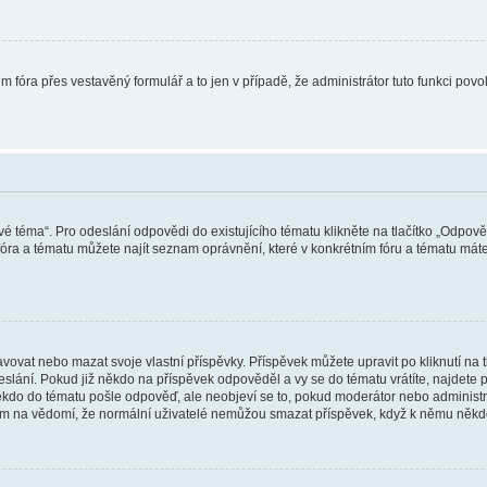
m fóra přes vestavěný formulář a to jen v případě, že administrátor tuto funkci pov
vé téma“. Pro odeslání odpovědi do existujícího tématu klikněte na tlačítko „Odpově
ra a tématu můžete najít seznam oprávnění, které v konkrétním fóru a tématu máte.
vat nebo mazat svoje vlastní příspěvky. Příspěvek můžete upravit po kliknutí na tla
ání. Pokud již někdo na příspěvek odpověděl a vy se do tématu vrátíte, najdete pod
ěkdo do tématu pošle odpověď, ale neobjeví se to, pokud moderátor nebo administr
osím na vědomí, že normální uživatelé nemůžou smazat příspěvek, když k němu něk