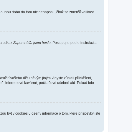
louhou dobu do fóra nic nenapsali, čímž se zmenší velikost
 na odkaz
Zapomněl/a jsem heslo
. Postupujte podle instrukcí a
eužití vašeho účtu někým jiným. Abyste zůstali přihlášeni,
vně, internetové kavárně, počítačové učebně atd. Pokud toto
ou být v cookies uloženy informace o tom, které příspěvky jste