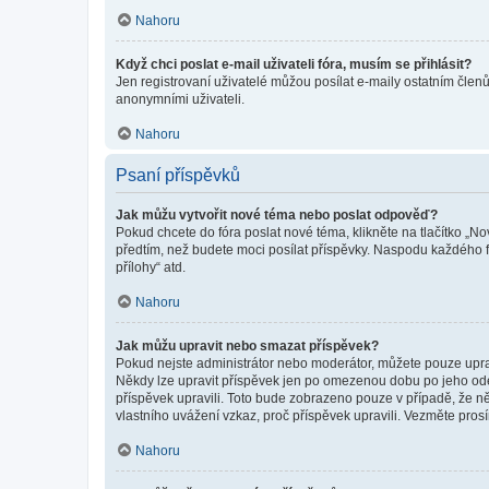
Nahoru
Když chci poslat e-mail uživateli fóra, musím se přihlásit?
Jen registrovaní uživatelé můžou posílat e-maily ostatním členů
anonymními uživateli.
Nahoru
Psaní příspěvků
Jak můžu vytvořit nové téma nebo poslat odpověď?
Pokud chcete do fóra poslat nové téma, klikněte na tlačítko „No
předtím, než budete moci posílat příspěvky. Naspodu každého fó
přílohy“ atd.
Nahoru
Jak můžu upravit nebo smazat příspěvek?
Pokud nejste administrátor nebo moderátor, můžete pouze upravo
Někdy lze upravit příspěvek jen po omezenou dobu po jeho odesl
příspěvek upravili. Toto bude zobrazeno pouze v případě, že n
vlastního uvážení vzkaz, proč příspěvek upravili. Vezměte pr
Nahoru