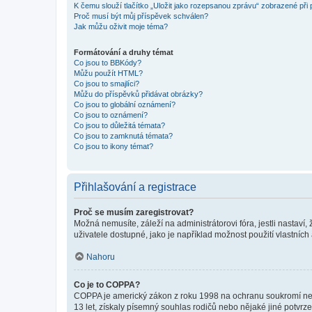
K čemu slouží tlačítko „Uložit jako rozepsanou zprávu“ zobrazené při
Proč musí být můj příspěvek schválen?
Jak můžu oživit moje téma?
Formátování a druhy témat
Co jsou to BBKódy?
Můžu použít HTML?
Co jsou to smajlíci?
Můžu do příspěvků přidávat obrázky?
Co jsou to globální oznámení?
Co jsou to oznámení?
Co jsou to důležitá témata?
Co jsou to zamknutá témata?
Co jsou to ikony témat?
Přihlašování a registrace
Proč se musím zaregistrovat?
Možná nemusíte, záleží na administrátorovi fóra, jestli nastaví,
uživatele dostupné, jako je například možnost použití vlastních
Nahoru
Co je to COPPA?
COPPA je americký zákon z roku 1998 na ochranu soukromí nezl
13 let, získaly písemný souhlas rodičů nebo nějaké jiné potvrze