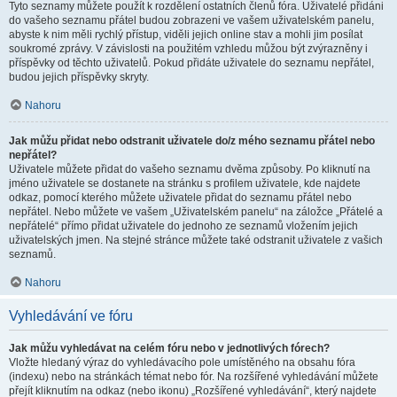
Tyto seznamy můžete použít k rozdělení ostatních členů fóra. Uživatelé přidáni
do vašeho seznamu přátel budou zobrazeni ve vašem uživatelském panelu,
abyste k nim měli rychlý přístup, viděli jejich online stav a mohli jim posílat
soukromé zprávy. V závislosti na použitém vzhledu můžou být zvýrazněny i
příspěvky od těchto uživatelů. Pokud přidáte uživatele do seznamu nepřátel,
budou jejich příspěvky skryty.
Nahoru
Jak můžu přidat nebo odstranit uživatele do/z mého seznamu přátel nebo
nepřátel?
Uživatele můžete přidat do vašeho seznamu dvěma způsoby. Po kliknutí na
jméno uživatele se dostanete na stránku s profilem uživatele, kde najdete
odkaz, pomocí kterého můžete uživatele přidat do seznamu přátel nebo
nepřátel. Nebo můžete ve vašem „Uživatelském panelu“ na záložce „Přátelé a
nepřátelé“ přímo přidat uživatele do jednoho ze seznamů vložením jejich
uživatelských jmen. Na stejné stránce můžete také odstranit uživatele z vašich
seznamů.
Nahoru
Vyhledávání ve fóru
Jak můžu vyhledávat na celém fóru nebo v jednotlivých fórech?
Vložte hledaný výraz do vyhledávacího pole umístěného na obsahu fóra
(indexu) nebo na stránkách témat nebo fór. Na rozšířené vyhledávání můžete
přejít kliknutím na odkaz (nebo ikonu) „Rozšířené vyhledávání“, který najdete