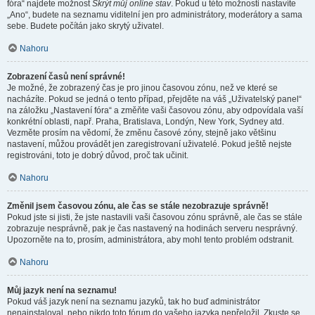
fóra“ najdete možnost
Skrýt můj online stav
. Pokud u této možnosti nastavíte
„Ano“, budete na seznamu viditelní jen pro administrátory, moderátory a sama
sebe. Budete počítán jako skrytý uživatel.
Nahoru
Zobrazení časů není správné!
Je možné, že zobrazený čas je pro jinou časovou zónu, než ve které se
nacházíte. Pokud se jedná o tento případ, přejděte na váš „Uživatelský panel“
na záložku „Nastavení fóra“ a změňte vaši časovou zónu, aby odpovídala vaší
konkrétní oblasti, např. Praha, Bratislava, Londýn, New York, Sydney atd.
Vezměte prosím na vědomí, že změnu časové zóny, stejně jako většinu
nastavení, můžou provádět jen zaregistrovaní uživatelé. Pokud ještě nejste
registrováni, toto je dobrý důvod, proč tak učinit.
Nahoru
Změnil jsem časovou zónu, ale čas se stále nezobrazuje správně!
Pokud jste si jisti, že jste nastavili vaši časovou zónu správně, ale čas se stále
zobrazuje nesprávně, pak je čas nastavený na hodinách serveru nesprávný.
Upozorněte na to, prosím, administrátora, aby mohl tento problém odstranit.
Nahoru
Můj jazyk není na seznamu!
Pokud váš jazyk není na seznamu jazyků, tak ho buď administrátor
nenainstaloval, nebo nikdo toto fórum do vašeho jazyka nepřeložil. Zkuste se