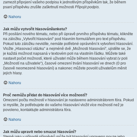
zamezit připojení vašeho podpisu k jednotlivým příspěvkům tak, že během
psaní příspěvku zrušíte zaškrtnutí možnosti
Připojit podpis
.
Nahoru
Jak můžu vytvořit hlasování/anketu?
Při posílání nového tématu, nebo při úpravě prvního příspěvku tématu, klikněte
na záložku „Vytvořit hlasování“ pod hlavním formulářem pro text příspěvku.
Pokud tuto záložku nevidíte, nemáte potřebné oprávnění k vytvoření hlasování.
Vložte „Hlasovací otázku“ a nejméně dvě „Možnosti hlasování“, ujistěte se, že
je každá možnost napsaná v textovém poli na vlastním řádku. Můžete také
nastavit počet možností, které uživatel může během hlasování vybrat (v poli
„Možností na uživatele“), časové omezení trvání hlasování ve dnech (0 pro
časově neomezené hlasování) a nakonec můžete povolit uživatelům měnit
jejich hlasy.
Nahoru
Proč nemůžu přidat do hlasování více možností?
Omezení počtu možností v hlasování je nastaveno administrátorem fóra. Pokud
si myslíte, že potřebujete do vašeho hlasování vložit více možností než je
povoleno, kontaktujte administrátora fóra.
Nahoru
Jak můžu upravit nebo smazat hlasování?
Stejně jako v případě příspěvků může být hlasování upraveno pouze jeho