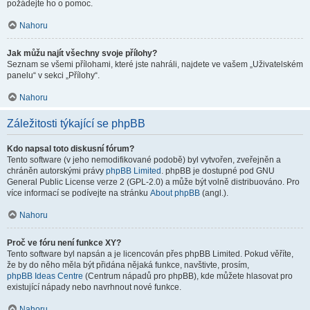
požádejte ho o pomoc.
Nahoru
Jak můžu najít všechny svoje přílohy?
Seznam se všemi přílohami, které jste nahráli, najdete ve vašem „Uživatelském
panelu“ v sekci „Přílohy“.
Nahoru
Záležitosti týkající se phpBB
Kdo napsal toto diskusní fórum?
Tento software (v jeho nemodifikované podobě) byl vytvořen, zveřejněn a
chráněn autorskými právy
phpBB Limited
. phpBB je dostupné pod GNU
General Public License verze 2 (GPL-2.0) a může být volně distribuováno. Pro
více informací se podívejte na stránku
About phpBB
(angl.).
Nahoru
Proč ve fóru není funkce XY?
Tento software byl napsán a je licencován přes phpBB Limited. Pokud věříte,
že by do něho měla být přidána nějaká funkce, navštivte, prosím,
phpBB Ideas Centre
(Centrum nápadů pro phpBB), kde můžete hlasovat pro
existující nápady nebo navrhnout nové funkce.
Nahoru