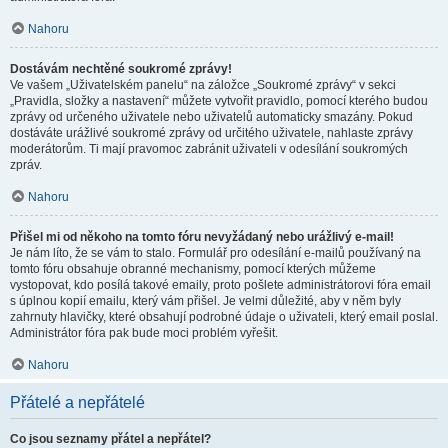
Nahoru
Dostávám nechtěné soukromé zprávy!
Ve vašem „Uživatelském panelu“ na záložce „Soukromé zprávy“ v sekci
„Pravidla, složky a nastavení“ můžete vytvořit pravidlo, pomocí kterého budou
zprávy od určeného uživatele nebo uživatelů automaticky smazány. Pokud
dostáváte urážlivé soukromé zprávy od určitého uživatele, nahlaste zprávy
moderátorům. Ti mají pravomoc zabránit uživateli v odesílání soukromých
zpráv.
Nahoru
Přišel mi od někoho na tomto fóru nevyžádaný nebo urážlivý e-mail!
Je nám líto, že se vám to stalo. Formulář pro odesílání e-mailů používaný na
tomto fóru obsahuje obranné mechanismy, pomocí kterých můžeme
vystopovat, kdo posílá takové emaily, proto pošlete administrátorovi fóra email
s úplnou kopií emailu, který vám přišel. Je velmi důležité, aby v něm byly
zahrnuty hlavičky, které obsahují podrobné údaje o uživateli, který email poslal.
Administrátor fóra pak bude moci problém vyřešit.
Nahoru
Přátelé a nepřátelé
Co jsou seznamy přátel a nepřátel?