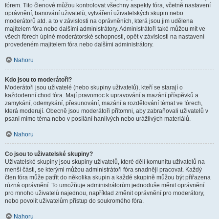
fórem. Tito členové můžou kontrolovat všechny aspekty fóra, včetně nastavení
oprávnění, banování uživatelů, vytváření uživatelských skupin nebo
moderátorů atd. a to v závislosti na oprávněních, která jsou jim udělena
majitelem fóra nebo dalšími administrátory. Administrátoři také můžou mít ve
všech fórech úplné moderátorské schopnosti, opět v závislosti na nastavení
provedeném majitelem fóra nebo dalšími administrátory.
Nahoru
Kdo jsou to moderátoři?
Moderátoři jsou uživatelé (nebo skupiny uživatelů), kteří se starají o
každodenní chod fóra. Mají pravomoc k upravování a mazání příspěvků a
zamykání, odemykání, přesunování, mazání a rozdělování témat ve fórech,
která moderují. Obecně jsou moderátoři přítomni, aby zabraňovali uživatelů v
psaní mimo téma nebo v posílání hanlivých nebo urážlivých materiálů.
Nahoru
Co jsou to uživatelské skupiny?
Uživatelské skupiny jsou skupiny uživatelů, které dělí komunitu uživatelů na
menší části, se kterými můžou administrátoři fóra snadněji pracovat. Každý
člen fóra může patřit do několika skupin a každé skupině můžou být přiřazena
různá oprávnění. To umožňuje administrátorům jednoduše měnit oprávnění
pro mnoho uživatelů najednou, například změnit oprávnění pro moderátory,
nebo povolit uživatelům přístup do soukromého fóra.
Nahoru