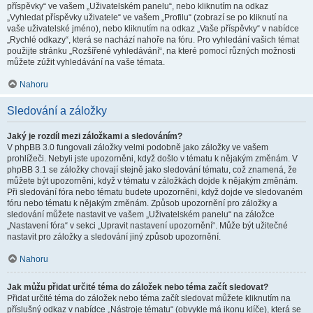
příspěvky“ ve vašem „Uživatelském panelu“, nebo kliknutím na odkaz
„Vyhledat příspěvky uživatele“ ve vašem „Profilu“ (zobrazí se po kliknutí na
vaše uživatelské jméno), nebo kliknutím na odkaz „Vaše příspěvky“ v nabídce
„Rychlé odkazy“, která se nachází nahoře na fóru. Pro vyhledání vašich témat
použijte stránku „Rozšířené vyhledávání“, na které pomocí různých možnosti
můžete zúžit vyhledávání na vaše témata.
Nahoru
Sledování a záložky
Jaký je rozdíl mezi záložkami a sledováním?
V phpBB 3.0 fungovali záložky velmi podobně jako záložky ve vašem
prohlížeči. Nebyli jste upozorněni, když došlo v tématu k nějakým změnám. V
phpBB 3.1 se záložky chovají stejně jako sledování tématu, což znamená, že
můžete být upozorněni, když v tématu v záložkách dojde k nějakým změnám.
Při sledování fóra nebo tématu budete upozorněni, když dojde ve sledovaném
fóru nebo tématu k nějakým změnám. Způsob upozornění pro záložky a
sledování můžete nastavit ve vašem „Uživatelském panelu“ na záložce
„Nastavení fóra“ v sekci „Upravit nastavení upozornění“. Může být užitečné
nastavit pro záložky a sledování jiný způsob upozornění.
Nahoru
Jak můžu přidat určité téma do záložek nebo téma začít sledovat?
Přidat určité téma do záložek nebo téma začít sledovat můžete kliknutím na
příslušný odkaz v nabídce „Nástroje tématu“ (obvykle má ikonu klíče), která se