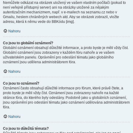
Nemůžete odkázat na obrázek uložený ve vašem vlastním počítači (pokud to
není veřejně přístupný server) ani na obrázky uložené za nějakým
autentizačním mechanizmem, např. v e-mailech na seznamu.cz nebo v
Gmailu, heslem chráněných webech atd. Aby se obrázek zobrazil, vložte
adresu, která k němu vede do BBKódu [img].
Nahoru
Co jsou to globální oznámení?
Globální oznámení obsahují důležité informace, a proto byste je měli vždy číst.
Globální oznámení jsou zobrazeny v každém fóru nahoře a ve vašem
uživatelském panelu. Oprávnění pro odeslání tématu jako globálního
oznámení jsou udělena administrátorem fóra.
Nahoru
Co jsou to oznámení?
Oznámení často obsahují důležité informace pro fórum, které právě čtete, a
proto byste je měli vždy číst. Oznámení jsou zobrazeny nahoře na každé
stránce fóra, do kterého byly odeslány. Podobně jako u globálních oznámení,
jsou oprávnění pro odeslání tématu jako oznámení udělována administrátorem
fóra.
Nahoru
Co jsou to důležitá témata?