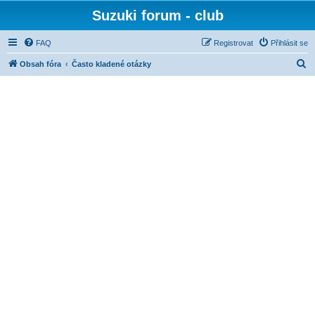
Suzuki forum - club
FAQ
Registrovat
Přihlásit se
H
Obsah fóra
Často kladené otázky
l
e
d
a
t