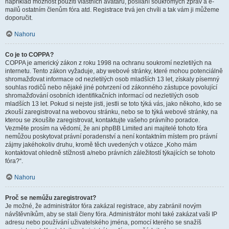
například možnost použití vlastních avatarů, posílání soukromých zpráv a e-
mailů ostatním členům fóra atd. Registrace trvá jen chvíli a tak vám ji můžeme
doporučit.
Nahoru
Co je to COPPA?
COPPA je americký zákon z roku 1998 na ochranu soukromí nezletilých na
internetu. Tento zákon vyžaduje, aby webové stránky, které mohou potenciálně
shromažďovat informace od nezletilých osob mladších 13 let, získaly písemný
souhlas rodičů nebo nějaké jiné potvrzení od zákonného zástupce povolující
shromažďování osobních identifikačních informací od nezletilých osob
mladších 13 let. Pokud si nejste jisti, jestli se toto týká vás, jako někoho, kdo se
zkouší zaregistrovat na webovou stránku, nebo se to týká webové stránky, na
kterou se zkoušíte zaregistrovat, kontaktujte vašeho právního poradce.
Vezměte prosím na vědomí, že ani phpBB Limited ani majitelé tohoto fóra
nemůžou poskytovat právní poradenství a není kontaktním místem pro právní
zájmy jakéhokoliv druhu, kromě těch uvedených v otázce „Koho mám
kontaktovat ohledně stížnosti a/nebo právních záležitostí týkajících se tohoto
fóra?“.
Nahoru
Proč se nemůžu zaregistrovat?
Je možné, že administrátor fóra zakázal registrace, aby zabránil novým
návštěvníkům, aby se stali členy fóra. Administrátor mohl také zakázat vaši IP
adresu nebo používání uživatelského jména, pomocí kterého se snažíš