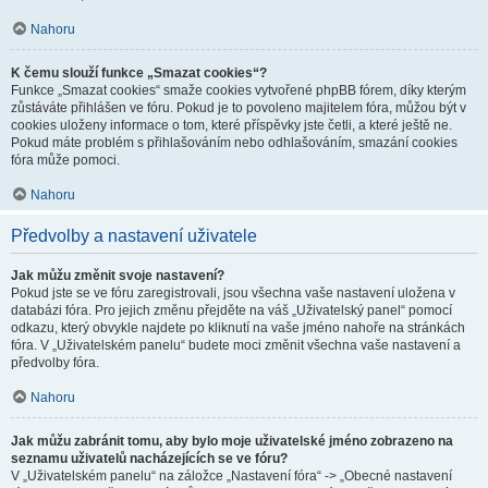
Nahoru
K čemu slouží funkce „Smazat cookies“?
Funkce „Smazat cookies“ smaže cookies vytvořené phpBB fórem, díky kterým
zůstáváte přihlášen ve fóru. Pokud je to povoleno majitelem fóra, můžou být v
cookies uloženy informace o tom, které příspěvky jste četli, a které ještě ne.
Pokud máte problém s přihlašováním nebo odhlašováním, smazání cookies
fóra může pomoci.
Nahoru
Předvolby a nastavení uživatele
Jak můžu změnit svoje nastavení?
Pokud jste se ve fóru zaregistrovali, jsou všechna vaše nastavení uložena v
databázi fóra. Pro jejich změnu přejděte na váš „Uživatelský panel“ pomocí
odkazu, který obvykle najdete po kliknutí na vaše jméno nahoře na stránkách
fóra. V „Uživatelském panelu“ budete moci změnit všechna vaše nastavení a
předvolby fóra.
Nahoru
Jak můžu zabránit tomu, aby bylo moje uživatelské jméno zobrazeno na
seznamu uživatelů nacházejících se ve fóru?
V „Uživatelském panelu“ na záložce „Nastavení fóra“ -> „Obecné nastavení