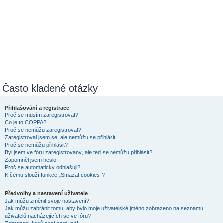
Často kladené otázky
Přihlašování a registrace
Proč se musím zaregistrovat?
Co je to COPPA?
Proč se nemůžu zaregistrovat?
Zaregistroval jsem se, ale nemůžu se přihlásit!
Proč se nemůžu přihlásit?
Byl jsem ve fóru zaregistrovaný, ale teď se nemůžu přihlásit?!
Zapomněl jsem heslo!
Proč se automaticky odhlašuji?
K čemu slouží funkce „Smazat cookies“?
Předvolby a nastavení uživatele
Jak můžu změnit svoje nastavení?
Jak můžu zabránit tomu, aby bylo moje uživatelské jméno zobrazeno na seznamu
uživatelů nacházejících se ve fóru?