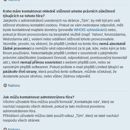
Koho mám kontaktovat ohledně stížnosti a/nebo právních záležitostí
týkajících se tohoto fóra?
Jakýkoliv z administrátorů uvedených na stránce „Tým“, by měl být pro vaši
stížnost vhodnou kontaktní osobou. Pokud se vám nedostane odpovědi, měli
byste kontaktovat majitele domény (proveďte
WHOIS vyhledávání
) nebo,
pokud je fórum provozováno na bezplatné službě (např. Yahoo!, forumzdarma,
Webzdarma atd.), vedení nebo oddělení stížností tohoto provozovatele.
Vezměte, prosím, na vědomí, že phpBB Limited na tomto fóru
nemá absolutně
žádné pravomoci
a nemůže nést odpovědnost za to jak, kde, nebo kým je toto
fórum používáno. Nekontaktujte phpBB Limited v souvislosti s jakýmikoliv
právními záležitostmi (zastavení činnosti, odpovědnost, pomlouvačný komentář
atd.), které
nemají přímou souvislost
s webem phpBB.com, nebo se
samotným phpBB softwarem. Pokud pošlete e-mail phpBB Limited týkající se
jakákoliv třetí strany
, která používá tento software, můžete očekávat, že
dostanete pouze strohou, nebo vůbec žádnou odpověď.
Nahoru
Jak můžu kontaktovat administrátora fóra?
Všichni uživatelé fóra můžou použít formulář „Kontaktujte nás“, který se
nachází naspodu všech stránek, pokud je tato možnost povolena
administrátorem fóra.
Přihlášení uživatelé můžou také použít odkaz „Tým“, který se také nachází
naspodu všech stránek.
Nahoru