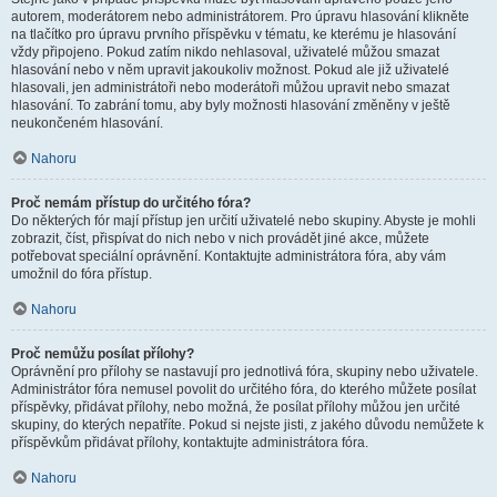
autorem, moderátorem nebo administrátorem. Pro úpravu hlasování klikněte
na tlačítko pro úpravu prvního příspěvku v tématu, ke kterému je hlasování
vždy připojeno. Pokud zatím nikdo nehlasoval, uživatelé můžou smazat
hlasování nebo v něm upravit jakoukoliv možnost. Pokud ale již uživatelé
hlasovali, jen administrátoři nebo moderátoři můžou upravit nebo smazat
hlasování. To zabrání tomu, aby byly možnosti hlasování změněny v ještě
neukončeném hlasování.
Nahoru
Proč nemám přístup do určitého fóra?
Do některých fór mají přístup jen určití uživatelé nebo skupiny. Abyste je mohli
zobrazit, číst, přispívat do nich nebo v nich provádět jiné akce, můžete
potřebovat speciální oprávnění. Kontaktujte administrátora fóra, aby vám
umožnil do fóra přístup.
Nahoru
Proč nemůžu posílat přílohy?
Oprávnění pro přílohy se nastavují pro jednotlivá fóra, skupiny nebo uživatele.
Administrátor fóra nemusel povolit do určitého fóra, do kterého můžete posílat
příspěvky, přidávat přílohy, nebo možná, že posílat přílohy můžou jen určité
skupiny, do kterých nepatříte. Pokud si nejste jisti, z jakého důvodu nemůžete k
příspěvkům přidávat přílohy, kontaktujte administrátora fóra.
Nahoru