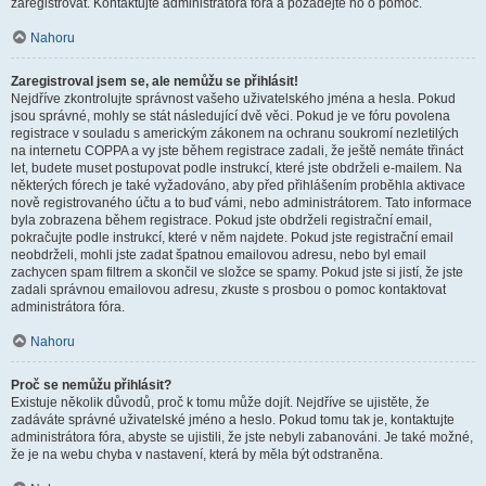
zaregistrovat. Kontaktujte administrátora fóra a požádejte ho o pomoc.
Nahoru
Zaregistroval jsem se, ale nemůžu se přihlásit!
Nejdříve zkontrolujte správnost vašeho uživatelského jména a hesla. Pokud
jsou správné, mohly se stát následující dvě věci. Pokud je ve fóru povolena
registrace v souladu s americkým zákonem na ochranu soukromí nezletilých
na internetu COPPA a vy jste během registrace zadali, že ještě nemáte třináct
let, budete muset postupovat podle instrukcí, které jste obdrželi e-mailem. Na
některých fórech je také vyžadováno, aby před přihlášením proběhla aktivace
nově registrovaného účtu a to buď vámi, nebo administrátorem. Tato informace
byla zobrazena během registrace. Pokud jste obdrželi registrační email,
pokračujte podle instrukcí, které v něm najdete. Pokud jste registrační email
neobdrželi, mohli jste zadat špatnou emailovou adresu, nebo byl email
zachycen spam filtrem a skončil ve složce se spamy. Pokud jste si jistí, že jste
zadali správnou emailovou adresu, zkuste s prosbou o pomoc kontaktovat
administrátora fóra.
Nahoru
Proč se nemůžu přihlásit?
Existuje několik důvodů, proč k tomu může dojít. Nejdříve se ujistěte, že
zadáváte správné uživatelské jméno a heslo. Pokud tomu tak je, kontaktujte
administrátora fóra, abyste se ujistili, že jste nebyli zabanováni. Je také možné,
že je na webu chyba v nastavení, která by měla být odstraněna.