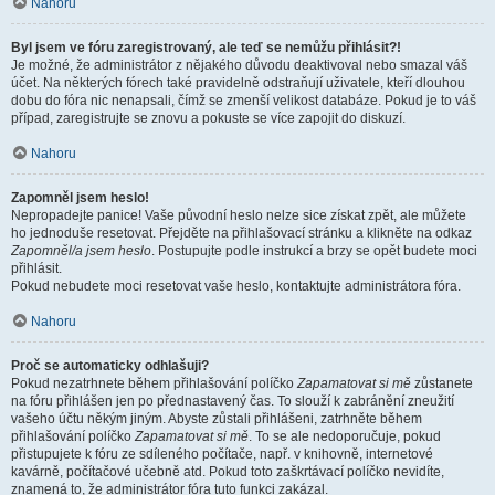
Nahoru
Byl jsem ve fóru zaregistrovaný, ale teď se nemůžu přihlásit?!
Je možné, že administrátor z nějakého důvodu deaktivoval nebo smazal váš
účet. Na některých fórech také pravidelně odstraňují uživatele, kteří dlouhou
dobu do fóra nic nenapsali, čímž se zmenší velikost databáze. Pokud je to váš
případ, zaregistrujte se znovu a pokuste se více zapojit do diskuzí.
Nahoru
Zapomněl jsem heslo!
Nepropadejte panice! Vaše původní heslo nelze sice získat zpět, ale můžete
ho jednoduše resetovat. Přejděte na přihlašovací stránku a klikněte na odkaz
Zapomněl/a jsem heslo
. Postupujte podle instrukcí a brzy se opět budete moci
přihlásit.
Pokud nebudete moci resetovat vaše heslo, kontaktujte administrátora fóra.
Nahoru
Proč se automaticky odhlašuji?
Pokud nezatrhnete během přihlašování políčko
Zapamatovat si mě
zůstanete
na fóru přihlášen jen po přednastavený čas. To slouží k zabránění zneužití
vašeho účtu někým jiným. Abyste zůstali přihlášeni, zatrhněte během
přihlašování políčko
Zapamatovat si mě
. To se ale nedoporučuje, pokud
přistupujete k fóru ze sdíleného počítače, např. v knihovně, internetové
kavárně, počítačové učebně atd. Pokud toto zaškrtávací políčko nevidíte,
znamená to, že administrátor fóra tuto funkci zakázal.