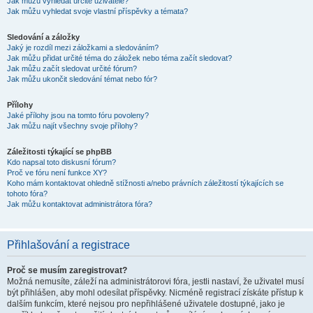
Jak můžu vyhledat určité uživatele?
Jak můžu vyhledat svoje vlastní příspěvky a témata?
Sledování a záložky
Jaký je rozdíl mezi záložkami a sledováním?
Jak můžu přidat určité téma do záložek nebo téma začít sledovat?
Jak můžu začít sledovat určité fórum?
Jak můžu ukončit sledování témat nebo fór?
Přílohy
Jaké přílohy jsou na tomto fóru povoleny?
Jak můžu najít všechny svoje přílohy?
Záležitosti týkající se phpBB
Kdo napsal toto diskusní fórum?
Proč ve fóru není funkce XY?
Koho mám kontaktovat ohledně stížnosti a/nebo právních záležitostí týkajících se
tohoto fóra?
Jak můžu kontaktovat administrátora fóra?
Přihlašování a registrace
Proč se musím zaregistrovat?
Možná nemusíte, záleží na administrátorovi fóra, jestli nastaví, že uživatel musí
být přihlášen, aby mohl odesílat příspěvky. Nicméně registrací získáte přístup k
dalším funkcím, které nejsou pro nepřihlášené uživatele dostupné, jako je