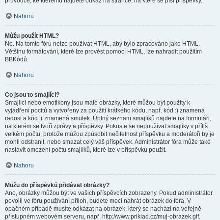
průvodce, ke kterému najdete odkaz na stránce, na které se píší příspěvky.
Nahoru
Můžu použít HTML?
Ne. Na tomto fóru nelze používat HTML, aby bylo zpracováno jako HTML.
Většinu formátování, které lze provést pomocí HTML, lze nahradit použitím
BBKódů.
Nahoru
Co jsou to smajlíci?
Smajlíci nebo emotikony jsou malé obrázky, které můžou být použity k
vyjádření pocitů a vytvořeny za použití krátkého kódu, např. kód :) znamená
radost a kód :( znamená smutek. Úplný seznam smajlíků najdete na formuláři,
na kterém se tvoří zprávy a příspěvky. Pokuste se nepoužívat smajlíky v příliš
velkém počtu, protože můžou způsobit nečitelnost příspěvku a moderátoři by je
mohli odstranit, nebo smazat celý váš příspěvek. Administrátor fóra může také
nastavit omezení počtu smajlíků, které lze v příspěvku použít.
Nahoru
Můžu do příspěvků přidávat obrázky?
Ano, obrázky můžou být ve vašich příspěvcích zobrazeny. Pokud administrátor
povolil ve fóru používání příloh, budete moci nahrát obrázek do fóra. V
opačném případě musíte odkázat na obrázek, který se nachází na veřejně
přístupném webovém serveru, např. http://www.priklad.cz/muj-obrazek.gif.