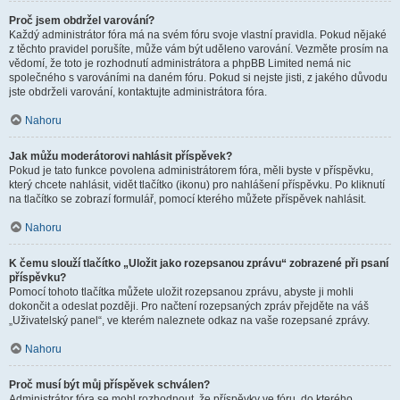
Proč jsem obdržel varování?
Každý administrátor fóra má na svém fóru svoje vlastní pravidla. Pokud nějaké
z těchto pravidel porušíte, může vám být uděleno varování. Vezměte prosím na
vědomí, že toto je rozhodnutí administrátora a phpBB Limited nemá nic
společného s varováními na daném fóru. Pokud si nejste jisti, z jakého důvodu
jste obdrželi varování, kontaktujte administrátora fóra.
Nahoru
Jak můžu moderátorovi nahlásit příspěvek?
Pokud je tato funkce povolena administrátorem fóra, měli byste v příspěvku,
který chcete nahlásit, vidět tlačítko (ikonu) pro nahlášení příspěvku. Po kliknutí
na tlačítko se zobrazí formulář, pomocí kterého můžete příspěvek nahlásit.
Nahoru
K čemu slouží tlačítko „Uložit jako rozepsanou zprávu“ zobrazené při psaní
příspěvku?
Pomocí tohoto tlačítka můžete uložit rozepsanou zprávu, abyste ji mohli
dokončit a odeslat později. Pro načtení rozepsaných zpráv přejděte na váš
„Uživatelský panel“, ve kterém naleznete odkaz na vaše rozepsané zprávy.
Nahoru
Proč musí být můj příspěvek schválen?
Administrátor fóra se mohl rozhodnout, že příspěvky ve fóru, do kterého