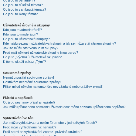
Co jsou to oznámení?
Co jsou to důležitá témata?
Co jsou to zamknutá témata?
Co jsou to ikony témat?
Uživatelské úrovně a skupiny
Kdo jsou to administrátoři?
Kdo jsou to moderátoři?
Co jsou to uživatelské skupiny?
Kde najdu seznam uživatelských skupin a jak se můžu stát členem skupiny?
Jak se můžu stát vedoucím skupiny?
Proč mají některé uživatelské skupiny jinou barvu?
Co je to „Výchozí uživatelská skupina“?
K čemu slouží odkaz „Tým“?
Soukromé zprávy
Nemůžu posílat soukromé zprávy!
Dostávám nechtěné soukromé zprávy!
Přišel mi od někoho na tomto fóru nevyžádaný nebo urážlivý e-mail!
Přátelé a nepřátelé
Co jsou seznamy přátel a nepřátel?
Jak můžu přidat nebo odstranit uživatele do/z mého seznamu přátel nebo nepřátel?
Vyhledávání ve fóru
Jak můžu vyhledávat na celém fóru nebo v jednotlivých fórech?
Proč moje vyhledávání nic nenašlo?
Proč se mi po vyhledávání zobrazí prázdná stránka!?