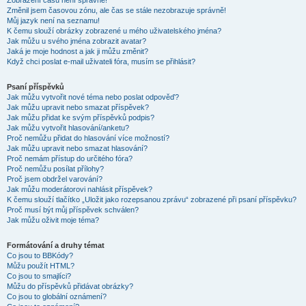
Zobrazení časů není správné!
Změnil jsem časovou zónu, ale čas se stále nezobrazuje správně!
Můj jazyk není na seznamu!
K čemu slouží obrázky zobrazené u mého uživatelského jména?
Jak můžu u svého jména zobrazit avatar?
Jaká je moje hodnost a jak ji můžu změnit?
Když chci poslat e-mail uživateli fóra, musím se přihlásit?
Psaní příspěvků
Jak můžu vytvořit nové téma nebo poslat odpověď?
Jak můžu upravit nebo smazat příspěvek?
Jak můžu přidat ke svým příspěvků podpis?
Jak můžu vytvořit hlasování/anketu?
Proč nemůžu přidat do hlasování více možností?
Jak můžu upravit nebo smazat hlasování?
Proč nemám přístup do určitého fóra?
Proč nemůžu posílat přílohy?
Proč jsem obdržel varování?
Jak můžu moderátorovi nahlásit příspěvek?
K čemu slouží tlačítko „Uložit jako rozepsanou zprávu“ zobrazené při psaní příspěvku?
Proč musí být můj příspěvek schválen?
Jak můžu oživit moje téma?
Formátování a druhy témat
Co jsou to BBKódy?
Můžu použít HTML?
Co jsou to smajlíci?
Můžu do příspěvků přidávat obrázky?
Co jsou to globální oznámení?