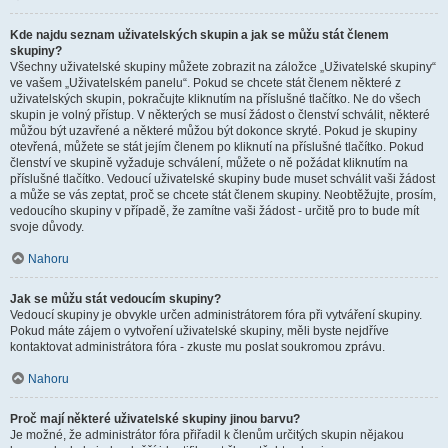
Kde najdu seznam uživatelských skupin a jak se můžu stát členem
skupiny?
Všechny uživatelské skupiny můžete zobrazit na záložce „Uživatelské skupiny“
ve vašem „Uživatelském panelu“. Pokud se chcete stát členem některé z
uživatelských skupin, pokračujte kliknutím na příslušné tlačítko. Ne do všech
skupin je volný přístup. V některých se musí žádost o členství schválit, některé
můžou být uzavřené a některé můžou být dokonce skryté. Pokud je skupiny
otevřená, můžete se stát jejím členem po kliknutí na příslušné tlačítko. Pokud
členství ve skupině vyžaduje schválení, můžete o ně požádat kliknutím na
příslušné tlačítko. Vedoucí uživatelské skupiny bude muset schválit vaši žádost
a může se vás zeptat, proč se chcete stát členem skupiny. Neobtěžujte, prosím,
vedoucího skupiny v případě, že zamítne vaši žádost - určitě pro to bude mít
svoje důvody.
Nahoru
Jak se můžu stát vedoucím skupiny?
Vedoucí skupiny je obvykle určen administrátorem fóra při vytváření skupiny.
Pokud máte zájem o vytvoření uživatelské skupiny, měli byste nejdříve
kontaktovat administrátora fóra - zkuste mu poslat soukromou zprávu.
Nahoru
Proč mají některé uživatelské skupiny jinou barvu?
Je možné, že administrátor fóra přiřadil k členům určitých skupin nějakou