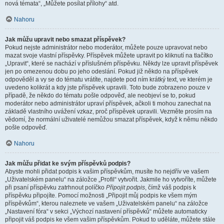
nová témata“, „Můžete posílat přílohy“ atd.
Nahoru
Jak můžu upravit nebo smazat příspěvek?
Pokud nejste administrátor nebo moderátor, můžete pouze upravovat nebo
mazat svoje vlastní příspěvky. Příspěvek můžete upravit po kliknutí na tlačítko
„Upravit“, které se nachází v příslušném příspěvku. Někdy lze upravit příspěvek
jen po omezenou dobu po jeho odeslání. Pokud již někdo na příspěvek
odpověděl a vy se do tématu vrátíte, najdete pod ním krátký text, ve kterém je
uvedeno kolikrát a kdy jste příspěvek upravili. Toto bude zobrazeno pouze v
případě, že někdo do tématu pošle odpověď, ale neobjeví se to, pokud
moderátor nebo administrátor upraví příspěvek, ačkoli ti mohou zanechat na
základě vlastního uvážení vzkaz, proč příspěvek upravili. Vezměte prosím na
vědomí, že normální uživatelé nemůžou smazat příspěvek, když k němu někdo
pošle odpověď.
Nahoru
Jak můžu přidat ke svým příspěvků podpis?
Abyste mohli přidat podpis k vašim příspěvkům, musíte ho nejdřív ve vašem
„Uživatelském panelu“ na záložce „Profil“ vytvořit. Jakmile ho vytvoříte, můžete
při psaní příspěvku zatrhnout políčko
Připojit podpis
, čímž váš podpis k
příspěvku připojíte. Pomocí možnosti „Připojit můj podpis ke všem mým
příspěvkům“, kterou naleznete ve vašem „Uživatelském panelu“ na záložce
„Nastavení fóra“ v sekci „Výchozí nastavení příspěvků“ můžete automaticky
připojit váš podpis ke všem vašim příspěvkům. Pokud to uděláte, můžete stále