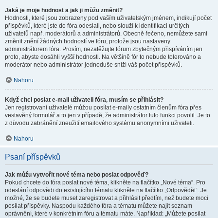
Jaká je moje hodnost a jak ji můžu změnit?
Hodnosti, které jsou zobrazeny pod vaším uživatelským jménem, indikují počet
příspěvků, které jste do fóra odeslali, nebo slouží k identifikaci určitých
uživatelů např. moderátorů a administrátorů. Obecně řečeno, nemůžete sami
změnit znění žádných hodností ve fóru, protože jsou nastaveny
administrátorem fóra. Prosím, nezatěžujte fórum zbytečným přispíváním jen
proto, abyste dosáhli vyšší hodnosti. Na většině fór to nebude tolerováno a
moderátor nebo administrátor jednoduše sníží váš počet příspěvků.
Nahoru
Když chci poslat e-mail uživateli fóra, musím se přihlásit?
Jen registrovaní uživatelé můžou posílat e-maily ostatním členům fóra přes
vestavěný formulář a to jen v případě, že administrátor tuto funkci povolil. Je to
z důvodu zabránění zneužití emailového systému anonymními uživateli.
Nahoru
Psaní příspěvků
Jak můžu vytvořit nové téma nebo poslat odpověď?
Pokud chcete do fóra poslat nové téma, klikněte na tlačítko „Nové téma“. Pro
odeslání odpovědi do existujícího tématu klikněte na tlačítko „Odpovědět“. Je
možné, že se budete muset zaregistrovat a přihlásit předtím, než budete moci
posílat příspěvky. Naspodu každého fóra a tématu můžete najít seznam
oprávnění, které v konkrétním fóru a tématu máte. Například: „Můžete posílat