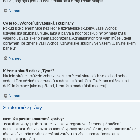
barvu, aby bylo jednodušší identifikovat členy těchto skupin.
Nahoru
Co je to „Výchozí uživatelská skupina“?
Pokud jste členem více než jedné uživatelské skupiny, vaše výchozí
uživatelská skupina určuje, jaká a barva a hodnost skupiny by měla být u
vašeho uživatelského jména zobrazena. Administrátor fóra vám může udělit
oprávnění ke změně vaší výchozí uživatelské skupiny ve vašem „Uživatelském
panelu“.
Nahoru
K čemu slouží odkaz „Tým“?
Na této stránce můžete zobrazit seznam členů starajících se o chod nebo
vedení fóra včetně moderátorů a administrátorů fóra. Také tam můžete najít
další informace jako například, která fóra moderátoři moderují.
Nahoru
Soukromé zprávy
Nemůžu posílat soukromé zprávy!
Jsou tři důvody, proč to tak je. Nejste zaregistrovaní a/nebo přihlášení,
administrátor fóra zakázal soukromé zprávy pro celé fórum, nebo administrátor
fóra zakázal přímo vám odesílání zpráv. Pro více informací kontaktujte
administrátora fóra.