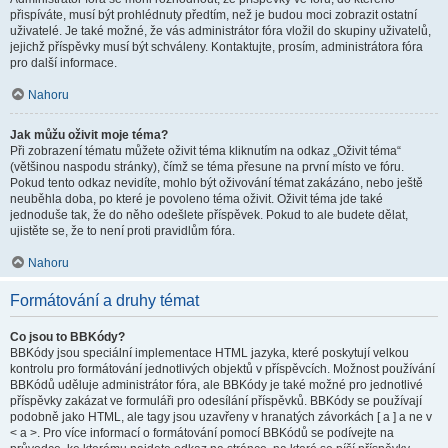
přispíváte, musí být prohlédnuty předtím, než je budou moci zobrazit ostatní
uživatelé. Je také možné, že vás administrátor fóra vložil do skupiny uživatelů,
jejichž příspěvky musí být schváleny. Kontaktujte, prosím, administrátora fóra
pro další informace.
Nahoru
Jak můžu oživit moje téma?
Při zobrazení tématu můžete oživit téma kliknutím na odkaz „Oživit téma“
(většinou naspodu stránky), čímž se téma přesune na první místo ve fóru.
Pokud tento odkaz nevidíte, mohlo být oživování témat zakázáno, nebo ještě
neuběhla doba, po které je povoleno téma oživit. Oživit téma jde také
jednoduše tak, že do něho odešlete příspěvek. Pokud to ale budete dělat,
ujistěte se, že to není proti pravidlům fóra.
Nahoru
Formátování a druhy témat
Co jsou to BBKódy?
BBKódy jsou speciální implementace HTML jazyka, které poskytují velkou
kontrolu pro formátování jednotlivých objektů v příspěvcích. Možnost používání
BBKódů uděluje administrátor fóra, ale BBKódy je také možné pro jednotlivé
příspěvky zakázat ve formuláři pro odesílání příspěvků. BBKódy se používají
podobně jako HTML, ale tagy jsou uzavřeny v hranatých závorkách [ a ] a ne v
< a >. Pro více informací o formátování pomocí BBKódů se podívejte na