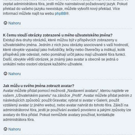
zeptat administrátora fóra, jestli může nainstalovat požadovaný jazyk. Pokud
překlad do vašeho jazyku neexistuje, můžete vytvořit nový překlad. Více
informací můžete najít na webu
phpBB
®.
Nahoru
K čemu slouží obrázky zobrazené u mého uživatelského jména?
Existují dva druhy obrázků, které můžou být v příspěvcích zobrazeny u
uživatelského jména. Jedním z nich jsou obrázky asociované s vaší hodností,
které obvykle vypadají jako hvězdičky, tečky nebo čtverečky a indikují, kolik
příspěvků jste odeslali, nebo pomáhají určit jakou mají uživatelé fóra funkci.
Další, obvykle větší obrázek, je známý jako avatar a obecně se jedná o
unikátní nebo osobní obrázek každého uživatele.
Nahoru
Jak můžu u svého jména zobrazit avatar?
Avatar můžete přidat pomocí možnosti „Nastavení avataru“, kterou najdete ve
vašem „Uživatelském panelu“ na záložce „Profil“. Avatar můžete přidat jedním z
následujících způsobů: použít Gravatar, vybrat si avatar v Galerii, použít
vzdálený avatar (z jiného webu), nebo avatar nahrát do tohoto fóra. Záleží na
administrátorovi fóra, jestli je používání avatarů povoleno a jakými způsoby lze
avatary do fóra přidat. Pokud nemůžete avatary používat, kontaktujte
administrátora fóra.
Nahoru