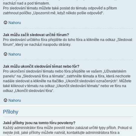
nachází nad a pod tématem.
Pro sledování tématu můžete také poslat do tématu odpověď a přitom
zatrhnout políčko „Upozornit mě, když někdo pošle odpověď“.
Nahoru
Jak můžu začít sledovat určité fórum?
Pro sledování určitého fóra přejděte do toho fóra a klikněte na odkaz „Sledovat
fórum“, který se nachází naspodu stránky.
Nahoru
Jak můžu ukončit sledování témat nebo fór?
Pro ukončení sledování tématu nebo fóra přejděte ve vašem „Uživatelském
panelu“ na „Sledovaná fóra a témata“, zatrhněte témata a fóra, která nechcete
nadále sledovat a klikněte na tlačítko „Ukončit sledování označených“. Můžete
také kliknout v tématu na odkaz „Ukončit sledování tématu“ nebo ve fóru na
odkaz „Ukončit sledování fóra“.
Nahoru
Přílohy
Jaké přílohy jsou na tomto fóru povoleny?
Každý administrátor fóra může povolit nebo zakázat určité typy příloh. Pokud si
nejste jisti, jaké přílohy můžete nahrát, kontaktujte administrátora fóra a