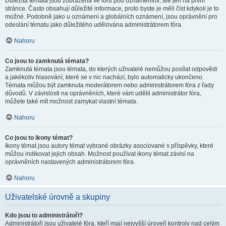
Důležitá témata jsou zobrazena ve fóru pod oznámeními, ale jen na první
stránce. Často obsahují důležité informace, proto byste je měli číst kdykoli je to
možné. Podobně jako u oznámení a globálních oznámení, jsou oprávnění pro
odeslání tématu jako důležitého udělována administrátorem fóra.
Nahoru
Co jsou to zamknutá témata?
Zamknutá témata jsou témata, do kterých uživatelé nemůžou posílat odpovědi
a jakékoliv hlasování, které se v nic nachází, bylo automaticky ukončeno.
Témata můžou být zamknuta moderátorem nebo administrátorem fóra z řady
důvodů. V závislosti na oprávněních, které vám udělil administrátor fóra,
můžete také mít možnost zamykat vlastní témata.
Nahoru
Co jsou to ikony témat?
Ikony témat jsou autory témat vybrané obrázky asociované s příspěvky, které
můžou indikovat jejich obsah. Možnost používat ikony témat závisí na
oprávněních nastavených administrátorem fóra.
Nahoru
Uživatelské úrovně a skupiny
Kdo jsou to administrátoři?
Administrátoři jsou uživatelé fóra, kteří mají nejvyšší úroveň kontroly nad celým