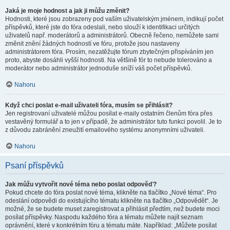
Jaká je moje hodnost a jak ji můžu změnit?
Hodnosti, které jsou zobrazeny pod vaším uživatelským jménem, indikují počet
příspěvků, které jste do fóra odeslali, nebo slouží k identifikaci určitých
uživatelů např. moderátorů a administrátorů. Obecně řečeno, nemůžete sami
změnit znění žádných hodností ve fóru, protože jsou nastaveny
administrátorem fóra. Prosím, nezatěžujte fórum zbytečným přispíváním jen
proto, abyste dosáhli vyšší hodnosti. Na většině fór to nebude tolerováno a
moderátor nebo administrátor jednoduše sníží váš počet příspěvků.
Nahoru
Když chci poslat e-mail uživateli fóra, musím se přihlásit?
Jen registrovaní uživatelé můžou posílat e-maily ostatním členům fóra přes
vestavěný formulář a to jen v případě, že administrátor tuto funkci povolil. Je to
z důvodu zabránění zneužití emailového systému anonymními uživateli.
Nahoru
Psaní příspěvků
Jak můžu vytvořit nové téma nebo poslat odpověď?
Pokud chcete do fóra poslat nové téma, klikněte na tlačítko „Nové téma“. Pro
odeslání odpovědi do existujícího tématu klikněte na tlačítko „Odpovědět“. Je
možné, že se budete muset zaregistrovat a přihlásit předtím, než budete moci
posílat příspěvky. Naspodu každého fóra a tématu můžete najít seznam
oprávnění, které v konkrétním fóru a tématu máte. Například: „Můžete posílat