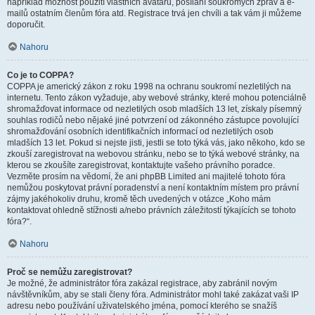
například možnost použití vlastních avatarů, posílání soukromých zpráv a e-
mailů ostatním členům fóra atd. Registrace trvá jen chvíli a tak vám ji můžeme
doporučit.
Nahoru
Co je to COPPA?
COPPA je americký zákon z roku 1998 na ochranu soukromí nezletilých na
internetu. Tento zákon vyžaduje, aby webové stránky, které mohou potenciálně
shromažďovat informace od nezletilých osob mladších 13 let, získaly písemný
souhlas rodičů nebo nějaké jiné potvrzení od zákonného zástupce povolující
shromažďování osobních identifikačních informací od nezletilých osob
mladších 13 let. Pokud si nejste jisti, jestli se toto týká vás, jako někoho, kdo se
zkouší zaregistrovat na webovou stránku, nebo se to týká webové stránky, na
kterou se zkoušíte zaregistrovat, kontaktujte vašeho právního poradce.
Vezměte prosím na vědomí, že ani phpBB Limited ani majitelé tohoto fóra
nemůžou poskytovat právní poradenství a není kontaktním místem pro právní
zájmy jakéhokoliv druhu, kromě těch uvedených v otázce „Koho mám
kontaktovat ohledně stížnosti a/nebo právních záležitostí týkajících se tohoto
fóra?“.
Nahoru
Proč se nemůžu zaregistrovat?
Je možné, že administrátor fóra zakázal registrace, aby zabránil novým
návštěvníkům, aby se stali členy fóra. Administrátor mohl také zakázat vaši IP
adresu nebo používání uživatelského jména, pomocí kterého se snažíš