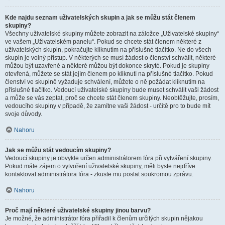
Kde najdu seznam uživatelských skupin a jak se můžu stát členem
skupiny?
Všechny uživatelské skupiny můžete zobrazit na záložce „Uživatelské skupiny“
ve vašem „Uživatelském panelu“. Pokud se chcete stát členem některé z
uživatelských skupin, pokračujte kliknutím na příslušné tlačítko. Ne do všech
skupin je volný přístup. V některých se musí žádost o členství schválit, některé
můžou být uzavřené a některé můžou být dokonce skryté. Pokud je skupiny
otevřená, můžete se stát jejím členem po kliknutí na příslušné tlačítko. Pokud
členství ve skupině vyžaduje schválení, můžete o ně požádat kliknutím na
příslušné tlačítko. Vedoucí uživatelské skupiny bude muset schválit vaši žádost
a může se vás zeptat, proč se chcete stát členem skupiny. Neobtěžujte, prosím,
vedoucího skupiny v případě, že zamítne vaši žádost - určitě pro to bude mít
svoje důvody.
Nahoru
Jak se můžu stát vedoucím skupiny?
Vedoucí skupiny je obvykle určen administrátorem fóra při vytváření skupiny.
Pokud máte zájem o vytvoření uživatelské skupiny, měli byste nejdříve
kontaktovat administrátora fóra - zkuste mu poslat soukromou zprávu.
Nahoru
Proč mají některé uživatelské skupiny jinou barvu?
Je možné, že administrátor fóra přiřadil k členům určitých skupin nějakou