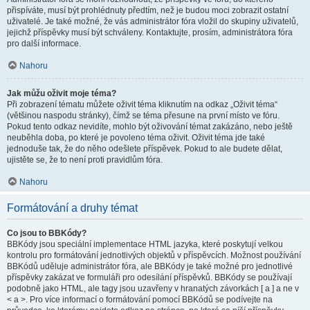
přispíváte, musí být prohlédnuty předtím, než je budou moci zobrazit ostatní
uživatelé. Je také možné, že vás administrátor fóra vložil do skupiny uživatelů,
jejichž příspěvky musí být schváleny. Kontaktujte, prosím, administrátora fóra
pro další informace.
Nahoru
Jak můžu oživit moje téma?
Při zobrazení tématu můžete oživit téma kliknutím na odkaz „Oživit téma“
(většinou naspodu stránky), čímž se téma přesune na první místo ve fóru.
Pokud tento odkaz nevidíte, mohlo být oživování témat zakázáno, nebo ještě
neuběhla doba, po které je povoleno téma oživit. Oživit téma jde také
jednoduše tak, že do něho odešlete příspěvek. Pokud to ale budete dělat,
ujistěte se, že to není proti pravidlům fóra.
Nahoru
Formátování a druhy témat
Co jsou to BBKódy?
BBKódy jsou speciální implementace HTML jazyka, které poskytují velkou
kontrolu pro formátování jednotlivých objektů v příspěvcích. Možnost používání
BBKódů uděluje administrátor fóra, ale BBKódy je také možné pro jednotlivé
příspěvky zakázat ve formuláři pro odesílání příspěvků. BBKódy se používají
podobně jako HTML, ale tagy jsou uzavřeny v hranatých závorkách [ a ] a ne v
< a >. Pro více informací o formátování pomocí BBKódů se podívejte na