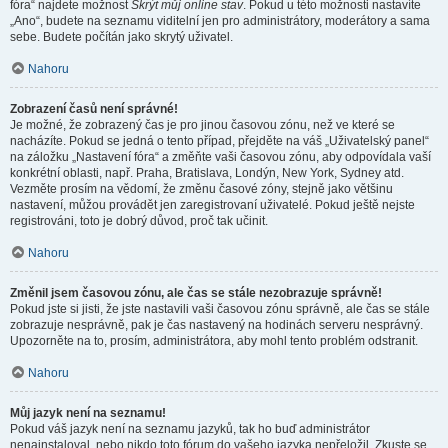
fóra“ najdete možnost
Skrýt můj online stav
. Pokud u této možnosti nastavíte
„Ano“, budete na seznamu viditelní jen pro administrátory, moderátory a sama
sebe. Budete počítán jako skrytý uživatel.
Nahoru
Zobrazení časů není správné!
Je možné, že zobrazený čas je pro jinou časovou zónu, než ve které se
nacházíte. Pokud se jedná o tento případ, přejděte na váš „Uživatelský panel“
na záložku „Nastavení fóra“ a změňte vaši časovou zónu, aby odpovídala vaší
konkrétní oblasti, např. Praha, Bratislava, Londýn, New York, Sydney atd.
Vezměte prosím na vědomí, že změnu časové zóny, stejně jako většinu
nastavení, můžou provádět jen zaregistrovaní uživatelé. Pokud ještě nejste
registrováni, toto je dobrý důvod, proč tak učinit.
Nahoru
Změnil jsem časovou zónu, ale čas se stále nezobrazuje správně!
Pokud jste si jisti, že jste nastavili vaši časovou zónu správně, ale čas se stále
zobrazuje nesprávně, pak je čas nastavený na hodinách serveru nesprávný.
Upozorněte na to, prosím, administrátora, aby mohl tento problém odstranit.
Nahoru
Můj jazyk není na seznamu!
Pokud váš jazyk není na seznamu jazyků, tak ho buď administrátor
nenainstaloval, nebo nikdo toto fórum do vašeho jazyka nepřeložil. Zkuste se