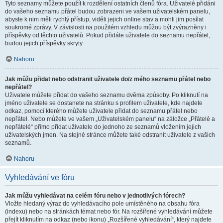
Tyto seznamy můžete použít k rozdělení ostatních členů fóra. Uživatelé přidáni
do vašeho seznamu přátel budou zobrazeni ve vašem uživatelském panelu,
abyste k nim měli rychlý přístup, viděli jejich online stav a mohli jim posílat
soukromé zprávy. V závislosti na použitém vzhledu můžou být zvýrazněny i
příspěvky od těchto uživatelů. Pokud přidáte uživatele do seznamu nepřátel,
budou jejich příspěvky skryty.
Nahoru
Jak můžu přidat nebo odstranit uživatele do/z mého seznamu přátel nebo
nepřátel?
Uživatele můžete přidat do vašeho seznamu dvěma způsoby. Po kliknutí na
jméno uživatele se dostanete na stránku s profilem uživatele, kde najdete
odkaz, pomocí kterého můžete uživatele přidat do seznamu přátel nebo
nepřátel. Nebo můžete ve vašem „Uživatelském panelu“ na záložce „Přátelé a
nepřátelé“ přímo přidat uživatele do jednoho ze seznamů vložením jejich
uživatelských jmen. Na stejné stránce můžete také odstranit uživatele z vašich
seznamů.
Nahoru
Vyhledávání ve fóru
Jak můžu vyhledávat na celém fóru nebo v jednotlivých fórech?
Vložte hledaný výraz do vyhledávacího pole umístěného na obsahu fóra
(indexu) nebo na stránkách témat nebo fór. Na rozšířené vyhledávání můžete
přejít kliknutím na odkaz (nebo ikonu) „Rozšířené vyhledávání“, který najdete