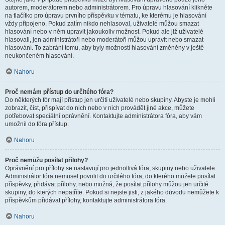
autorem, moderátorem nebo administrátorem. Pro úpravu hlasování klikněte
na tlačítko pro úpravu prvního příspěvku v tématu, ke kterému je hlasování
vždy připojeno. Pokud zatím nikdo nehlasoval, uživatelé můžou smazat
hlasování nebo v něm upravit jakoukoliv možnost. Pokud ale již uživatelé
hlasovali, jen administrátoři nebo moderátoři můžou upravit nebo smazat
hlasování. To zabrání tomu, aby byly možnosti hlasování změněny v ještě
neukončeném hlasování.
Nahoru
Proč nemám přístup do určitého fóra?
Do některých fór mají přístup jen určití uživatelé nebo skupiny. Abyste je mohli
zobrazit, číst, přispívat do nich nebo v nich provádět jiné akce, můžete
potřebovat speciální oprávnění. Kontaktujte administrátora fóra, aby vám
umožnil do fóra přístup.
Nahoru
Proč nemůžu posílat přílohy?
Oprávnění pro přílohy se nastavují pro jednotlivá fóra, skupiny nebo uživatele.
Administrátor fóra nemusel povolit do určitého fóra, do kterého můžete posílat
příspěvky, přidávat přílohy, nebo možná, že posílat přílohy můžou jen určité
skupiny, do kterých nepatříte. Pokud si nejste jisti, z jakého důvodu nemůžete k
příspěvkům přidávat přílohy, kontaktujte administrátora fóra.
Nahoru