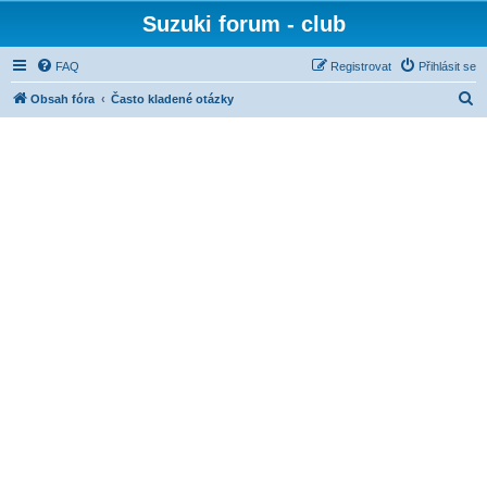
Suzuki forum - club
FAQ
Registrovat
Přihlásit se
H
Obsah fóra
Často kladené otázky
l
e
d
a
t