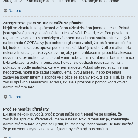
zaregistrovat. Kontaktujte administrátora fóra a požádejte ho o pomoc.
Nahoru
Zaregistroval jsem se, ale nemůžu se přihlásit!
Nejdříve zkontrolujte správnost vašeho uživatelského jména a hesla. Pokud
jsou správné, mohly se stát následující dvě věci. Pokud je ve fóru povolena
registrace v souladu s americkým zákonem na ochranu soukromí nezletilých
na internetu COPPA a vy jste během registrace zadali, že ještě nemáte třináct
let, budete muset postupovat podle instrukcí, které jste obdrželi e-mailem. Na
některých fórech je také vyžadováno, aby před přihlášením proběhla aktivace
nově registrovaného účtu a to buď vámi, nebo administrátorem. Tato informace
byla zobrazena během registrace. Pokud jste obdrželi registrační email,
pokračujte podle instrukcí, které v něm najdete. Pokud jste registrační email
neobdrželi, mohli jste zadat špatnou emailovou adresu, nebo byl email
zachycen spam filtrem a skončil ve složce se spamy. Pokud jste si jistí, že jste
zadali správnou emailovou adresu, zkuste s prosbou o pomoc kontaktovat
administrátora fóra.
Nahoru
Proč se nemůžu přihlásit?
Existuje několik důvodů, proč k tomu může dojít. Nejdříve se ujistěte, že
zadáváte správné uživatelské jméno a heslo. Pokud tomu tak je, kontaktujte
administrátora fóra, abyste se ujistili, že jste nebyli zabanováni. Je také možné,
že je na webu chyba v nastavení, která by měla být odstraněna.