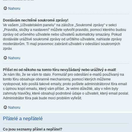
Nahoru
Dostávám nechtěné soukromé zprávy!
Ve vašem „Uživatelském panelu“ na záložce „Soukromé zprávy“ v sekci
„Pravidla, složky a nastavení“ můžete vytvořit pravidlo, pomocí kterého budou
zprávy od určeného uživatele nebo uživatelů automaticky smazány. Pokud
dostáváte urážlivé soukromé zprávy od určitého uživatele, nahlaste zprávy
moderátorům. Ti mají pravomoc zabránit uživateli v odesílání soukromých
zpráv.
Nahoru
Přišel mi od někoho na tomto fóru nevyžádaný nebo urážlivý e-mail!
Je nám líto, že se vám to stalo. Formulář pro odesílání e-mailů používaný na
tomto fóru obsahuje obranné mechanismy, pomocí kterých můžeme
vystopovat, kdo posílá takové emaily, proto pošlete administrátorovi fóra email
s úplnou kopií emailu, který vám přišel. Je velmi důležité, aby v něm byly
zahrnuty hlavičky, které obsahují podrobné údaje o uživateli, který email poslal.
Administrátor fóra pak bude moci problém vyřešit.
Nahoru
Přátelé a nepřátelé
Co jsou seznamy přátel a nepřátel?