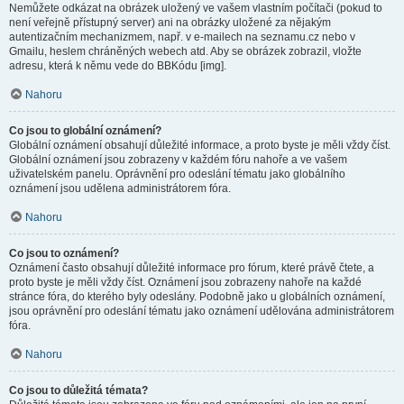
Nemůžete odkázat na obrázek uložený ve vašem vlastním počítači (pokud to
není veřejně přístupný server) ani na obrázky uložené za nějakým
autentizačním mechanizmem, např. v e-mailech na seznamu.cz nebo v
Gmailu, heslem chráněných webech atd. Aby se obrázek zobrazil, vložte
adresu, která k němu vede do BBKódu [img].
Nahoru
Co jsou to globální oznámení?
Globální oznámení obsahují důležité informace, a proto byste je měli vždy číst.
Globální oznámení jsou zobrazeny v každém fóru nahoře a ve vašem
uživatelském panelu. Oprávnění pro odeslání tématu jako globálního
oznámení jsou udělena administrátorem fóra.
Nahoru
Co jsou to oznámení?
Oznámení často obsahují důležité informace pro fórum, které právě čtete, a
proto byste je měli vždy číst. Oznámení jsou zobrazeny nahoře na každé
stránce fóra, do kterého byly odeslány. Podobně jako u globálních oznámení,
jsou oprávnění pro odeslání tématu jako oznámení udělována administrátorem
fóra.
Nahoru
Co jsou to důležitá témata?