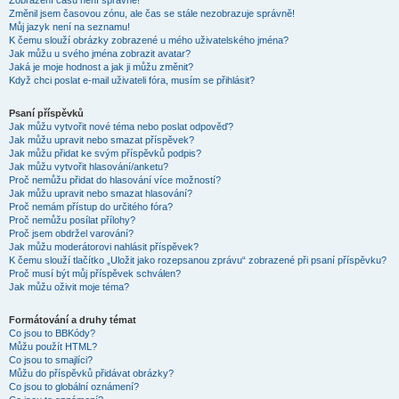
Zobrazení časů není správné!
Změnil jsem časovou zónu, ale čas se stále nezobrazuje správně!
Můj jazyk není na seznamu!
K čemu slouží obrázky zobrazené u mého uživatelského jména?
Jak můžu u svého jména zobrazit avatar?
Jaká je moje hodnost a jak ji můžu změnit?
Když chci poslat e-mail uživateli fóra, musím se přihlásit?
Psaní příspěvků
Jak můžu vytvořit nové téma nebo poslat odpověď?
Jak můžu upravit nebo smazat příspěvek?
Jak můžu přidat ke svým příspěvků podpis?
Jak můžu vytvořit hlasování/anketu?
Proč nemůžu přidat do hlasování více možností?
Jak můžu upravit nebo smazat hlasování?
Proč nemám přístup do určitého fóra?
Proč nemůžu posílat přílohy?
Proč jsem obdržel varování?
Jak můžu moderátorovi nahlásit příspěvek?
K čemu slouží tlačítko „Uložit jako rozepsanou zprávu“ zobrazené při psaní příspěvku?
Proč musí být můj příspěvek schválen?
Jak můžu oživit moje téma?
Formátování a druhy témat
Co jsou to BBKódy?
Můžu použít HTML?
Co jsou to smajlíci?
Můžu do příspěvků přidávat obrázky?
Co jsou to globální oznámení?