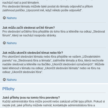
nachází nad a pod tématem.
Pro sledování tématu můžete také poslat do tématu odpověď a přitom
zatrhnout políčko „Upozornit mě, když někdo pošle odpověď“.
Nahoru
Jak můžu začít sledovat určité fórum?
Pro sledování určitého fóra přejděte do toho fóra a klikněte na odkaz „Sledovat
fórum“, který se nachází naspodu stránky.
Nahoru
Jak můžu ukončit sledování témat nebo fór?
Pro ukončení sledování tématu nebo fóra přejděte ve vašem „Uživatelském
panelu“ na „Sledovaná fóra a témata“, zatrhněte témata a fóra, která nechcete
nadále sledovat a klikněte na tlačítko „Ukončit sledování označených“. Můžete
také kliknout v tématu na odkaz „Ukončit sledování tématu“ nebo ve fóru na
odkaz „Ukončit sledování fóra“.
Nahoru
Přílohy
Jaké přílohy jsou na tomto fóru povoleny?
Každý administrátor fóra může povolit nebo zakázat určité typy příloh. Pokud si
nejste jisti, jaké přílohy můžete nahrát, kontaktujte administrátora fóra a