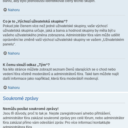
barvu, aby bylo jednodušší identifikovat členy těchto skupin.
Nahoru
Co je to „Výchozí uživatelská skupina“?
Pokud jste členem více než jedné uživatelské skupiny, vaše výchozí
uživatelská skupina určuje, jaká a barva a hodnost skupiny by měla být u
vašeho uživatelského jména zobrazena. Administrátor fóra vám může udělit
oprávnění ke změně vaší výchozí uživatelské skupiny ve vašem „Uživatelském
panelu“.
Nahoru
K čemu slouží odkaz „Tým“?
Na této stránce můžete zobrazit seznam členů starajících se o chod nebo
vedení fóra včetně moderátorů a administrátorů fóra. Také tam můžete najít
další informace jako například, která fóra moderátoři moderují.
Nahoru
Soukromé zprávy
Nemůžu posílat soukromé zprávy!
Jsou tři důvody, proč to tak je. Nejste zaregistrovaní a/nebo přihlášení,
administrátor fóra zakázal soukromé zprávy pro celé fórum, nebo administrátor
fóra zakázal přímo vám odesílání zpráv. Pro více informací kontaktujte
administrátora fóra.