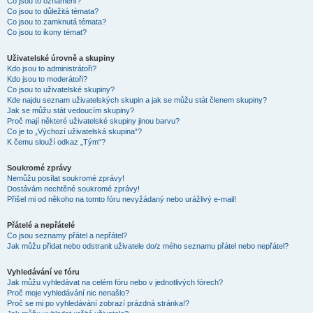
Co jsou to oznámení?
Co jsou to důležitá témata?
Co jsou to zamknutá témata?
Co jsou to ikony témat?
Uživatelské úrovně a skupiny
Kdo jsou to administrátoři?
Kdo jsou to moderátoři?
Co jsou to uživatelské skupiny?
Kde najdu seznam uživatelských skupin a jak se můžu stát členem skupiny?
Jak se můžu stát vedoucím skupiny?
Proč mají některé uživatelské skupiny jinou barvu?
Co je to „Výchozí uživatelská skupina“?
K čemu slouží odkaz „Tým“?
Soukromé zprávy
Nemůžu posílat soukromé zprávy!
Dostávám nechtěné soukromé zprávy!
Přišel mi od někoho na tomto fóru nevyžádaný nebo urážlivý e-mail!
Přátelé a nepřátelé
Co jsou seznamy přátel a nepřátel?
Jak můžu přidat nebo odstranit uživatele do/z mého seznamu přátel nebo nepřátel?
Vyhledávání ve fóru
Jak můžu vyhledávat na celém fóru nebo v jednotlivých fórech?
Proč moje vyhledávání nic nenašlo?
Proč se mi po vyhledávání zobrazí prázdná stránka!?