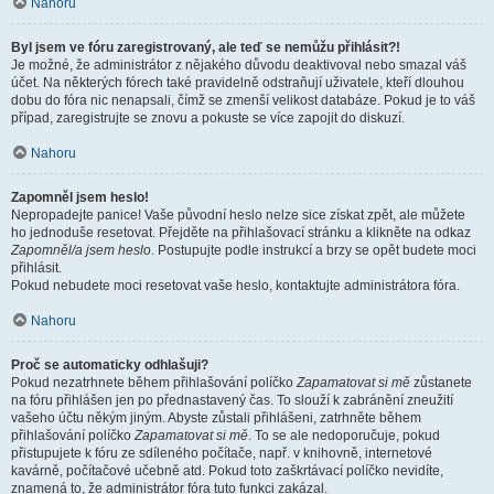
Nahoru
Byl jsem ve fóru zaregistrovaný, ale teď se nemůžu přihlásit?!
Je možné, že administrátor z nějakého důvodu deaktivoval nebo smazal váš
účet. Na některých fórech také pravidelně odstraňují uživatele, kteří dlouhou
dobu do fóra nic nenapsali, čímž se zmenší velikost databáze. Pokud je to váš
případ, zaregistrujte se znovu a pokuste se více zapojit do diskuzí.
Nahoru
Zapomněl jsem heslo!
Nepropadejte panice! Vaše původní heslo nelze sice získat zpět, ale můžete
ho jednoduše resetovat. Přejděte na přihlašovací stránku a klikněte na odkaz
Zapomněl/a jsem heslo
. Postupujte podle instrukcí a brzy se opět budete moci
přihlásit.
Pokud nebudete moci resetovat vaše heslo, kontaktujte administrátora fóra.
Nahoru
Proč se automaticky odhlašuji?
Pokud nezatrhnete během přihlašování políčko
Zapamatovat si mě
zůstanete
na fóru přihlášen jen po přednastavený čas. To slouží k zabránění zneužití
vašeho účtu někým jiným. Abyste zůstali přihlášeni, zatrhněte během
přihlašování políčko
Zapamatovat si mě
. To se ale nedoporučuje, pokud
přistupujete k fóru ze sdíleného počítače, např. v knihovně, internetové
kavárně, počítačové učebně atd. Pokud toto zaškrtávací políčko nevidíte,
znamená to, že administrátor fóra tuto funkci zakázal.