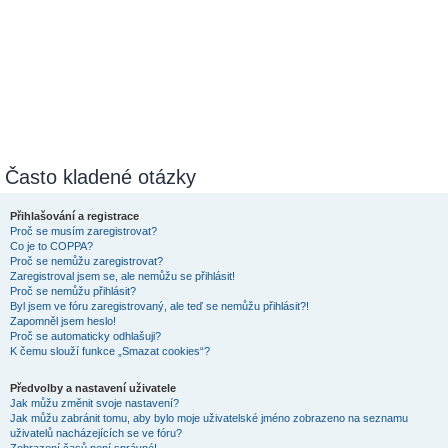
Často kladené otázky
Přihlašování a registrace
Proč se musím zaregistrovat?
Co je to COPPA?
Proč se nemůžu zaregistrovat?
Zaregistroval jsem se, ale nemůžu se přihlásit!
Proč se nemůžu přihlásit?
Byl jsem ve fóru zaregistrovaný, ale teď se nemůžu přihlásit?!
Zapomněl jsem heslo!
Proč se automaticky odhlašuji?
K čemu slouží funkce „Smazat cookies“?
Předvolby a nastavení uživatele
Jak můžu změnit svoje nastavení?
Jak můžu zabránit tomu, aby bylo moje uživatelské jméno zobrazeno na seznamu
uživatelů nacházejících se ve fóru?