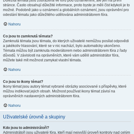
Důležitá témata jsou zobrazena ve fóru pod oznámeními, ale jen na první
stránce. Často obsahují důležité informace, proto byste je měli číst kdykoli je to
možné. Podobně jako u oznámení a globálních oznámení, jsou oprávnění pro
odeslání tématu jako důležitého udělována administrátorem fóra.
Nahoru
Co jsou to zamknutá témata?
Zamknutá témata jsou témata, do kterých uživatelé nemůžou posílat odpovědi
a jakékoliv hlasování, které se v nic nachází, bylo automaticky ukončeno.
Témata můžou být zamknuta moderátorem nebo administrátorem fóra z řady
důvodů. V závislosti na oprávněních, které vám udělil administrátor fóra,
můžete také mít možnost zamykat vlastní témata.
Nahoru
Co jsou to ikony témat?
Ikony témat jsou autory témat vybrané obrázky asociované s příspěvky, které
můžou indikovat jejich obsah. Možnost používat ikony témat závisí na
oprávněních nastavených administrátorem fóra.
Nahoru
Uživatelské úrovně a skupiny
Kdo jsou to administrátoři?
Administrátoři jsou uživatelé fóra, kteří mají nejvyšší úroveň kontroly nad celým