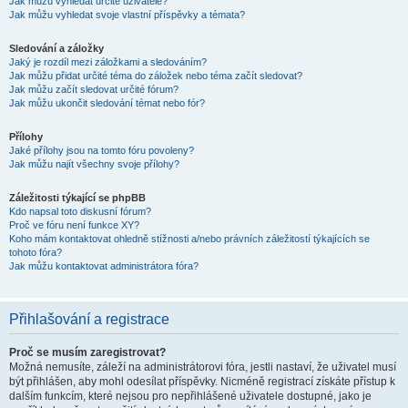
Jak můžu vyhledat určité uživatele?
Jak můžu vyhledat svoje vlastní příspěvky a témata?
Sledování a záložky
Jaký je rozdíl mezi záložkami a sledováním?
Jak můžu přidat určité téma do záložek nebo téma začít sledovat?
Jak můžu začít sledovat určité fórum?
Jak můžu ukončit sledování témat nebo fór?
Přílohy
Jaké přílohy jsou na tomto fóru povoleny?
Jak můžu najít všechny svoje přílohy?
Záležitosti týkající se phpBB
Kdo napsal toto diskusní fórum?
Proč ve fóru není funkce XY?
Koho mám kontaktovat ohledně stížnosti a/nebo právních záležitostí týkajících se
tohoto fóra?
Jak můžu kontaktovat administrátora fóra?
Přihlašování a registrace
Proč se musím zaregistrovat?
Možná nemusíte, záleží na administrátorovi fóra, jestli nastaví, že uživatel musí
být přihlášen, aby mohl odesílat příspěvky. Nicméně registrací získáte přístup k
dalším funkcím, které nejsou pro nepřihlášené uživatele dostupné, jako je