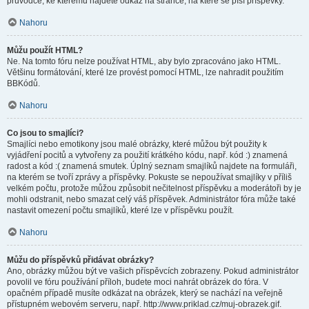
průvodce, ke kterému najdete odkaz na stránce, na které se píší příspěvky.
Nahoru
Můžu použít HTML?
Ne. Na tomto fóru nelze používat HTML, aby bylo zpracováno jako HTML.
Většinu formátování, které lze provést pomocí HTML, lze nahradit použitím
BBKódů.
Nahoru
Co jsou to smajlíci?
Smajlíci nebo emotikony jsou malé obrázky, které můžou být použity k
vyjádření pocitů a vytvořeny za použití krátkého kódu, např. kód :) znamená
radost a kód :( znamená smutek. Úplný seznam smajlíků najdete na formuláři,
na kterém se tvoří zprávy a příspěvky. Pokuste se nepoužívat smajlíky v příliš
velkém počtu, protože můžou způsobit nečitelnost příspěvku a moderátoři by je
mohli odstranit, nebo smazat celý váš příspěvek. Administrátor fóra může také
nastavit omezení počtu smajlíků, které lze v příspěvku použít.
Nahoru
Můžu do příspěvků přidávat obrázky?
Ano, obrázky můžou být ve vašich příspěvcích zobrazeny. Pokud administrátor
povolil ve fóru používání příloh, budete moci nahrát obrázek do fóra. V
opačném případě musíte odkázat na obrázek, který se nachází na veřejně
přístupném webovém serveru, např. http://www.priklad.cz/muj-obrazek.gif.