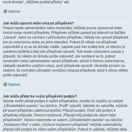
nová témata“, „Můžete posílat přílohy“ atd.
Nahoru
Jak můžu upravit nebo smazat příspěvek?
Pokud nejste administrátor nebo moderátor, můžete pouze upravovat nebo
mazat svoje vlastní příspěvky. Příspěvek můžete upravit po kliknutí na tlačítko
„Upravit“, které se nachází v příslušném příspěvku. Někdy lze upravit příspěvek
jen po omezenou dobu po jeho odeslání. Pokud již někdo na příspěvek
odpověděl a vy se do tématu vrátíte, najdete pod ním krátký text, ve kterém je
uvedeno kolikrát a kdy jste příspěvek upravili. Toto bude zobrazeno pouze v
případě, že někdo do tématu pošle odpověď, ale neobjeví se to, pokud
moderátor nebo administrátor upraví příspěvek, ačkoli ti mohou zanechat na
základě vlastního uvážení vzkaz, proč příspěvek upravili. Vezměte prosím na
vědomí, že normální uživatelé nemůžou smazat příspěvek, když k němu někdo
pošle odpověď.
Nahoru
Jak můžu přidat ke svým příspěvků podpis?
Abyste mohli přidat podpis k vašim příspěvkům, musíte ho nejdřív ve vašem
„Uživatelském panelu“ na záložce „Profil“ vytvořit. Jakmile ho vytvoříte, můžete
při psaní příspěvku zatrhnout políčko
Připojit podpis
, čímž váš podpis k
příspěvku připojíte. Pomocí možnosti „Připojit můj podpis ke všem mým
příspěvkům“, kterou naleznete ve vašem „Uživatelském panelu“ na záložce
„Nastavení fóra“ v sekci „Výchozí nastavení příspěvků“ můžete automaticky
připojit váš podpis ke všem vašim příspěvkům. Pokud to uděláte, můžete stále