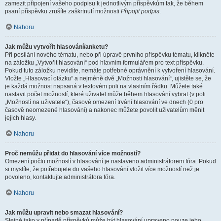
zamezit připojení vašeho podpisu k jednotlivým příspěvkům tak, že během
psaní příspěvku zrušíte zaškrtnutí možnosti
Připojit podpis
.
Nahoru
Jak můžu vytvořit hlasování/anketu?
Při posílání nového tématu, nebo při úpravě prvního příspěvku tématu, klikněte
na záložku „Vytvořit hlasování“ pod hlavním formulářem pro text příspěvku.
Pokud tuto záložku nevidíte, nemáte potřebné oprávnění k vytvoření hlasování.
Vložte „Hlasovací otázku“ a nejméně dvě „Možnosti hlasování“, ujistěte se, že
je každá možnost napsaná v textovém poli na vlastním řádku. Můžete také
nastavit počet možností, které uživatel může během hlasování vybrat (v poli
„Možností na uživatele“), časové omezení trvání hlasování ve dnech (0 pro
časově neomezené hlasování) a nakonec můžete povolit uživatelům měnit
jejich hlasy.
Nahoru
Proč nemůžu přidat do hlasování více možností?
Omezení počtu možností v hlasování je nastaveno administrátorem fóra. Pokud
si myslíte, že potřebujete do vašeho hlasování vložit více možností než je
povoleno, kontaktujte administrátora fóra.
Nahoru
Jak můžu upravit nebo smazat hlasování?
Stejně jako v případě příspěvků může být hlasování upraveno pouze jeho