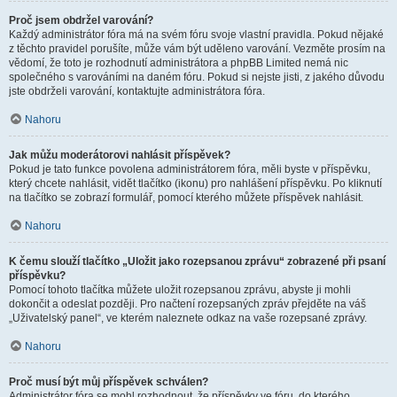
Proč jsem obdržel varování?
Každý administrátor fóra má na svém fóru svoje vlastní pravidla. Pokud nějaké
z těchto pravidel porušíte, může vám být uděleno varování. Vezměte prosím na
vědomí, že toto je rozhodnutí administrátora a phpBB Limited nemá nic
společného s varováními na daném fóru. Pokud si nejste jisti, z jakého důvodu
jste obdrželi varování, kontaktujte administrátora fóra.
Nahoru
Jak můžu moderátorovi nahlásit příspěvek?
Pokud je tato funkce povolena administrátorem fóra, měli byste v příspěvku,
který chcete nahlásit, vidět tlačítko (ikonu) pro nahlášení příspěvku. Po kliknutí
na tlačítko se zobrazí formulář, pomocí kterého můžete příspěvek nahlásit.
Nahoru
K čemu slouží tlačítko „Uložit jako rozepsanou zprávu“ zobrazené při psaní
příspěvku?
Pomocí tohoto tlačítka můžete uložit rozepsanou zprávu, abyste ji mohli
dokončit a odeslat později. Pro načtení rozepsaných zpráv přejděte na váš
„Uživatelský panel“, ve kterém naleznete odkaz na vaše rozepsané zprávy.
Nahoru
Proč musí být můj příspěvek schválen?
Administrátor fóra se mohl rozhodnout, že příspěvky ve fóru, do kterého