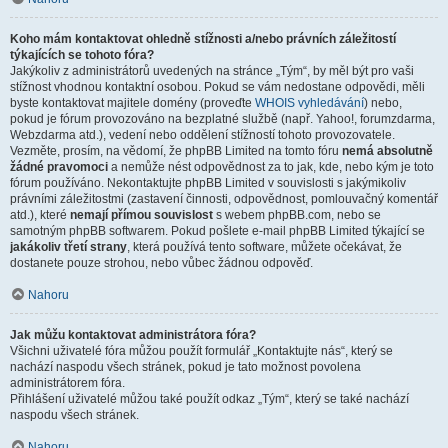
Koho mám kontaktovat ohledně stížnosti a/nebo právních záležitostí
týkajících se tohoto fóra?
Jakýkoliv z administrátorů uvedených na stránce „Tým“, by měl být pro vaši
stížnost vhodnou kontaktní osobou. Pokud se vám nedostane odpovědi, měli
byste kontaktovat majitele domény (proveďte
WHOIS vyhledávání
) nebo,
pokud je fórum provozováno na bezplatné službě (např. Yahoo!, forumzdarma,
Webzdarma atd.), vedení nebo oddělení stížností tohoto provozovatele.
Vezměte, prosím, na vědomí, že phpBB Limited na tomto fóru
nemá absolutně
žádné pravomoci
a nemůže nést odpovědnost za to jak, kde, nebo kým je toto
fórum používáno. Nekontaktujte phpBB Limited v souvislosti s jakýmikoliv
právními záležitostmi (zastavení činnosti, odpovědnost, pomlouvačný komentář
atd.), které
nemají přímou souvislost
s webem phpBB.com, nebo se
samotným phpBB softwarem. Pokud pošlete e-mail phpBB Limited týkající se
jakákoliv třetí strany
, která používá tento software, můžete očekávat, že
dostanete pouze strohou, nebo vůbec žádnou odpověď.
Nahoru
Jak můžu kontaktovat administrátora fóra?
Všichni uživatelé fóra můžou použít formulář „Kontaktujte nás“, který se
nachází naspodu všech stránek, pokud je tato možnost povolena
administrátorem fóra.
Přihlášení uživatelé můžou také použít odkaz „Tým“, který se také nachází
naspodu všech stránek.
Nahoru