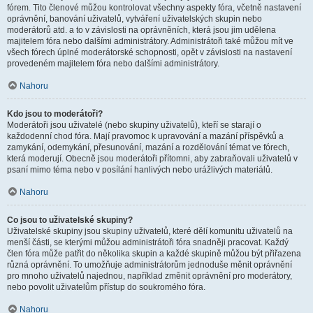
fórem. Tito členové můžou kontrolovat všechny aspekty fóra, včetně nastavení
oprávnění, banování uživatelů, vytváření uživatelských skupin nebo
moderátorů atd. a to v závislosti na oprávněních, která jsou jim udělena
majitelem fóra nebo dalšími administrátory. Administrátoři také můžou mít ve
všech fórech úplné moderátorské schopnosti, opět v závislosti na nastavení
provedeném majitelem fóra nebo dalšími administrátory.
Nahoru
Kdo jsou to moderátoři?
Moderátoři jsou uživatelé (nebo skupiny uživatelů), kteří se starají o
každodenní chod fóra. Mají pravomoc k upravování a mazání příspěvků a
zamykání, odemykání, přesunování, mazání a rozdělování témat ve fórech,
která moderují. Obecně jsou moderátoři přítomni, aby zabraňovali uživatelů v
psaní mimo téma nebo v posílání hanlivých nebo urážlivých materiálů.
Nahoru
Co jsou to uživatelské skupiny?
Uživatelské skupiny jsou skupiny uživatelů, které dělí komunitu uživatelů na
menší části, se kterými můžou administrátoři fóra snadněji pracovat. Každý
člen fóra může patřit do několika skupin a každé skupině můžou být přiřazena
různá oprávnění. To umožňuje administrátorům jednoduše měnit oprávnění
pro mnoho uživatelů najednou, například změnit oprávnění pro moderátory,
nebo povolit uživatelům přístup do soukromého fóra.
Nahoru