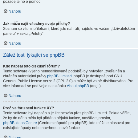
požádejte ho o pomoc.
Nahoru
Jak můžu najít všechny svoje přílohy?
Seznam se všemi přílohami, které jste nahráli, najdete ve vašem „Uživatelském
panelu“ v sekci „Přílohy“.
Nahoru
Záležitosti týkající se phpBB
Kdo napsal toto diskusní fórum?
Tento software (v jeho nemodifikované podobě) byl vytvořen, zveřejněn a
chráněn autorskými právy
phpBB Limited
. phpBB je dostupné pod GNU
General Public License verze 2 (GPL-2.0) a může být volně distribuováno. Pro
více informací se podívejte na stránku
About phpBB
(angl.).
Nahoru
Proč ve fóru není funkce XY?
Tento software byl napsán a je licencován přes phpBB Limited. Pokud věříte,
že by do něho měla být přidána nějaká funkce, navštivte, prosím,
phpBB Ideas Centre
(Centrum nápadů pro phpBB), kde můžete hlasovat pro
existující nápady nebo navrhnout nové funkce.
Nahoru