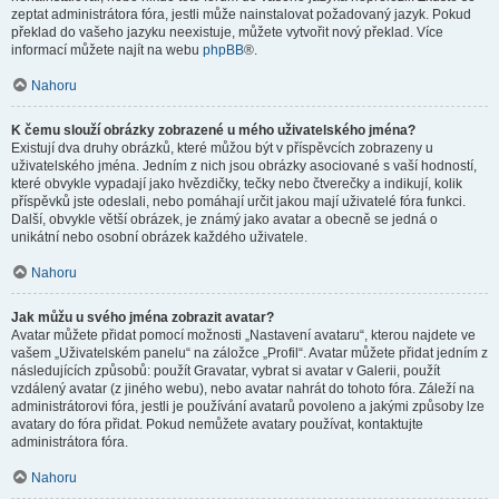
zeptat administrátora fóra, jestli může nainstalovat požadovaný jazyk. Pokud
překlad do vašeho jazyku neexistuje, můžete vytvořit nový překlad. Více
informací můžete najít na webu
phpBB
®.
Nahoru
K čemu slouží obrázky zobrazené u mého uživatelského jména?
Existují dva druhy obrázků, které můžou být v příspěvcích zobrazeny u
uživatelského jména. Jedním z nich jsou obrázky asociované s vaší hodností,
které obvykle vypadají jako hvězdičky, tečky nebo čtverečky a indikují, kolik
příspěvků jste odeslali, nebo pomáhají určit jakou mají uživatelé fóra funkci.
Další, obvykle větší obrázek, je známý jako avatar a obecně se jedná o
unikátní nebo osobní obrázek každého uživatele.
Nahoru
Jak můžu u svého jména zobrazit avatar?
Avatar můžete přidat pomocí možnosti „Nastavení avataru“, kterou najdete ve
vašem „Uživatelském panelu“ na záložce „Profil“. Avatar můžete přidat jedním z
následujících způsobů: použít Gravatar, vybrat si avatar v Galerii, použít
vzdálený avatar (z jiného webu), nebo avatar nahrát do tohoto fóra. Záleží na
administrátorovi fóra, jestli je používání avatarů povoleno a jakými způsoby lze
avatary do fóra přidat. Pokud nemůžete avatary používat, kontaktujte
administrátora fóra.
Nahoru