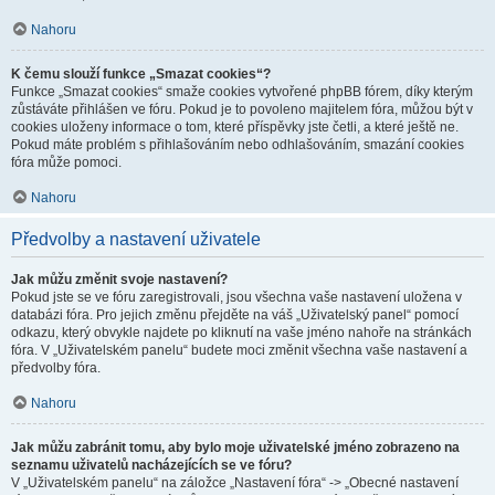
Nahoru
K čemu slouží funkce „Smazat cookies“?
Funkce „Smazat cookies“ smaže cookies vytvořené phpBB fórem, díky kterým
zůstáváte přihlášen ve fóru. Pokud je to povoleno majitelem fóra, můžou být v
cookies uloženy informace o tom, které příspěvky jste četli, a které ještě ne.
Pokud máte problém s přihlašováním nebo odhlašováním, smazání cookies
fóra může pomoci.
Nahoru
Předvolby a nastavení uživatele
Jak můžu změnit svoje nastavení?
Pokud jste se ve fóru zaregistrovali, jsou všechna vaše nastavení uložena v
databázi fóra. Pro jejich změnu přejděte na váš „Uživatelský panel“ pomocí
odkazu, který obvykle najdete po kliknutí na vaše jméno nahoře na stránkách
fóra. V „Uživatelském panelu“ budete moci změnit všechna vaše nastavení a
předvolby fóra.
Nahoru
Jak můžu zabránit tomu, aby bylo moje uživatelské jméno zobrazeno na
seznamu uživatelů nacházejících se ve fóru?
V „Uživatelském panelu“ na záložce „Nastavení fóra“ -> „Obecné nastavení