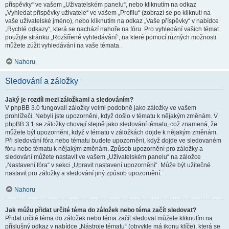
příspěvky“ ve vašem „Uživatelském panelu“, nebo kliknutím na odkaz
„Vyhledat příspěvky uživatele“ ve vašem „Profilu“ (zobrazí se po kliknutí na
vaše uživatelské jméno), nebo kliknutím na odkaz „Vaše příspěvky“ v nabídce
„Rychlé odkazy“, která se nachází nahoře na fóru. Pro vyhledání vašich témat
použijte stránku „Rozšířené vyhledávání“, na které pomocí různých možnosti
můžete zúžit vyhledávání na vaše témata.
Nahoru
Sledování a záložky
Jaký je rozdíl mezi záložkami a sledováním?
V phpBB 3.0 fungovali záložky velmi podobně jako záložky ve vašem
prohlížeči. Nebyli jste upozorněni, když došlo v tématu k nějakým změnám. V
phpBB 3.1 se záložky chovají stejně jako sledování tématu, což znamená, že
můžete být upozorněni, když v tématu v záložkách dojde k nějakým změnám.
Při sledování fóra nebo tématu budete upozorněni, když dojde ve sledovaném
fóru nebo tématu k nějakým změnám. Způsob upozornění pro záložky a
sledování můžete nastavit ve vašem „Uživatelském panelu“ na záložce
„Nastavení fóra“ v sekci „Upravit nastavení upozornění“. Může být užitečné
nastavit pro záložky a sledování jiný způsob upozornění.
Nahoru
Jak můžu přidat určité téma do záložek nebo téma začít sledovat?
Přidat určité téma do záložek nebo téma začít sledovat můžete kliknutím na
příslušný odkaz v nabídce „Nástroje tématu“ (obvykle má ikonu klíče), která se