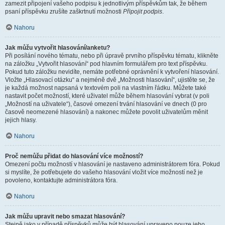
zamezit připojení vašeho podpisu k jednotlivým příspěvkům tak, že během
psaní příspěvku zrušíte zaškrtnutí možnosti
Připojit podpis
.
Nahoru
Jak můžu vytvořit hlasování/anketu?
Při posílání nového tématu, nebo při úpravě prvního příspěvku tématu, klikněte
na záložku „Vytvořit hlasování“ pod hlavním formulářem pro text příspěvku.
Pokud tuto záložku nevidíte, nemáte potřebné oprávnění k vytvoření hlasování.
Vložte „Hlasovací otázku“ a nejméně dvě „Možnosti hlasování“, ujistěte se, že
je každá možnost napsaná v textovém poli na vlastním řádku. Můžete také
nastavit počet možností, které uživatel může během hlasování vybrat (v poli
„Možností na uživatele“), časové omezení trvání hlasování ve dnech (0 pro
časově neomezené hlasování) a nakonec můžete povolit uživatelům měnit
jejich hlasy.
Nahoru
Proč nemůžu přidat do hlasování více možností?
Omezení počtu možností v hlasování je nastaveno administrátorem fóra. Pokud
si myslíte, že potřebujete do vašeho hlasování vložit více možností než je
povoleno, kontaktujte administrátora fóra.
Nahoru
Jak můžu upravit nebo smazat hlasování?
Stejně jako v případě příspěvků může být hlasování upraveno pouze jeho