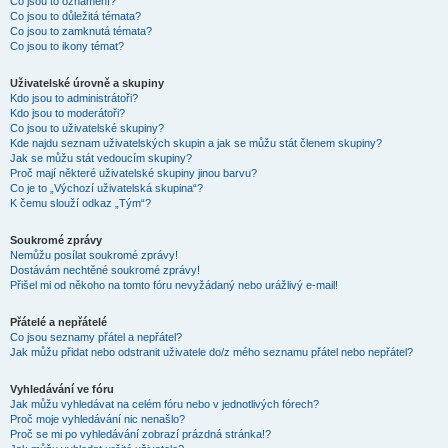
Co jsou to oznámení?
Co jsou to důležitá témata?
Co jsou to zamknutá témata?
Co jsou to ikony témat?
Uživatelské úrovně a skupiny
Kdo jsou to administrátoři?
Kdo jsou to moderátoři?
Co jsou to uživatelské skupiny?
Kde najdu seznam uživatelských skupin a jak se můžu stát členem skupiny?
Jak se můžu stát vedoucím skupiny?
Proč mají některé uživatelské skupiny jinou barvu?
Co je to „Výchozí uživatelská skupina“?
K čemu slouží odkaz „Tým“?
Soukromé zprávy
Nemůžu posílat soukromé zprávy!
Dostávám nechtěné soukromé zprávy!
Přišel mi od někoho na tomto fóru nevyžádaný nebo urážlivý e-mail!
Přátelé a nepřátelé
Co jsou seznamy přátel a nepřátel?
Jak můžu přidat nebo odstranit uživatele do/z mého seznamu přátel nebo nepřátel?
Vyhledávání ve fóru
Jak můžu vyhledávat na celém fóru nebo v jednotlivých fórech?
Proč moje vyhledávání nic nenašlo?
Proč se mi po vyhledávání zobrazí prázdná stránka!?