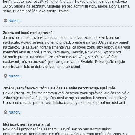
fóra“ najdete možnost
Skrýt můj online stav
. Pokud u této možnosti nastavíte
„Ano“, budete na seznamu viditelní jen pro administrátory, moderátory a sama
sebe. Budete počítán jako skrytý uživatel.
Nahoru
Zobrazení časů není správné!
Je možné, že zobrazený čas je pro jinou časovou zónu, než ve které se
nacházíte. Pokud se jedná o tento případ, přejděte na váš „Uživatelský panel“
na záložku „Nastavení fóra“ a změňte vaši časovou zónu, aby odpovídala vaší
konkrétní oblasti, např. Praha, Bratislava, Londýn, New York, Sydney atd.
Vezměte prosím na vědomí, že změnu časové zóny, stejně jako většinu
nastavení, můžou provádět jen zaregistrovaní uživatelé. Pokud ještě nejste
registrováni, toto je dobrý důvod, proč tak učinit.
Nahoru
Změnil jsem časovou zónu, ale čas se stále nezobrazuje správně!
Pokud jste si jisti, že jste nastavili vaši časovou zónu správně, ale čas se stále
zobrazuje nesprávně, pak je čas nastavený na hodinách serveru nesprávný.
Upozorněte na to, prosím, administrátora, aby mohl tento problém odstranit.
Nahoru
Můj jazyk není na seznamu!
Pokud váš jazyk není na seznamu jazyků, tak ho buď administrátor
nenainstaloval, nebo nikdo toto fórum do vašeho jazyka nepřeložil. Zkuste se