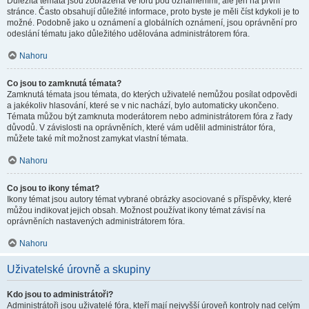
Důležitá témata jsou zobrazena ve fóru pod oznámeními, ale jen na první
stránce. Často obsahují důležité informace, proto byste je měli číst kdykoli je to
možné. Podobně jako u oznámení a globálních oznámení, jsou oprávnění pro
odeslání tématu jako důležitého udělována administrátorem fóra.
Nahoru
Co jsou to zamknutá témata?
Zamknutá témata jsou témata, do kterých uživatelé nemůžou posílat odpovědi
a jakékoliv hlasování, které se v nic nachází, bylo automaticky ukončeno.
Témata můžou být zamknuta moderátorem nebo administrátorem fóra z řady
důvodů. V závislosti na oprávněních, které vám udělil administrátor fóra,
můžete také mít možnost zamykat vlastní témata.
Nahoru
Co jsou to ikony témat?
Ikony témat jsou autory témat vybrané obrázky asociované s příspěvky, které
můžou indikovat jejich obsah. Možnost používat ikony témat závisí na
oprávněních nastavených administrátorem fóra.
Nahoru
Uživatelské úrovně a skupiny
Kdo jsou to administrátoři?
Administrátoři jsou uživatelé fóra, kteří mají nejvyšší úroveň kontroly nad celým