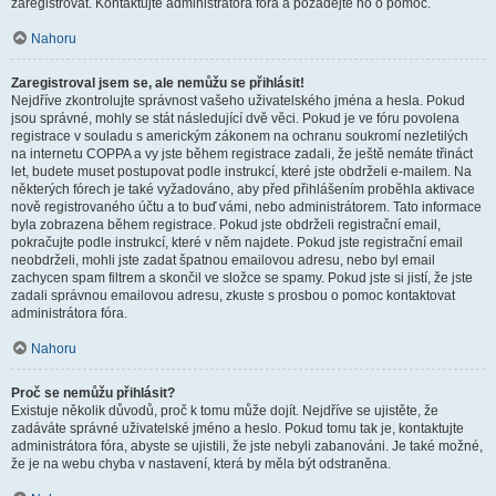
zaregistrovat. Kontaktujte administrátora fóra a požádejte ho o pomoc.
Nahoru
Zaregistroval jsem se, ale nemůžu se přihlásit!
Nejdříve zkontrolujte správnost vašeho uživatelského jména a hesla. Pokud
jsou správné, mohly se stát následující dvě věci. Pokud je ve fóru povolena
registrace v souladu s americkým zákonem na ochranu soukromí nezletilých
na internetu COPPA a vy jste během registrace zadali, že ještě nemáte třináct
let, budete muset postupovat podle instrukcí, které jste obdrželi e-mailem. Na
některých fórech je také vyžadováno, aby před přihlášením proběhla aktivace
nově registrovaného účtu a to buď vámi, nebo administrátorem. Tato informace
byla zobrazena během registrace. Pokud jste obdrželi registrační email,
pokračujte podle instrukcí, které v něm najdete. Pokud jste registrační email
neobdrželi, mohli jste zadat špatnou emailovou adresu, nebo byl email
zachycen spam filtrem a skončil ve složce se spamy. Pokud jste si jistí, že jste
zadali správnou emailovou adresu, zkuste s prosbou o pomoc kontaktovat
administrátora fóra.
Nahoru
Proč se nemůžu přihlásit?
Existuje několik důvodů, proč k tomu může dojít. Nejdříve se ujistěte, že
zadáváte správné uživatelské jméno a heslo. Pokud tomu tak je, kontaktujte
administrátora fóra, abyste se ujistili, že jste nebyli zabanováni. Je také možné,
že je na webu chyba v nastavení, která by měla být odstraněna.