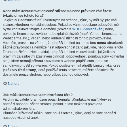
Koho mám kontaktovat ohledně stížnosti a/nebo právních záležitostí
týkajících se tohoto fóra?
Jakýkoliv z administrátorů uvedených na stránce „Tým“, by měl být pro vaši
stížnost vhodnou kontaktní osobou. Pokud se vám nedostane odpovědi, měli
byste kontaktovat majitele domény (proveďte
WHOIS vyhledávání
) nebo,
pokud je fórum provozováno na bezplatné službě (např. Yahoo!, forumzdarma,
Webzdarma atd.), vedení nebo oddělení stížností tohoto provozovatele.
Vezměte, prosím, na vědomí, že phpBB Limited na tomto fóru
nemá absolutně
žádné pravomoci
a nemůže nést odpovědnost za to jak, kde, nebo kým je toto
fórum používáno. Nekontaktujte phpBB Limited v souvislosti s jakýmikoliv
právními záležitostmi (zastavení činnosti, odpovědnost, pomlouvačný komentář
atd.), které
nemají přímou souvislost
s webem phpBB.com, nebo se
samotným phpBB softwarem. Pokud pošlete e-mail phpBB Limited týkající se
jakákoliv třetí strany
, která používá tento software, můžete očekávat, že
dostanete pouze strohou, nebo vůbec žádnou odpověď.
Nahoru
Jak můžu kontaktovat administrátora fóra?
Všichni uživatelé fóra můžou použít formulář „Kontaktujte nás“, který se
nachází naspodu všech stránek, pokud je tato možnost povolena
administrátorem fóra.
Přihlášení uživatelé můžou také použít odkaz „Tým“, který se také nachází
naspodu všech stránek.
Nahoru