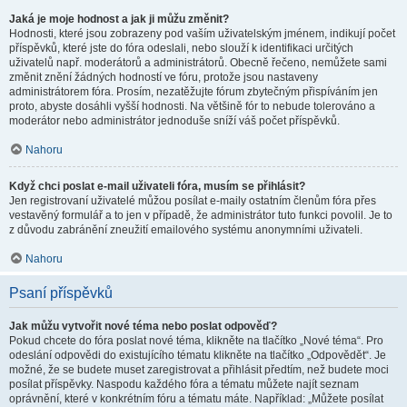
Jaká je moje hodnost a jak ji můžu změnit?
Hodnosti, které jsou zobrazeny pod vaším uživatelským jménem, indikují počet
příspěvků, které jste do fóra odeslali, nebo slouží k identifikaci určitých
uživatelů např. moderátorů a administrátorů. Obecně řečeno, nemůžete sami
změnit znění žádných hodností ve fóru, protože jsou nastaveny
administrátorem fóra. Prosím, nezatěžujte fórum zbytečným přispíváním jen
proto, abyste dosáhli vyšší hodnosti. Na většině fór to nebude tolerováno a
moderátor nebo administrátor jednoduše sníží váš počet příspěvků.
Nahoru
Když chci poslat e-mail uživateli fóra, musím se přihlásit?
Jen registrovaní uživatelé můžou posílat e-maily ostatním členům fóra přes
vestavěný formulář a to jen v případě, že administrátor tuto funkci povolil. Je to
z důvodu zabránění zneužití emailového systému anonymními uživateli.
Nahoru
Psaní příspěvků
Jak můžu vytvořit nové téma nebo poslat odpověď?
Pokud chcete do fóra poslat nové téma, klikněte na tlačítko „Nové téma“. Pro
odeslání odpovědi do existujícího tématu klikněte na tlačítko „Odpovědět“. Je
možné, že se budete muset zaregistrovat a přihlásit předtím, než budete moci
posílat příspěvky. Naspodu každého fóra a tématu můžete najít seznam
oprávnění, které v konkrétním fóru a tématu máte. Například: „Můžete posílat