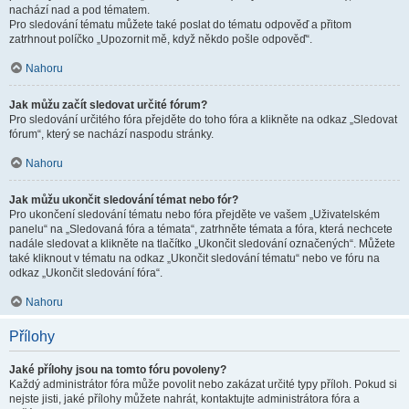
nachází nad a pod tématem.
Pro sledování tématu můžete také poslat do tématu odpověď a přitom
zatrhnout políčko „Upozornit mě, když někdo pošle odpověď“.
Nahoru
Jak můžu začít sledovat určité fórum?
Pro sledování určitého fóra přejděte do toho fóra a klikněte na odkaz „Sledovat
fórum“, který se nachází naspodu stránky.
Nahoru
Jak můžu ukončit sledování témat nebo fór?
Pro ukončení sledování tématu nebo fóra přejděte ve vašem „Uživatelském
panelu“ na „Sledovaná fóra a témata“, zatrhněte témata a fóra, která nechcete
nadále sledovat a klikněte na tlačítko „Ukončit sledování označených“. Můžete
také kliknout v tématu na odkaz „Ukončit sledování tématu“ nebo ve fóru na
odkaz „Ukončit sledování fóra“.
Nahoru
Přílohy
Jaké přílohy jsou na tomto fóru povoleny?
Každý administrátor fóra může povolit nebo zakázat určité typy příloh. Pokud si
nejste jisti, jaké přílohy můžete nahrát, kontaktujte administrátora fóra a