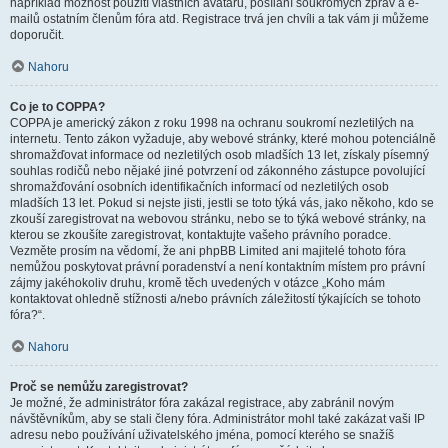
například možnost použití vlastních avatarů, posílání soukromých zpráv a e-
mailů ostatním členům fóra atd. Registrace trvá jen chvíli a tak vám ji můžeme
doporučit.
Nahoru
Co je to COPPA?
COPPA je americký zákon z roku 1998 na ochranu soukromí nezletilých na
internetu. Tento zákon vyžaduje, aby webové stránky, které mohou potenciálně
shromažďovat informace od nezletilých osob mladších 13 let, získaly písemný
souhlas rodičů nebo nějaké jiné potvrzení od zákonného zástupce povolující
shromažďování osobních identifikačních informací od nezletilých osob
mladších 13 let. Pokud si nejste jisti, jestli se toto týká vás, jako někoho, kdo se
zkouší zaregistrovat na webovou stránku, nebo se to týká webové stránky, na
kterou se zkoušíte zaregistrovat, kontaktujte vašeho právního poradce.
Vezměte prosím na vědomí, že ani phpBB Limited ani majitelé tohoto fóra
nemůžou poskytovat právní poradenství a není kontaktním místem pro právní
zájmy jakéhokoliv druhu, kromě těch uvedených v otázce „Koho mám
kontaktovat ohledně stížnosti a/nebo právních záležitostí týkajících se tohoto
fóra?“.
Nahoru
Proč se nemůžu zaregistrovat?
Je možné, že administrátor fóra zakázal registrace, aby zabránil novým
návštěvníkům, aby se stali členy fóra. Administrátor mohl také zakázat vaši IP
adresu nebo používání uživatelského jména, pomocí kterého se snažíš