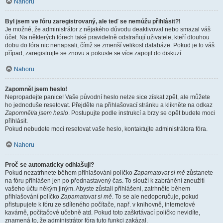
Nahoru
Byl jsem ve fóru zaregistrovaný, ale teď se nemůžu přihlásit?!
Je možné, že administrátor z nějakého důvodu deaktivoval nebo smazal váš
účet. Na některých fórech také pravidelně odstraňují uživatele, kteří dlouhou
dobu do fóra nic nenapsali, čímž se zmenší velikost databáze. Pokud je to váš
případ, zaregistrujte se znovu a pokuste se více zapojit do diskuzí.
Nahoru
Zapomněl jsem heslo!
Nepropadejte panice! Vaše původní heslo nelze sice získat zpět, ale můžete
ho jednoduše resetovat. Přejděte na přihlašovací stránku a klikněte na odkaz
Zapomněl/a jsem heslo
. Postupujte podle instrukcí a brzy se opět budete moci
přihlásit.
Pokud nebudete moci resetovat vaše heslo, kontaktujte administrátora fóra.
Nahoru
Proč se automaticky odhlašuji?
Pokud nezatrhnete během přihlašování políčko
Zapamatovat si mě
zůstanete
na fóru přihlášen jen po přednastavený čas. To slouží k zabránění zneužití
vašeho účtu někým jiným. Abyste zůstali přihlášeni, zatrhněte během
přihlašování políčko
Zapamatovat si mě
. To se ale nedoporučuje, pokud
přistupujete k fóru ze sdíleného počítače, např. v knihovně, internetové
kavárně, počítačové učebně atd. Pokud toto zaškrtávací políčko nevidíte,
znamená to, že administrátor fóra tuto funkci zakázal.