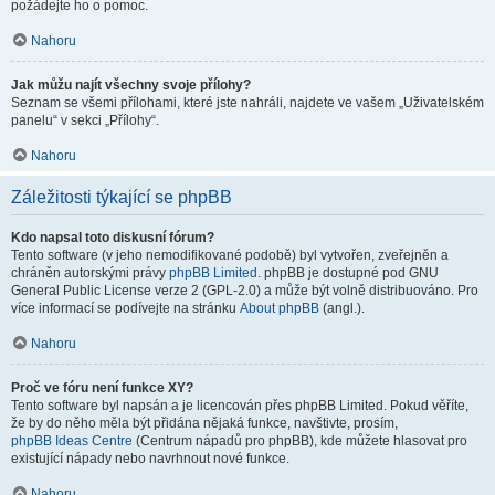
požádejte ho o pomoc.
Nahoru
Jak můžu najít všechny svoje přílohy?
Seznam se všemi přílohami, které jste nahráli, najdete ve vašem „Uživatelském
panelu“ v sekci „Přílohy“.
Nahoru
Záležitosti týkající se phpBB
Kdo napsal toto diskusní fórum?
Tento software (v jeho nemodifikované podobě) byl vytvořen, zveřejněn a
chráněn autorskými právy
phpBB Limited
. phpBB je dostupné pod GNU
General Public License verze 2 (GPL-2.0) a může být volně distribuováno. Pro
více informací se podívejte na stránku
About phpBB
(angl.).
Nahoru
Proč ve fóru není funkce XY?
Tento software byl napsán a je licencován přes phpBB Limited. Pokud věříte,
že by do něho měla být přidána nějaká funkce, navštivte, prosím,
phpBB Ideas Centre
(Centrum nápadů pro phpBB), kde můžete hlasovat pro
existující nápady nebo navrhnout nové funkce.
Nahoru