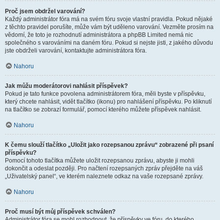
Proč jsem obdržel varování?
Každý administrátor fóra má na svém fóru svoje vlastní pravidla. Pokud nějaké
z těchto pravidel porušíte, může vám být uděleno varování. Vezměte prosím na
vědomí, že toto je rozhodnutí administrátora a phpBB Limited nemá nic
společného s varováními na daném fóru. Pokud si nejste jisti, z jakého důvodu
jste obdrželi varování, kontaktujte administrátora fóra.
Nahoru
Jak můžu moderátorovi nahlásit příspěvek?
Pokud je tato funkce povolena administrátorem fóra, měli byste v příspěvku,
který chcete nahlásit, vidět tlačítko (ikonu) pro nahlášení příspěvku. Po kliknutí
na tlačítko se zobrazí formulář, pomocí kterého můžete příspěvek nahlásit.
Nahoru
K čemu slouží tlačítko „Uložit jako rozepsanou zprávu“ zobrazené při psaní
příspěvku?
Pomocí tohoto tlačítka můžete uložit rozepsanou zprávu, abyste ji mohli
dokončit a odeslat později. Pro načtení rozepsaných zpráv přejděte na váš
„Uživatelský panel“, ve kterém naleznete odkaz na vaše rozepsané zprávy.
Nahoru
Proč musí být můj příspěvek schválen?
Administrátor fóra se mohl rozhodnout, že příspěvky ve fóru, do kterého