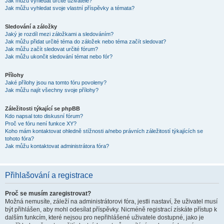
Jak můžu vyhledat určité uživatele?
Jak můžu vyhledat svoje vlastní příspěvky a témata?
Sledování a záložky
Jaký je rozdíl mezi záložkami a sledováním?
Jak můžu přidat určité téma do záložek nebo téma začít sledovat?
Jak můžu začít sledovat určité fórum?
Jak můžu ukončit sledování témat nebo fór?
Přílohy
Jaké přílohy jsou na tomto fóru povoleny?
Jak můžu najít všechny svoje přílohy?
Záležitosti týkající se phpBB
Kdo napsal toto diskusní fórum?
Proč ve fóru není funkce XY?
Koho mám kontaktovat ohledně stížnosti a/nebo právních záležitostí týkajících se
tohoto fóra?
Jak můžu kontaktovat administrátora fóra?
Přihlašování a registrace
Proč se musím zaregistrovat?
Možná nemusíte, záleží na administrátorovi fóra, jestli nastaví, že uživatel musí
být přihlášen, aby mohl odesílat příspěvky. Nicméně registrací získáte přístup k
dalším funkcím, které nejsou pro nepřihlášené uživatele dostupné, jako je