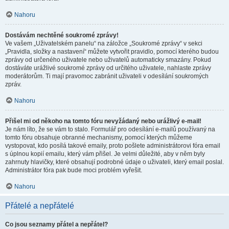
Nahoru
Dostávám nechtěné soukromé zprávy!
Ve vašem „Uživatelském panelu“ na záložce „Soukromé zprávy“ v sekci
„Pravidla, složky a nastavení“ můžete vytvořit pravidlo, pomocí kterého budou
zprávy od určeného uživatele nebo uživatelů automaticky smazány. Pokud
dostáváte urážlivé soukromé zprávy od určitého uživatele, nahlaste zprávy
moderátorům. Ti mají pravomoc zabránit uživateli v odesílání soukromých
zpráv.
Nahoru
Přišel mi od někoho na tomto fóru nevyžádaný nebo urážlivý e-mail!
Je nám líto, že se vám to stalo. Formulář pro odesílání e-mailů používaný na
tomto fóru obsahuje obranné mechanismy, pomocí kterých můžeme
vystopovat, kdo posílá takové emaily, proto pošlete administrátorovi fóra email
s úplnou kopií emailu, který vám přišel. Je velmi důležité, aby v něm byly
zahrnuty hlavičky, které obsahují podrobné údaje o uživateli, který email poslal.
Administrátor fóra pak bude moci problém vyřešit.
Nahoru
Přátelé a nepřátelé
Co jsou seznamy přátel a nepřátel?