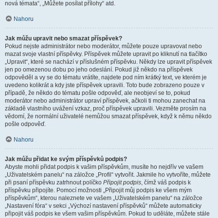
nová témata“, „Můžete posílat přílohy“ atd.
Nahoru
Jak můžu upravit nebo smazat příspěvek?
Pokud nejste administrátor nebo moderátor, můžete pouze upravovat nebo
mazat svoje vlastní příspěvky. Příspěvek můžete upravit po kliknutí na tlačítko
„Upravit“, které se nachází v příslušném příspěvku. Někdy lze upravit příspěvek
jen po omezenou dobu po jeho odeslání. Pokud již někdo na příspěvek
odpověděl a vy se do tématu vrátíte, najdete pod ním krátký text, ve kterém je
uvedeno kolikrát a kdy jste příspěvek upravili. Toto bude zobrazeno pouze v
případě, že někdo do tématu pošle odpověď, ale neobjeví se to, pokud
moderátor nebo administrátor upraví příspěvek, ačkoli ti mohou zanechat na
základě vlastního uvážení vzkaz, proč příspěvek upravili. Vezměte prosím na
vědomí, že normální uživatelé nemůžou smazat příspěvek, když k němu někdo
pošle odpověď.
Nahoru
Jak můžu přidat ke svým příspěvků podpis?
Abyste mohli přidat podpis k vašim příspěvkům, musíte ho nejdřív ve vašem
„Uživatelském panelu“ na záložce „Profil“ vytvořit. Jakmile ho vytvoříte, můžete
při psaní příspěvku zatrhnout políčko
Připojit podpis
, čímž váš podpis k
příspěvku připojíte. Pomocí možnosti „Připojit můj podpis ke všem mým
příspěvkům“, kterou naleznete ve vašem „Uživatelském panelu“ na záložce
„Nastavení fóra“ v sekci „Výchozí nastavení příspěvků“ můžete automaticky
připojit váš podpis ke všem vašim příspěvkům. Pokud to uděláte, můžete stále