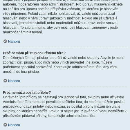
autorem, moderátorem nebo administrátorem. Pro úpravu hlasování klikněte
na tlačítko pro úpravu prvního příspěvku v tématu, ke kterému je hlasování
vždy připojeno. Pokud zatím nikdo nehlasoval, uživatelé můžou smazat
hlasování nebo v něm upravit jakoukoliv možnost. Pokud ale již uživatelé
hlasovali, jen administrátoři nebo moderátoři můžou upravit nebo smazat
hlasování. To zabrání tomu, aby byly možnosti hlasování změněny v ještě
neukončeném hlasování.
Nahoru
Proč nemám přístup do určitého fóra?
Do některých fór mají přístup jen určití uživatelé nebo skupiny. Abyste je mohli
zobrazit, číst, přispívat do nich nebo v nich provádět jiné akce, můžete
potřebovat speciální oprávnění. Kontaktujte administrátora fóra, aby vám
umožnil do fóra přístup.
Nahoru
Proč nemůžu posílat přílohy?
Oprávnění pro přílohy se nastavují pro jednotlivá fóra, skupiny nebo uživatele.
Administrátor fóra nemusel povolit do určitého fóra, do kterého můžete posílat
příspěvky, přidávat přílohy, nebo možná, že posílat přílohy můžou jen určité
skupiny, do kterých nepatříte. Pokud si nejste jisti, z jakého důvodu nemůžete k
příspěvkům přidávat přílohy, kontaktujte administrátora fóra.
Nahoru