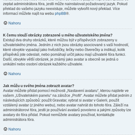
zeptat administrátora fóra, jestli může nainstalovat požadovaný jazyk. Pokud
překlad do vašeho jazyku neexistuje, můžete vytvořit nový překlad. Více
informací můžete najít na webu
phpBB
®.
Nahoru
K čemu slouží obrázky zobrazené u mého uživatelského jména?
Existují dva druhy obrázků, které můžou být v příspěvcích zobrazeny u
uživatelského jména. Jedním z nich jsou obrázky asociované s vaší hodností,
které obvykle vypadají jako hvězdičky, tečky nebo čtverečky a indikují, kolik
příspěvků jste odeslali, nebo pomáhají určit jakou mají uživatelé fóra funkci.
Další, obvykle větší obrázek, je známý jako avatar a obecně se jedná o
unikátní nebo osobní obrázek každého uživatele.
Nahoru
Jak můžu u svého jména zobrazit avatar?
Avatar můžete přidat pomocí možnosti „Nastavení avataru“, kterou najdete ve
vašem „Uživatelském panelu“ na záložce „Profil“. Avatar můžete přidat jedním z
následujících způsobů: použít Gravatar, vybrat si avatar v Galerii, použít
vzdálený avatar (z jiného webu), nebo avatar nahrát do tohoto fóra. Záleží na
administrátorovi fóra, jestli je používání avatarů povoleno a jakými způsoby lze
avatary do fóra přidat. Pokud nemůžete avatary používat, kontaktujte
administrátora fóra.
Nahoru