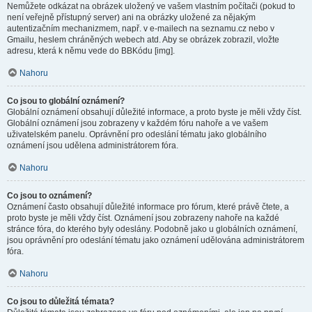
Nemůžete odkázat na obrázek uložený ve vašem vlastním počítači (pokud to
není veřejně přístupný server) ani na obrázky uložené za nějakým
autentizačním mechanizmem, např. v e-mailech na seznamu.cz nebo v
Gmailu, heslem chráněných webech atd. Aby se obrázek zobrazil, vložte
adresu, která k němu vede do BBKódu [img].
Nahoru
Co jsou to globální oznámení?
Globální oznámení obsahují důležité informace, a proto byste je měli vždy číst.
Globální oznámení jsou zobrazeny v každém fóru nahoře a ve vašem
uživatelském panelu. Oprávnění pro odeslání tématu jako globálního
oznámení jsou udělena administrátorem fóra.
Nahoru
Co jsou to oznámení?
Oznámení často obsahují důležité informace pro fórum, které právě čtete, a
proto byste je měli vždy číst. Oznámení jsou zobrazeny nahoře na každé
stránce fóra, do kterého byly odeslány. Podobně jako u globálních oznámení,
jsou oprávnění pro odeslání tématu jako oznámení udělována administrátorem
fóra.
Nahoru
Co jsou to důležitá témata?