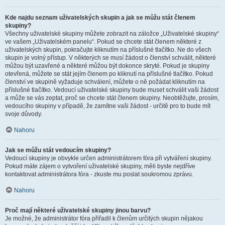
Kde najdu seznam uživatelských skupin a jak se můžu stát členem
skupiny?
Všechny uživatelské skupiny můžete zobrazit na záložce „Uživatelské skupiny“
ve vašem „Uživatelském panelu“. Pokud se chcete stát členem některé z
uživatelských skupin, pokračujte kliknutím na příslušné tlačítko. Ne do všech
skupin je volný přístup. V některých se musí žádost o členství schválit, některé
můžou být uzavřené a některé můžou být dokonce skryté. Pokud je skupiny
otevřená, můžete se stát jejím členem po kliknutí na příslušné tlačítko. Pokud
členství ve skupině vyžaduje schválení, můžete o ně požádat kliknutím na
příslušné tlačítko. Vedoucí uživatelské skupiny bude muset schválit vaši žádost
a může se vás zeptat, proč se chcete stát členem skupiny. Neobtěžujte, prosím,
vedoucího skupiny v případě, že zamítne vaši žádost - určitě pro to bude mít
svoje důvody.
Nahoru
Jak se můžu stát vedoucím skupiny?
Vedoucí skupiny je obvykle určen administrátorem fóra při vytváření skupiny.
Pokud máte zájem o vytvoření uživatelské skupiny, měli byste nejdříve
kontaktovat administrátora fóra - zkuste mu poslat soukromou zprávu.
Nahoru
Proč mají některé uživatelské skupiny jinou barvu?
Je možné, že administrátor fóra přiřadil k členům určitých skupin nějakou