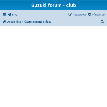
Suzuki forum - club
FAQ
Registrovat
Přihlásit se
H
Obsah fóra
Často kladené otázky
l
e
d
a
t