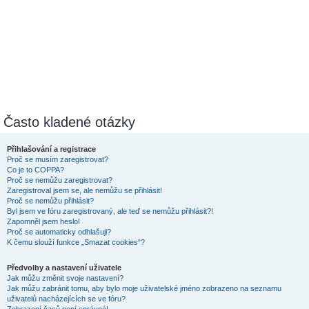
Často kladené otázky
Přihlašování a registrace
Proč se musím zaregistrovat?
Co je to COPPA?
Proč se nemůžu zaregistrovat?
Zaregistroval jsem se, ale nemůžu se přihlásit!
Proč se nemůžu přihlásit?
Byl jsem ve fóru zaregistrovaný, ale teď se nemůžu přihlásit?!
Zapomněl jsem heslo!
Proč se automaticky odhlašuji?
K čemu slouží funkce „Smazat cookies“?
Předvolby a nastavení uživatele
Jak můžu změnit svoje nastavení?
Jak můžu zabránit tomu, aby bylo moje uživatelské jméno zobrazeno na seznamu
uživatelů nacházejících se ve fóru?