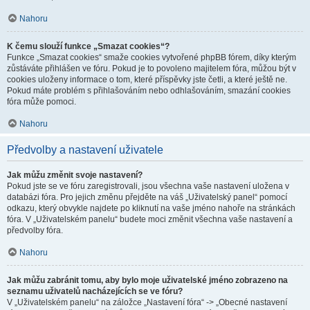
Nahoru
K čemu slouží funkce „Smazat cookies“?
Funkce „Smazat cookies“ smaže cookies vytvořené phpBB fórem, díky kterým
zůstáváte přihlášen ve fóru. Pokud je to povoleno majitelem fóra, můžou být v
cookies uloženy informace o tom, které příspěvky jste četli, a které ještě ne.
Pokud máte problém s přihlašováním nebo odhlašováním, smazání cookies
fóra může pomoci.
Nahoru
Předvolby a nastavení uživatele
Jak můžu změnit svoje nastavení?
Pokud jste se ve fóru zaregistrovali, jsou všechna vaše nastavení uložena v
databázi fóra. Pro jejich změnu přejděte na váš „Uživatelský panel“ pomocí
odkazu, který obvykle najdete po kliknutí na vaše jméno nahoře na stránkách
fóra. V „Uživatelském panelu“ budete moci změnit všechna vaše nastavení a
předvolby fóra.
Nahoru
Jak můžu zabránit tomu, aby bylo moje uživatelské jméno zobrazeno na
seznamu uživatelů nacházejících se ve fóru?
V „Uživatelském panelu“ na záložce „Nastavení fóra“ -> „Obecné nastavení