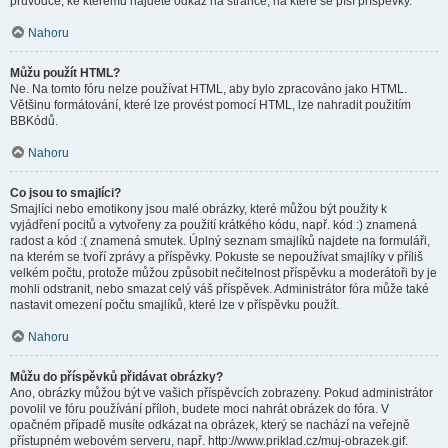
průvodce, ke kterému najdete odkaz na stránce, na které se píší příspěvky.
Nahoru
Můžu použít HTML?
Ne. Na tomto fóru nelze používat HTML, aby bylo zpracováno jako HTML.
Většinu formátování, které lze provést pomocí HTML, lze nahradit použitím
BBKódů.
Nahoru
Co jsou to smajlíci?
Smajlíci nebo emotikony jsou malé obrázky, které můžou být použity k
vyjádření pocitů a vytvořeny za použití krátkého kódu, např. kód :) znamená
radost a kód :( znamená smutek. Úplný seznam smajlíků najdete na formuláři,
na kterém se tvoří zprávy a příspěvky. Pokuste se nepoužívat smajlíky v příliš
velkém počtu, protože můžou způsobit nečitelnost příspěvku a moderátoři by je
mohli odstranit, nebo smazat celý váš příspěvek. Administrátor fóra může také
nastavit omezení počtu smajlíků, které lze v příspěvku použít.
Nahoru
Můžu do příspěvků přidávat obrázky?
Ano, obrázky můžou být ve vašich příspěvcích zobrazeny. Pokud administrátor
povolil ve fóru používání příloh, budete moci nahrát obrázek do fóra. V
opačném případě musíte odkázat na obrázek, který se nachází na veřejně
přístupném webovém serveru, např. http://www.priklad.cz/muj-obrazek.gif.