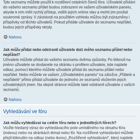
Tyto seznamy můžete použít k rozdělení ostatních členů fóra. Uživatelé přidáni
do vašeho seznamu přátel budou zobrazeni ve vašem uživatelském panelu,
abyste k nim měli rychlý přístup, viděli jejich online stav a mohli jim posílat
soukromé zprávy. V závislosti na použitém vzhledu můžou být zvýrazněny i
příspěvky od těchto uživatelů. Pokud přidáte uživatele do seznamu nepřátel,
budou jejich příspěvky skryty.
Nahoru
Jak můžu přidat nebo odstranit uživatele do/z mého seznamu přátel nebo
nepřátel?
Uživatele můžete přidat do vašeho seznamu dvěma způsoby. Po kliknutí na
jméno uživatele se dostanete na stránku s profilem uživatele, kde najdete
odkaz, pomocí kterého můžete uživatele přidat do seznamu přátel nebo
nepřátel. Nebo můžete ve vašem „Uživatelském panelu“ na záložce „Přátelé a
nepřátelé“ přímo přidat uživatele do jednoho ze seznamů vložením jejich
uživatelských jmen. Na stejné stránce můžete také odstranit uživatele z vašich
seznamů.
Nahoru
Vyhledávání ve fóru
Jak můžu vyhledávat na celém fóru nebo v jednotlivých fórech?
Vložte hledaný výraz do vyhledávacího pole umístěného na obsahu fóra
(indexu) nebo na stránkách témat nebo fór. Na rozšířené vyhledávání můžete
přejít kliknutím na odkaz (nebo ikonu) „Rozšířené vyhledávání“, který najdete