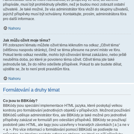
přispíváte, musí být prohlédnuty předtím, než je budou moci zobrazit ostatní
uživatelé. Je také možné, že vás administrátor fóra vložil do skupiny uživatelů,
jejichž příspěvky musí být schváleny. Kontaktujte, prosím, administrátora fóra
pro další informace.
Nahoru
Jak můžu oživit moje téma?
Při zobrazení tématu můžete oživit téma kliknutím na odkaz „Oživit téma“
(většinou naspodu stránky), čímž se téma přesune na první místo ve fóru.
Pokud tento odkaz nevidíte, mohlo být oživování témat zakázáno, nebo ještě
neuběhla doba, po které je povoleno téma oživit. Oživit téma jde také
jednoduše tak, že do něho odešlete příspěvek. Pokud to ale budete dělat,
ujistěte se, že to není proti pravidlům fóra.
Nahoru
Formátování a druhy témat
Co jsou to BBKódy?
BBKódy jsou speciální implementace HTML jazyka, které poskytují velkou
kontrolu pro formátování jednotlivých objektů v příspěvcích. Možnost používání
BBKódů uděluje administrátor fóra, ale BBKódy je také možné pro jednotlivé
příspěvky zakázat ve formuláři pro odesílání příspěvků. BBKódy se používají
podobně jako HTML, ale tagy jsou uzavřeny v hranatých závorkách [ a ] a ne v
< a >. Pro více informací o formátování pomocí BBKódů se podívejte na