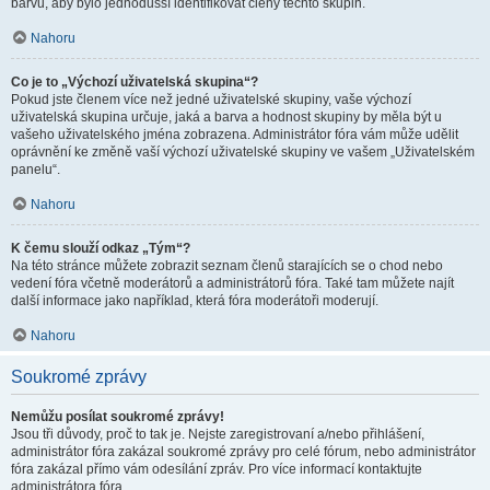
barvu, aby bylo jednodušší identifikovat členy těchto skupin.
Nahoru
Co je to „Výchozí uživatelská skupina“?
Pokud jste členem více než jedné uživatelské skupiny, vaše výchozí
uživatelská skupina určuje, jaká a barva a hodnost skupiny by měla být u
vašeho uživatelského jména zobrazena. Administrátor fóra vám může udělit
oprávnění ke změně vaší výchozí uživatelské skupiny ve vašem „Uživatelském
panelu“.
Nahoru
K čemu slouží odkaz „Tým“?
Na této stránce můžete zobrazit seznam členů starajících se o chod nebo
vedení fóra včetně moderátorů a administrátorů fóra. Také tam můžete najít
další informace jako například, která fóra moderátoři moderují.
Nahoru
Soukromé zprávy
Nemůžu posílat soukromé zprávy!
Jsou tři důvody, proč to tak je. Nejste zaregistrovaní a/nebo přihlášení,
administrátor fóra zakázal soukromé zprávy pro celé fórum, nebo administrátor
fóra zakázal přímo vám odesílání zpráv. Pro více informací kontaktujte
administrátora fóra.