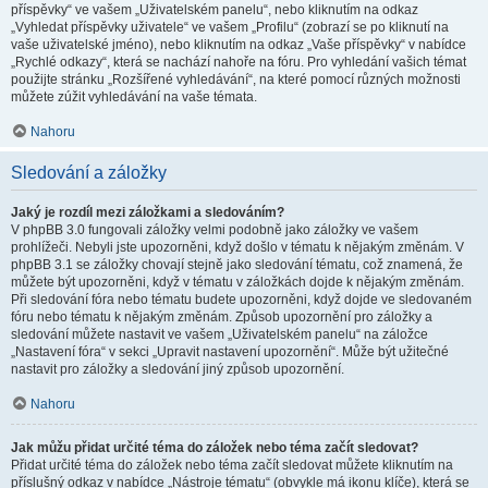
příspěvky“ ve vašem „Uživatelském panelu“, nebo kliknutím na odkaz
„Vyhledat příspěvky uživatele“ ve vašem „Profilu“ (zobrazí se po kliknutí na
vaše uživatelské jméno), nebo kliknutím na odkaz „Vaše příspěvky“ v nabídce
„Rychlé odkazy“, která se nachází nahoře na fóru. Pro vyhledání vašich témat
použijte stránku „Rozšířené vyhledávání“, na které pomocí různých možnosti
můžete zúžit vyhledávání na vaše témata.
Nahoru
Sledování a záložky
Jaký je rozdíl mezi záložkami a sledováním?
V phpBB 3.0 fungovali záložky velmi podobně jako záložky ve vašem
prohlížeči. Nebyli jste upozorněni, když došlo v tématu k nějakým změnám. V
phpBB 3.1 se záložky chovají stejně jako sledování tématu, což znamená, že
můžete být upozorněni, když v tématu v záložkách dojde k nějakým změnám.
Při sledování fóra nebo tématu budete upozorněni, když dojde ve sledovaném
fóru nebo tématu k nějakým změnám. Způsob upozornění pro záložky a
sledování můžete nastavit ve vašem „Uživatelském panelu“ na záložce
„Nastavení fóra“ v sekci „Upravit nastavení upozornění“. Může být užitečné
nastavit pro záložky a sledování jiný způsob upozornění.
Nahoru
Jak můžu přidat určité téma do záložek nebo téma začít sledovat?
Přidat určité téma do záložek nebo téma začít sledovat můžete kliknutím na
příslušný odkaz v nabídce „Nástroje tématu“ (obvykle má ikonu klíče), která se