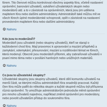
fórem. Tito členové můžou kontrolovat všechny aspekty fóra, včetně nastavení
oprávnění, banování uživatelů, vytváření uživatelských skupin nebo
moderátorů atd. a to v závislosti na oprávněních, která jsou jim udělena
majitelem fóra nebo dalšími administrátory. Administrátoři také můžou mít ve
všech fórech úplné moderátorské schopnosti, opět v závislosti na nastavení
provedeném majitelem fóra nebo dalšími administrátory.
Nahoru
Kdo jsou to moderátoři?
Moderátoři jsou uživatelé (nebo skupiny uživatelů), kteří se starají o
každodenní chod fóra. Mají pravomoc k upravování a mazání příspěvků a
zamykání, odemykání, přesunování, mazání a rozdělování témat ve fórech,
která moderují. Obecně jsou moderátoři přítomni, aby zabraňovali uživatelů v
psaní mimo téma nebo v posílání hanlivých nebo urážlivých materiálů.
Nahoru
Co jsou to uživatelské skupiny?
Uživatelské skupiny jsou skupiny uživatelů, které dělí komunitu uživatelů na
menší části, se kterými můžou administrátoři fóra snadněji pracovat. Každý
člen fóra může patřit do několika skupin a každé skupině můžou být přiřazena
různá oprávnění. To umožňuje administrátorům jednoduše měnit oprávnění
pro mnoho uživatelů najednou, například změnit oprávnění pro moderátory,
nebo povolit uživatelům přístup do soukromého fóra.
Nahoru