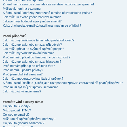
Zobrazení časů není správné!
Změnil jsem časovou zónu, ale čas se stále nezobrazuje správně!
Můj jazyk není na seznamu!
K čemu slouží obrázky zobrazené u mého uživatelského jména?
Jak můžu u svého jména zobrazit avatar?
Jaká je moje hodnost a jak ji můžu změnit?
Když chci poslat e-mail uživateli fóra, musím se přihlásit?
Psaní příspěvků
Jak můžu vytvořit nové téma nebo poslat odpověď?
Jak můžu upravit nebo smazat příspěvek?
Jak můžu přidat ke svým příspěvků podpis?
Jak můžu vytvořit hlasování/anketu?
Proč nemůžu přidat do hlasování více možností?
Jak můžu upravit nebo smazat hlasování?
Proč nemám přístup do určitého fóra?
Proč nemůžu posílat přílohy?
Proč jsem obdržel varování?
Jak můžu moderátorovi nahlásit příspěvek?
K čemu slouží tlačítko „Uložit jako rozepsanou zprávu“ zobrazené při psaní příspěvku?
Proč musí být můj příspěvek schválen?
Jak můžu oživit moje téma?
Formátování a druhy témat
Co jsou to BBKódy?
Můžu použít HTML?
Co jsou to smajlíci?
Můžu do příspěvků přidávat obrázky?
Co jsou to globální oznámení?