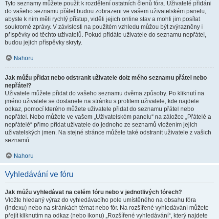
Tyto seznamy můžete použít k rozdělení ostatních členů fóra. Uživatelé přidáni
do vašeho seznamu přátel budou zobrazeni ve vašem uživatelském panelu,
abyste k nim měli rychlý přístup, viděli jejich online stav a mohli jim posílat
soukromé zprávy. V závislosti na použitém vzhledu můžou být zvýrazněny i
příspěvky od těchto uživatelů. Pokud přidáte uživatele do seznamu nepřátel,
budou jejich příspěvky skryty.
Nahoru
Jak můžu přidat nebo odstranit uživatele do/z mého seznamu přátel nebo
nepřátel?
Uživatele můžete přidat do vašeho seznamu dvěma způsoby. Po kliknutí na
jméno uživatele se dostanete na stránku s profilem uživatele, kde najdete
odkaz, pomocí kterého můžete uživatele přidat do seznamu přátel nebo
nepřátel. Nebo můžete ve vašem „Uživatelském panelu“ na záložce „Přátelé a
nepřátelé“ přímo přidat uživatele do jednoho ze seznamů vložením jejich
uživatelských jmen. Na stejné stránce můžete také odstranit uživatele z vašich
seznamů.
Nahoru
Vyhledávání ve fóru
Jak můžu vyhledávat na celém fóru nebo v jednotlivých fórech?
Vložte hledaný výraz do vyhledávacího pole umístěného na obsahu fóra
(indexu) nebo na stránkách témat nebo fór. Na rozšířené vyhledávání můžete
přejít kliknutím na odkaz (nebo ikonu) „Rozšířené vyhledávání“, který najdete