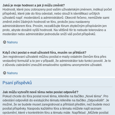
Jaká je moje hodnost a jak ji můžu změnit?
Hodnosti, které jsou zobrazeny pod vaším uživatelským jménem, indikují počet
příspěvků, které jste do fóra odeslali, nebo slouží k identifikaci určitých
uživatelů např. moderátorů a administrátorů. Obecně řečeno, nemůžete sami
změnit znění žádných hodností ve fóru, protože jsou nastaveny
administrátorem fóra. Prosím, nezatěžujte fórum zbytečným přispíváním jen
proto, abyste dosáhli vyšší hodnosti. Na většině fór to nebude tolerováno a
moderátor nebo administrátor jednoduše sníží váš počet příspěvků.
Nahoru
Když chci poslat e-mail uživateli fóra, musím se přihlásit?
Jen registrovaní uživatelé můžou posílat e-maily ostatním členům fóra přes
vestavěný formulář a to jen v případě, že administrátor tuto funkci povolil. Je to
z důvodu zabránění zneužití emailového systému anonymními uživateli.
Nahoru
Psaní příspěvků
Jak můžu vytvořit nové téma nebo poslat odpověď?
Pokud chcete do fóra poslat nové téma, klikněte na tlačítko „Nové téma“. Pro
odeslání odpovědi do existujícího tématu klikněte na tlačítko „Odpovědět“. Je
možné, že se budete muset zaregistrovat a přihlásit předtím, než budete moci
posílat příspěvky. Naspodu každého fóra a tématu můžete najít seznam
oprávnění, které v konkrétním fóru a tématu máte. Například: „Můžete posílat