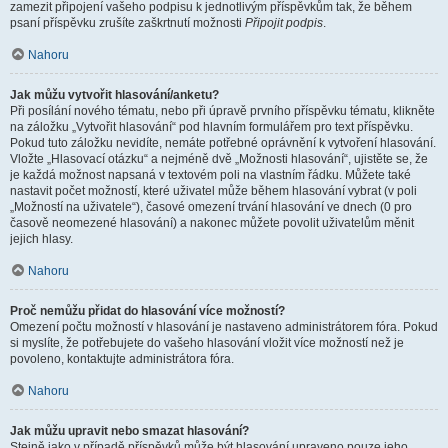
zamezit připojení vašeho podpisu k jednotlivým příspěvkům tak, že během
psaní příspěvku zrušíte zaškrtnutí možnosti
Připojit podpis
.
Nahoru
Jak můžu vytvořit hlasování/anketu?
Při posílání nového tématu, nebo při úpravě prvního příspěvku tématu, klikněte
na záložku „Vytvořit hlasování“ pod hlavním formulářem pro text příspěvku.
Pokud tuto záložku nevidíte, nemáte potřebné oprávnění k vytvoření hlasování.
Vložte „Hlasovací otázku“ a nejméně dvě „Možnosti hlasování“, ujistěte se, že
je každá možnost napsaná v textovém poli na vlastním řádku. Můžete také
nastavit počet možností, které uživatel může během hlasování vybrat (v poli
„Možností na uživatele“), časové omezení trvání hlasování ve dnech (0 pro
časově neomezené hlasování) a nakonec můžete povolit uživatelům měnit
jejich hlasy.
Nahoru
Proč nemůžu přidat do hlasování více možností?
Omezení počtu možností v hlasování je nastaveno administrátorem fóra. Pokud
si myslíte, že potřebujete do vašeho hlasování vložit více možností než je
povoleno, kontaktujte administrátora fóra.
Nahoru
Jak můžu upravit nebo smazat hlasování?
Stejně jako v případě příspěvků může být hlasování upraveno pouze jeho