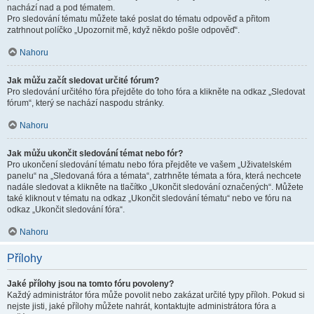
nachází nad a pod tématem.
Pro sledování tématu můžete také poslat do tématu odpověď a přitom
zatrhnout políčko „Upozornit mě, když někdo pošle odpověď“.
Nahoru
Jak můžu začít sledovat určité fórum?
Pro sledování určitého fóra přejděte do toho fóra a klikněte na odkaz „Sledovat
fórum“, který se nachází naspodu stránky.
Nahoru
Jak můžu ukončit sledování témat nebo fór?
Pro ukončení sledování tématu nebo fóra přejděte ve vašem „Uživatelském
panelu“ na „Sledovaná fóra a témata“, zatrhněte témata a fóra, která nechcete
nadále sledovat a klikněte na tlačítko „Ukončit sledování označených“. Můžete
také kliknout v tématu na odkaz „Ukončit sledování tématu“ nebo ve fóru na
odkaz „Ukončit sledování fóra“.
Nahoru
Přílohy
Jaké přílohy jsou na tomto fóru povoleny?
Každý administrátor fóra může povolit nebo zakázat určité typy příloh. Pokud si
nejste jisti, jaké přílohy můžete nahrát, kontaktujte administrátora fóra a