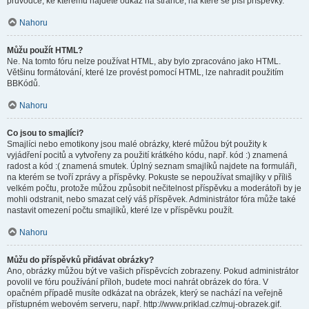
průvodce, ke kterému najdete odkaz na stránce, na které se píší příspěvky.
Nahoru
Můžu použít HTML?
Ne. Na tomto fóru nelze používat HTML, aby bylo zpracováno jako HTML.
Většinu formátování, které lze provést pomocí HTML, lze nahradit použitím
BBKódů.
Nahoru
Co jsou to smajlíci?
Smajlíci nebo emotikony jsou malé obrázky, které můžou být použity k
vyjádření pocitů a vytvořeny za použití krátkého kódu, např. kód :) znamená
radost a kód :( znamená smutek. Úplný seznam smajlíků najdete na formuláři,
na kterém se tvoří zprávy a příspěvky. Pokuste se nepoužívat smajlíky v příliš
velkém počtu, protože můžou způsobit nečitelnost příspěvku a moderátoři by je
mohli odstranit, nebo smazat celý váš příspěvek. Administrátor fóra může také
nastavit omezení počtu smajlíků, které lze v příspěvku použít.
Nahoru
Můžu do příspěvků přidávat obrázky?
Ano, obrázky můžou být ve vašich příspěvcích zobrazeny. Pokud administrátor
povolil ve fóru používání příloh, budete moci nahrát obrázek do fóra. V
opačném případě musíte odkázat na obrázek, který se nachází na veřejně
přístupném webovém serveru, např. http://www.priklad.cz/muj-obrazek.gif.