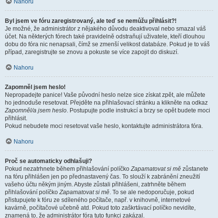
Nahoru
Byl jsem ve fóru zaregistrovaný, ale teď se nemůžu přihlásit?!
Je možné, že administrátor z nějakého důvodu deaktivoval nebo smazal váš
účet. Na některých fórech také pravidelně odstraňují uživatele, kteří dlouhou
dobu do fóra nic nenapsali, čímž se zmenší velikost databáze. Pokud je to váš
případ, zaregistrujte se znovu a pokuste se více zapojit do diskuzí.
Nahoru
Zapomněl jsem heslo!
Nepropadejte panice! Vaše původní heslo nelze sice získat zpět, ale můžete
ho jednoduše resetovat. Přejděte na přihlašovací stránku a klikněte na odkaz
Zapomněl/a jsem heslo
. Postupujte podle instrukcí a brzy se opět budete moci
přihlásit.
Pokud nebudete moci resetovat vaše heslo, kontaktujte administrátora fóra.
Nahoru
Proč se automaticky odhlašuji?
Pokud nezatrhnete během přihlašování políčko
Zapamatovat si mě
zůstanete
na fóru přihlášen jen po přednastavený čas. To slouží k zabránění zneužití
vašeho účtu někým jiným. Abyste zůstali přihlášeni, zatrhněte během
přihlašování políčko
Zapamatovat si mě
. To se ale nedoporučuje, pokud
přistupujete k fóru ze sdíleného počítače, např. v knihovně, internetové
kavárně, počítačové učebně atd. Pokud toto zaškrtávací políčko nevidíte,
znamená to, že administrátor fóra tuto funkci zakázal.