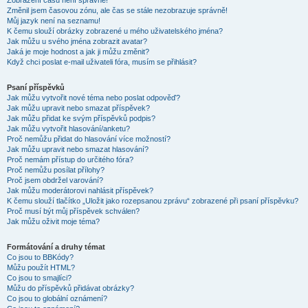
Zobrazení časů není správné!
Změnil jsem časovou zónu, ale čas se stále nezobrazuje správně!
Můj jazyk není na seznamu!
K čemu slouží obrázky zobrazené u mého uživatelského jména?
Jak můžu u svého jména zobrazit avatar?
Jaká je moje hodnost a jak ji můžu změnit?
Když chci poslat e-mail uživateli fóra, musím se přihlásit?
Psaní příspěvků
Jak můžu vytvořit nové téma nebo poslat odpověď?
Jak můžu upravit nebo smazat příspěvek?
Jak můžu přidat ke svým příspěvků podpis?
Jak můžu vytvořit hlasování/anketu?
Proč nemůžu přidat do hlasování více možností?
Jak můžu upravit nebo smazat hlasování?
Proč nemám přístup do určitého fóra?
Proč nemůžu posílat přílohy?
Proč jsem obdržel varování?
Jak můžu moderátorovi nahlásit příspěvek?
K čemu slouží tlačítko „Uložit jako rozepsanou zprávu“ zobrazené při psaní příspěvku?
Proč musí být můj příspěvek schválen?
Jak můžu oživit moje téma?
Formátování a druhy témat
Co jsou to BBKódy?
Můžu použít HTML?
Co jsou to smajlíci?
Můžu do příspěvků přidávat obrázky?
Co jsou to globální oznámení?