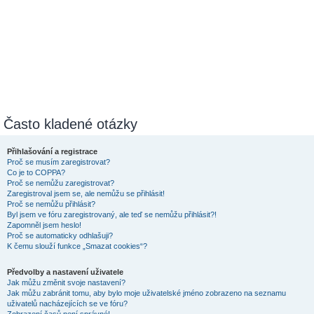
Často kladené otázky
Přihlašování a registrace
Proč se musím zaregistrovat?
Co je to COPPA?
Proč se nemůžu zaregistrovat?
Zaregistroval jsem se, ale nemůžu se přihlásit!
Proč se nemůžu přihlásit?
Byl jsem ve fóru zaregistrovaný, ale teď se nemůžu přihlásit?!
Zapomněl jsem heslo!
Proč se automaticky odhlašuji?
K čemu slouží funkce „Smazat cookies“?
Předvolby a nastavení uživatele
Jak můžu změnit svoje nastavení?
Jak můžu zabránit tomu, aby bylo moje uživatelské jméno zobrazeno na seznamu
uživatelů nacházejících se ve fóru?