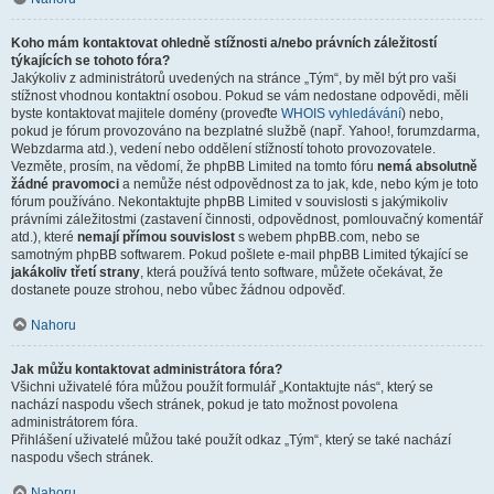
Koho mám kontaktovat ohledně stížnosti a/nebo právních záležitostí
týkajících se tohoto fóra?
Jakýkoliv z administrátorů uvedených na stránce „Tým“, by měl být pro vaši
stížnost vhodnou kontaktní osobou. Pokud se vám nedostane odpovědi, měli
byste kontaktovat majitele domény (proveďte
WHOIS vyhledávání
) nebo,
pokud je fórum provozováno na bezplatné službě (např. Yahoo!, forumzdarma,
Webzdarma atd.), vedení nebo oddělení stížností tohoto provozovatele.
Vezměte, prosím, na vědomí, že phpBB Limited na tomto fóru
nemá absolutně
žádné pravomoci
a nemůže nést odpovědnost za to jak, kde, nebo kým je toto
fórum používáno. Nekontaktujte phpBB Limited v souvislosti s jakýmikoliv
právními záležitostmi (zastavení činnosti, odpovědnost, pomlouvačný komentář
atd.), které
nemají přímou souvislost
s webem phpBB.com, nebo se
samotným phpBB softwarem. Pokud pošlete e-mail phpBB Limited týkající se
jakákoliv třetí strany
, která používá tento software, můžete očekávat, že
dostanete pouze strohou, nebo vůbec žádnou odpověď.
Nahoru
Jak můžu kontaktovat administrátora fóra?
Všichni uživatelé fóra můžou použít formulář „Kontaktujte nás“, který se
nachází naspodu všech stránek, pokud je tato možnost povolena
administrátorem fóra.
Přihlášení uživatelé můžou také použít odkaz „Tým“, který se také nachází
naspodu všech stránek.
Nahoru