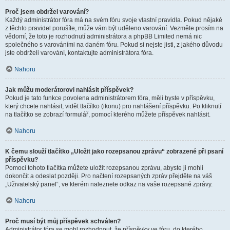
Proč jsem obdržel varování?
Každý administrátor fóra má na svém fóru svoje vlastní pravidla. Pokud nějaké
z těchto pravidel porušíte, může vám být uděleno varování. Vezměte prosím na
vědomí, že toto je rozhodnutí administrátora a phpBB Limited nemá nic
společného s varováními na daném fóru. Pokud si nejste jisti, z jakého důvodu
jste obdrželi varování, kontaktujte administrátora fóra.
Nahoru
Jak můžu moderátorovi nahlásit příspěvek?
Pokud je tato funkce povolena administrátorem fóra, měli byste v příspěvku,
který chcete nahlásit, vidět tlačítko (ikonu) pro nahlášení příspěvku. Po kliknutí
na tlačítko se zobrazí formulář, pomocí kterého můžete příspěvek nahlásit.
Nahoru
K čemu slouží tlačítko „Uložit jako rozepsanou zprávu“ zobrazené při psaní
příspěvku?
Pomocí tohoto tlačítka můžete uložit rozepsanou zprávu, abyste ji mohli
dokončit a odeslat později. Pro načtení rozepsaných zpráv přejděte na váš
„Uživatelský panel“, ve kterém naleznete odkaz na vaše rozepsané zprávy.
Nahoru
Proč musí být můj příspěvek schválen?
Administrátor fóra se mohl rozhodnout, že příspěvky ve fóru, do kterého