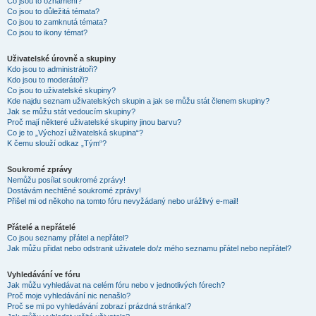
Co jsou to oznámení?
Co jsou to důležitá témata?
Co jsou to zamknutá témata?
Co jsou to ikony témat?
Uživatelské úrovně a skupiny
Kdo jsou to administrátoři?
Kdo jsou to moderátoři?
Co jsou to uživatelské skupiny?
Kde najdu seznam uživatelských skupin a jak se můžu stát členem skupiny?
Jak se můžu stát vedoucím skupiny?
Proč mají některé uživatelské skupiny jinou barvu?
Co je to „Výchozí uživatelská skupina“?
K čemu slouží odkaz „Tým“?
Soukromé zprávy
Nemůžu posílat soukromé zprávy!
Dostávám nechtěné soukromé zprávy!
Přišel mi od někoho na tomto fóru nevyžádaný nebo urážlivý e-mail!
Přátelé a nepřátelé
Co jsou seznamy přátel a nepřátel?
Jak můžu přidat nebo odstranit uživatele do/z mého seznamu přátel nebo nepřátel?
Vyhledávání ve fóru
Jak můžu vyhledávat na celém fóru nebo v jednotlivých fórech?
Proč moje vyhledávání nic nenašlo?
Proč se mi po vyhledávání zobrazí prázdná stránka!?