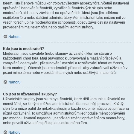
fórem. Tito členové můžou kontrolovat všechny aspekty fóra, včetně nastavení
oprávnění, banování uživatelů, vytváření uživatelských skupin nebo
moderátorů atd. a to v závislosti na oprávněních, která jsou jim udělena
majitelem fóra nebo dalšími administrátory. Administrátoři také můžou mít ve
všech fórech úplné moderátorské schopnosti, opět v závislosti na nastavení
provedeném majitelem fóra nebo dalšími administrátory.
Nahoru
Kdo jsou to moderátoři?
Moderátoři jsou uživatelé (nebo skupiny uživatelů), kteří se starají o
každodenní chod fóra. Mají pravomoc k upravování a mazání příspěvků a
zamykání, odemykání, přesunování, mazání a rozdělování témat ve fórech,
která moderují. Obecně jsou moderátoři přítomni, aby zabraňovali uživatelů v
psaní mimo téma nebo v posílání hanlivých nebo urážlivých materiálů.
Nahoru
Co jsou to uživatelské skupiny?
Uživatelské skupiny jsou skupiny uživatelů, které dělí komunitu uživatelů na
menší části, se kterými můžou administrátoři fóra snadněji pracovat. Každý
člen fóra může patřit do několika skupin a každé skupině můžou být přiřazena
různá oprávnění. To umožňuje administrátorům jednoduše měnit oprávnění
pro mnoho uživatelů najednou, například změnit oprávnění pro moderátory,
nebo povolit uživatelům přístup do soukromého fóra.
Nahoru