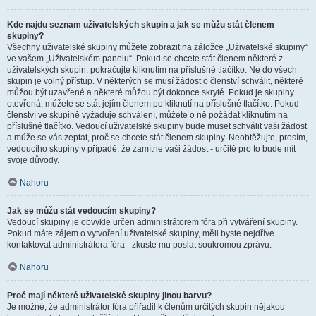
Kde najdu seznam uživatelských skupin a jak se můžu stát členem
skupiny?
Všechny uživatelské skupiny můžete zobrazit na záložce „Uživatelské skupiny“
ve vašem „Uživatelském panelu“. Pokud se chcete stát členem některé z
uživatelských skupin, pokračujte kliknutím na příslušné tlačítko. Ne do všech
skupin je volný přístup. V některých se musí žádost o členství schválit, některé
můžou být uzavřené a některé můžou být dokonce skryté. Pokud je skupiny
otevřená, můžete se stát jejím členem po kliknutí na příslušné tlačítko. Pokud
členství ve skupině vyžaduje schválení, můžete o ně požádat kliknutím na
příslušné tlačítko. Vedoucí uživatelské skupiny bude muset schválit vaši žádost
a může se vás zeptat, proč se chcete stát členem skupiny. Neobtěžujte, prosím,
vedoucího skupiny v případě, že zamítne vaši žádost - určitě pro to bude mít
svoje důvody.
Nahoru
Jak se můžu stát vedoucím skupiny?
Vedoucí skupiny je obvykle určen administrátorem fóra při vytváření skupiny.
Pokud máte zájem o vytvoření uživatelské skupiny, měli byste nejdříve
kontaktovat administrátora fóra - zkuste mu poslat soukromou zprávu.
Nahoru
Proč mají některé uživatelské skupiny jinou barvu?
Je možné, že administrátor fóra přiřadil k členům určitých skupin nějakou