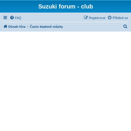
Suzuki forum - club
FAQ
Registrovat
Přihlásit se
H
Obsah fóra
Často kladené otázky
l
e
d
a
t