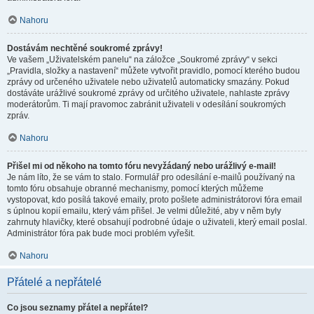
Nahoru
Dostávám nechtěné soukromé zprávy!
Ve vašem „Uživatelském panelu“ na záložce „Soukromé zprávy“ v sekci
„Pravidla, složky a nastavení“ můžete vytvořit pravidlo, pomocí kterého budou
zprávy od určeného uživatele nebo uživatelů automaticky smazány. Pokud
dostáváte urážlivé soukromé zprávy od určitého uživatele, nahlaste zprávy
moderátorům. Ti mají pravomoc zabránit uživateli v odesílání soukromých
zpráv.
Nahoru
Přišel mi od někoho na tomto fóru nevyžádaný nebo urážlivý e-mail!
Je nám líto, že se vám to stalo. Formulář pro odesílání e-mailů používaný na
tomto fóru obsahuje obranné mechanismy, pomocí kterých můžeme
vystopovat, kdo posílá takové emaily, proto pošlete administrátorovi fóra email
s úplnou kopií emailu, který vám přišel. Je velmi důležité, aby v něm byly
zahrnuty hlavičky, které obsahují podrobné údaje o uživateli, který email poslal.
Administrátor fóra pak bude moci problém vyřešit.
Nahoru
Přátelé a nepřátelé
Co jsou seznamy přátel a nepřátel?