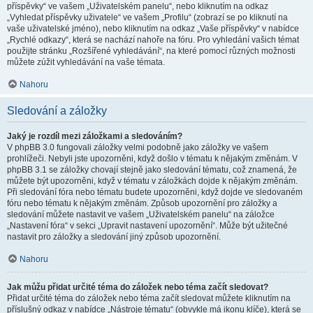
příspěvky“ ve vašem „Uživatelském panelu“, nebo kliknutím na odkaz
„Vyhledat příspěvky uživatele“ ve vašem „Profilu“ (zobrazí se po kliknutí na
vaše uživatelské jméno), nebo kliknutím na odkaz „Vaše příspěvky“ v nabídce
„Rychlé odkazy“, která se nachází nahoře na fóru. Pro vyhledání vašich témat
použijte stránku „Rozšířené vyhledávání“, na které pomocí různých možnosti
můžete zúžit vyhledávání na vaše témata.
Nahoru
Sledování a záložky
Jaký je rozdíl mezi záložkami a sledováním?
V phpBB 3.0 fungovali záložky velmi podobně jako záložky ve vašem
prohlížeči. Nebyli jste upozorněni, když došlo v tématu k nějakým změnám. V
phpBB 3.1 se záložky chovají stejně jako sledování tématu, což znamená, že
můžete být upozorněni, když v tématu v záložkách dojde k nějakým změnám.
Při sledování fóra nebo tématu budete upozorněni, když dojde ve sledovaném
fóru nebo tématu k nějakým změnám. Způsob upozornění pro záložky a
sledování můžete nastavit ve vašem „Uživatelském panelu“ na záložce
„Nastavení fóra“ v sekci „Upravit nastavení upozornění“. Může být užitečné
nastavit pro záložky a sledování jiný způsob upozornění.
Nahoru
Jak můžu přidat určité téma do záložek nebo téma začít sledovat?
Přidat určité téma do záložek nebo téma začít sledovat můžete kliknutím na
příslušný odkaz v nabídce „Nástroje tématu“ (obvykle má ikonu klíče), která se