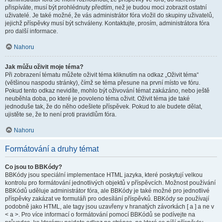
přispíváte, musí být prohlédnuty předtím, než je budou moci zobrazit ostatní
uživatelé. Je také možné, že vás administrátor fóra vložil do skupiny uživatelů,
jejichž příspěvky musí být schváleny. Kontaktujte, prosím, administrátora fóra
pro další informace.
Nahoru
Jak můžu oživit moje téma?
Při zobrazení tématu můžete oživit téma kliknutím na odkaz „Oživit téma“
(většinou naspodu stránky), čímž se téma přesune na první místo ve fóru.
Pokud tento odkaz nevidíte, mohlo být oživování témat zakázáno, nebo ještě
neuběhla doba, po které je povoleno téma oživit. Oživit téma jde také
jednoduše tak, že do něho odešlete příspěvek. Pokud to ale budete dělat,
ujistěte se, že to není proti pravidlům fóra.
Nahoru
Formátování a druhy témat
Co jsou to BBKódy?
BBKódy jsou speciální implementace HTML jazyka, které poskytují velkou
kontrolu pro formátování jednotlivých objektů v příspěvcích. Možnost používání
BBKódů uděluje administrátor fóra, ale BBKódy je také možné pro jednotlivé
příspěvky zakázat ve formuláři pro odesílání příspěvků. BBKódy se používají
podobně jako HTML, ale tagy jsou uzavřeny v hranatých závorkách [ a ] a ne v
< a >. Pro více informací o formátování pomocí BBKódů se podívejte na