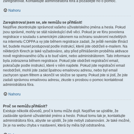
zaregistrovat. Kontaktujte administrátora fóra a požádejte ho o pomoc.
Nahoru
Zaregistroval jsem se, ale nemůžu se přihlásit!
Nejdříve zkontrolujte správnost vašeho uživatelského jména a hesla. Pokud
jsou správné, mohly se stát následující dvě věci. Pokud je ve fóru povolena
registrace v souladu s americkým zákonem na ochranu soukromí nezletilých
na internetu COPPA a vy jste během registrace zadali, že ještě nemáte třináct
let, budete muset postupovat podle instrukcí, které jste obdrželi e-mailem. Na
některých fórech je také vyžadováno, aby před přihlášením proběhla aktivace
nově registrovaného účtu a to buď vámi, nebo administrátorem. Tato informace
byla zobrazena během registrace. Pokud jste obdrželi registrační email,
pokračujte podle instrukcí, které v něm najdete. Pokud jste registrační email
neobdrželi, mohli jste zadat špatnou emailovou adresu, nebo byl email
zachycen spam filtrem a skončil ve složce se spamy. Pokud jste si jistí, že jste
zadali správnou emailovou adresu, zkuste s prosbou o pomoc kontaktovat
administrátora fóra.
Nahoru
Proč se nemůžu přihlásit?
Existuje několik důvodů, proč k tomu může dojít. Nejdříve se ujistěte, že
zadáváte správné uživatelské jméno a heslo. Pokud tomu tak je, kontaktujte
administrátora fóra, abyste se ujistili, že jste nebyli zabanováni. Je také možné,
že je na webu chyba v nastavení, která by měla být odstraněna.