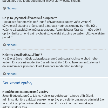
barvu, aby bylo jednodušší identifikovat členy těchto skupin.
Nahoru
Co je to „Výchozí uživatelská skupina“?
Pokud jste členem více než jedné uživatelské skupiny, vaše výchozí
uživatelská skupina určuje, jaká a barva a hodnost skupiny by měla být u
vašeho uživatelského jména zobrazena. Administrátor fóra vám může udělit
oprávnění ke změně vaší výchozí uživatelské skupiny ve vašem „Uživatelském
panelu“.
Nahoru
K čemu slouží odkaz „Tým“?
Na této stránce můžete zobrazit seznam členů starajících se o chod nebo
vedení fóra včetně moderátorů a administrátorů fóra. Také tam můžete najít
další informace jako například, která fóra moderátoři moderují.
Nahoru
Soukromé zprávy
Nemůžu posílat soukromé zprávy!
Jsou tři důvody, proč to tak je. Nejste zaregistrovaní a/nebo přihlášení,
administrátor fóra zakázal soukromé zprávy pro celé fórum, nebo administrátor
fóra zakázal přímo vám odesílání zpráv. Pro více informací kontaktujte
administrátora fóra.