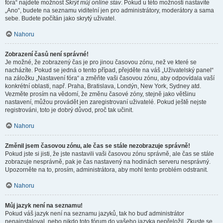
fóra“ najdete možnost
Skrýt můj online stav
. Pokud u této možnosti nastavíte
„Ano“, budete na seznamu viditelní jen pro administrátory, moderátory a sama
sebe. Budete počítán jako skrytý uživatel.
Nahoru
Zobrazení časů není správné!
Je možné, že zobrazený čas je pro jinou časovou zónu, než ve které se
nacházíte. Pokud se jedná o tento případ, přejděte na váš „Uživatelský panel“
na záložku „Nastavení fóra“ a změňte vaši časovou zónu, aby odpovídala vaší
konkrétní oblasti, např. Praha, Bratislava, Londýn, New York, Sydney atd.
Vezměte prosím na vědomí, že změnu časové zóny, stejně jako většinu
nastavení, můžou provádět jen zaregistrovaní uživatelé. Pokud ještě nejste
registrováni, toto je dobrý důvod, proč tak učinit.
Nahoru
Změnil jsem časovou zónu, ale čas se stále nezobrazuje správně!
Pokud jste si jisti, že jste nastavili vaši časovou zónu správně, ale čas se stále
zobrazuje nesprávně, pak je čas nastavený na hodinách serveru nesprávný.
Upozorněte na to, prosím, administrátora, aby mohl tento problém odstranit.
Nahoru
Můj jazyk není na seznamu!
Pokud váš jazyk není na seznamu jazyků, tak ho buď administrátor
nenainstaloval, nebo nikdo toto fórum do vašeho jazyka nepřeložil. Zkuste se