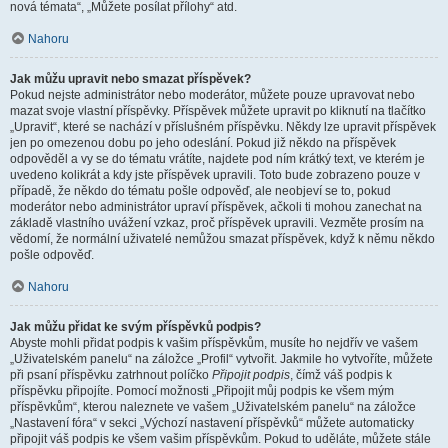
nová témata“, „Můžete posílat přílohy“ atd.
Nahoru
Jak můžu upravit nebo smazat příspěvek?
Pokud nejste administrátor nebo moderátor, můžete pouze upravovat nebo
mazat svoje vlastní příspěvky. Příspěvek můžete upravit po kliknutí na tlačítko
„Upravit“, které se nachází v příslušném příspěvku. Někdy lze upravit příspěvek
jen po omezenou dobu po jeho odeslání. Pokud již někdo na příspěvek
odpověděl a vy se do tématu vrátíte, najdete pod ním krátký text, ve kterém je
uvedeno kolikrát a kdy jste příspěvek upravili. Toto bude zobrazeno pouze v
případě, že někdo do tématu pošle odpověď, ale neobjeví se to, pokud
moderátor nebo administrátor upraví příspěvek, ačkoli ti mohou zanechat na
základě vlastního uvážení vzkaz, proč příspěvek upravili. Vezměte prosím na
vědomí, že normální uživatelé nemůžou smazat příspěvek, když k němu někdo
pošle odpověď.
Nahoru
Jak můžu přidat ke svým příspěvků podpis?
Abyste mohli přidat podpis k vašim příspěvkům, musíte ho nejdřív ve vašem
„Uživatelském panelu“ na záložce „Profil“ vytvořit. Jakmile ho vytvoříte, můžete
při psaní příspěvku zatrhnout políčko
Připojit podpis
, čímž váš podpis k
příspěvku připojíte. Pomocí možnosti „Připojit můj podpis ke všem mým
příspěvkům“, kterou naleznete ve vašem „Uživatelském panelu“ na záložce
„Nastavení fóra“ v sekci „Výchozí nastavení příspěvků“ můžete automaticky
připojit váš podpis ke všem vašim příspěvkům. Pokud to uděláte, můžete stále