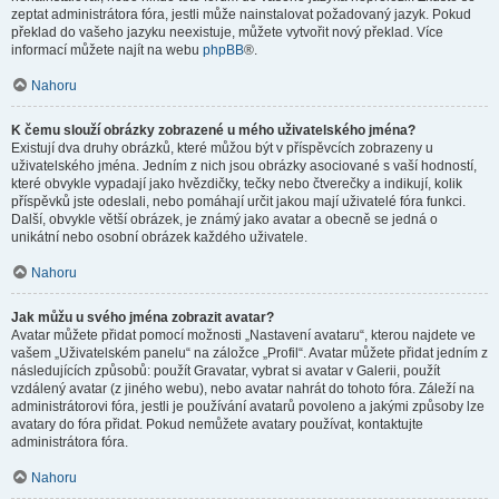
zeptat administrátora fóra, jestli může nainstalovat požadovaný jazyk. Pokud
překlad do vašeho jazyku neexistuje, můžete vytvořit nový překlad. Více
informací můžete najít na webu
phpBB
®.
Nahoru
K čemu slouží obrázky zobrazené u mého uživatelského jména?
Existují dva druhy obrázků, které můžou být v příspěvcích zobrazeny u
uživatelského jména. Jedním z nich jsou obrázky asociované s vaší hodností,
které obvykle vypadají jako hvězdičky, tečky nebo čtverečky a indikují, kolik
příspěvků jste odeslali, nebo pomáhají určit jakou mají uživatelé fóra funkci.
Další, obvykle větší obrázek, je známý jako avatar a obecně se jedná o
unikátní nebo osobní obrázek každého uživatele.
Nahoru
Jak můžu u svého jména zobrazit avatar?
Avatar můžete přidat pomocí možnosti „Nastavení avataru“, kterou najdete ve
vašem „Uživatelském panelu“ na záložce „Profil“. Avatar můžete přidat jedním z
následujících způsobů: použít Gravatar, vybrat si avatar v Galerii, použít
vzdálený avatar (z jiného webu), nebo avatar nahrát do tohoto fóra. Záleží na
administrátorovi fóra, jestli je používání avatarů povoleno a jakými způsoby lze
avatary do fóra přidat. Pokud nemůžete avatary používat, kontaktujte
administrátora fóra.
Nahoru