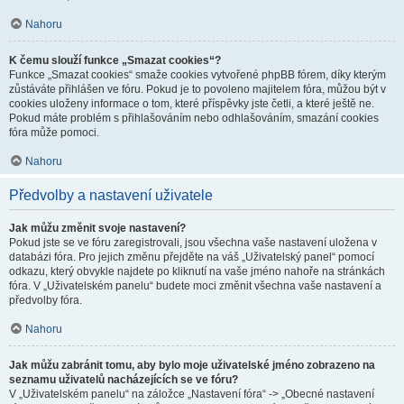
Nahoru
K čemu slouží funkce „Smazat cookies“?
Funkce „Smazat cookies“ smaže cookies vytvořené phpBB fórem, díky kterým
zůstáváte přihlášen ve fóru. Pokud je to povoleno majitelem fóra, můžou být v
cookies uloženy informace o tom, které příspěvky jste četli, a které ještě ne.
Pokud máte problém s přihlašováním nebo odhlašováním, smazání cookies
fóra může pomoci.
Nahoru
Předvolby a nastavení uživatele
Jak můžu změnit svoje nastavení?
Pokud jste se ve fóru zaregistrovali, jsou všechna vaše nastavení uložena v
databázi fóra. Pro jejich změnu přejděte na váš „Uživatelský panel“ pomocí
odkazu, který obvykle najdete po kliknutí na vaše jméno nahoře na stránkách
fóra. V „Uživatelském panelu“ budete moci změnit všechna vaše nastavení a
předvolby fóra.
Nahoru
Jak můžu zabránit tomu, aby bylo moje uživatelské jméno zobrazeno na
seznamu uživatelů nacházejících se ve fóru?
V „Uživatelském panelu“ na záložce „Nastavení fóra“ -> „Obecné nastavení