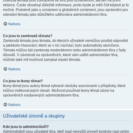
Důležitá témata jsou zobrazena ve fóru pod oznámeními, ale jen na první
stránce. Často obsahují důležité informace, proto byste je měli číst kdykoli je to
možné. Podobně jako u oznámení a globálních oznámení, jsou oprávnění pro
odeslání tématu jako důležitého udělována administrátorem fóra.
Nahoru
Co jsou to zamknutá témata?
Zamknutá témata jsou témata, do kterých uživatelé nemůžou posílat odpovědi
a jakékoliv hlasování, které se v nic nachází, bylo automaticky ukončeno.
Témata můžou být zamknuta moderátorem nebo administrátorem fóra z řady
důvodů. V závislosti na oprávněních, které vám udělil administrátor fóra,
můžete také mít možnost zamykat vlastní témata.
Nahoru
Co jsou to ikony témat?
Ikony témat jsou autory témat vybrané obrázky asociované s příspěvky, které
můžou indikovat jejich obsah. Možnost používat ikony témat závisí na
oprávněních nastavených administrátorem fóra.
Nahoru
Uživatelské úrovně a skupiny
Kdo jsou to administrátoři?
Administrátoři jsou uživatelé fóra, kteří mají nejvyšší úroveň kontroly nad celým