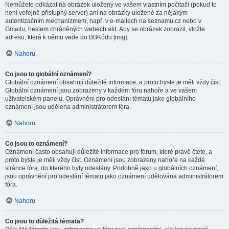
Nemůžete odkázat na obrázek uložený ve vašem vlastním počítači (pokud to
není veřejně přístupný server) ani na obrázky uložené za nějakým
autentizačním mechanizmem, např. v e-mailech na seznamu.cz nebo v
Gmailu, heslem chráněných webech atd. Aby se obrázek zobrazil, vložte
adresu, která k němu vede do BBKódu [img].
Nahoru
Co jsou to globální oznámení?
Globální oznámení obsahují důležité informace, a proto byste je měli vždy číst.
Globální oznámení jsou zobrazeny v každém fóru nahoře a ve vašem
uživatelském panelu. Oprávnění pro odeslání tématu jako globálního
oznámení jsou udělena administrátorem fóra.
Nahoru
Co jsou to oznámení?
Oznámení často obsahují důležité informace pro fórum, které právě čtete, a
proto byste je měli vždy číst. Oznámení jsou zobrazeny nahoře na každé
stránce fóra, do kterého byly odeslány. Podobně jako u globálních oznámení,
jsou oprávnění pro odeslání tématu jako oznámení udělována administrátorem
fóra.
Nahoru
Co jsou to důležitá témata?