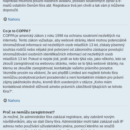
například možnost použití vlastních avatarů, posílání soukromých zpráv a e-
mailů ostatním členům fóra atd. Registrace trvá jen chvíli a tak vám ji můžeme
doporučit.
Nahoru
Co je to COPPA?
COPPA je americký zákon z roku 1998 na ochranu soukromí nezletilých na
internetu. Tento zákon vyžaduje, aby webové stránky, které mohou potenciálně
shromažďovat informace od nezletilých osob mladších 13 let, získaly písemný
souhlas rodičů nebo nějaké jiné potvrzení od zákonného zástupce povolující
shromažďování osobních identifikačních informací od nezletilých osob
mladších 13 let. Pokud si nejste jisti, jestli se toto týká vás, jako někoho, kdo se
zkouší zaregistrovat na webovou stránku, nebo se to týká webové stránky, na
kterou se zkoušíte zaregistrovat, kontaktujte vašeho právního poradce.
Vezměte prosím na vědomí, že ani phpBB Limited ani majitelé tohoto fóra
nemůžou poskytovat právní poradenství a není kontaktním místem pro právní
zájmy jakéhokoliv druhu, kromě těch uvedených v otázce „Koho mám
kontaktovat ohledně stížnosti a/nebo právních záležitostí týkajících se tohoto
fóra?“.
Nahoru
Proč se nemůžu zaregistrovat?
Je možné, že administrátor fóra zakázal registrace, aby zabránil novým
návštěvníkům, aby se stali členy fóra. Administrátor mohl také zakázat vaši IP
adresu nebo používání uživatelského jména, pomocí kterého se snažíš