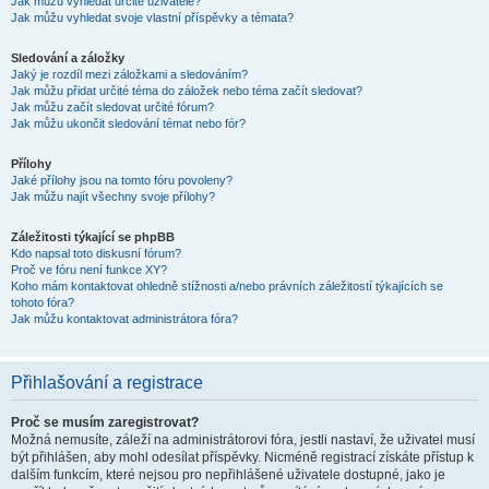
Jak můžu vyhledat určité uživatele?
Jak můžu vyhledat svoje vlastní příspěvky a témata?
Sledování a záložky
Jaký je rozdíl mezi záložkami a sledováním?
Jak můžu přidat určité téma do záložek nebo téma začít sledovat?
Jak můžu začít sledovat určité fórum?
Jak můžu ukončit sledování témat nebo fór?
Přílohy
Jaké přílohy jsou na tomto fóru povoleny?
Jak můžu najít všechny svoje přílohy?
Záležitosti týkající se phpBB
Kdo napsal toto diskusní fórum?
Proč ve fóru není funkce XY?
Koho mám kontaktovat ohledně stížnosti a/nebo právních záležitostí týkajících se
tohoto fóra?
Jak můžu kontaktovat administrátora fóra?
Přihlašování a registrace
Proč se musím zaregistrovat?
Možná nemusíte, záleží na administrátorovi fóra, jestli nastaví, že uživatel musí
být přihlášen, aby mohl odesílat příspěvky. Nicméně registrací získáte přístup k
dalším funkcím, které nejsou pro nepřihlášené uživatele dostupné, jako je