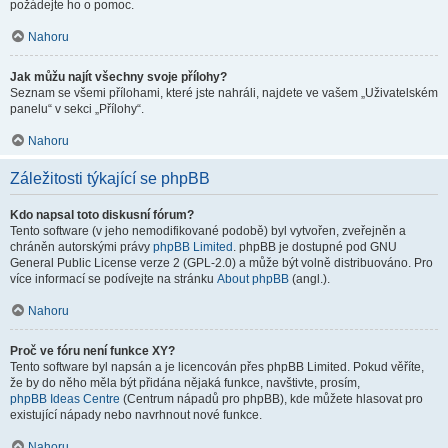
požádejte ho o pomoc.
Nahoru
Jak můžu najít všechny svoje přílohy?
Seznam se všemi přílohami, které jste nahráli, najdete ve vašem „Uživatelském
panelu“ v sekci „Přílohy“.
Nahoru
Záležitosti týkající se phpBB
Kdo napsal toto diskusní fórum?
Tento software (v jeho nemodifikované podobě) byl vytvořen, zveřejněn a
chráněn autorskými právy
phpBB Limited
. phpBB je dostupné pod GNU
General Public License verze 2 (GPL-2.0) a může být volně distribuováno. Pro
více informací se podívejte na stránku
About phpBB
(angl.).
Nahoru
Proč ve fóru není funkce XY?
Tento software byl napsán a je licencován přes phpBB Limited. Pokud věříte,
že by do něho měla být přidána nějaká funkce, navštivte, prosím,
phpBB Ideas Centre
(Centrum nápadů pro phpBB), kde můžete hlasovat pro
existující nápady nebo navrhnout nové funkce.
Nahoru