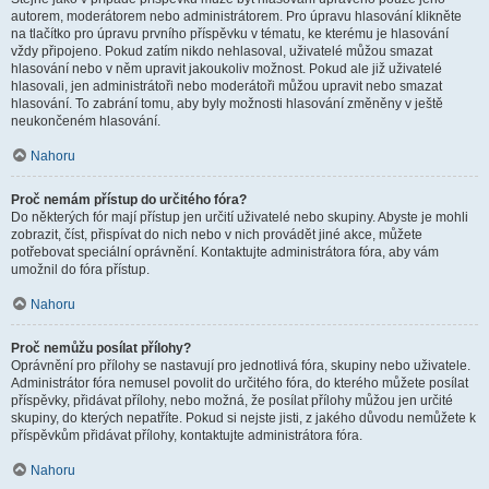
autorem, moderátorem nebo administrátorem. Pro úpravu hlasování klikněte
na tlačítko pro úpravu prvního příspěvku v tématu, ke kterému je hlasování
vždy připojeno. Pokud zatím nikdo nehlasoval, uživatelé můžou smazat
hlasování nebo v něm upravit jakoukoliv možnost. Pokud ale již uživatelé
hlasovali, jen administrátoři nebo moderátoři můžou upravit nebo smazat
hlasování. To zabrání tomu, aby byly možnosti hlasování změněny v ještě
neukončeném hlasování.
Nahoru
Proč nemám přístup do určitého fóra?
Do některých fór mají přístup jen určití uživatelé nebo skupiny. Abyste je mohli
zobrazit, číst, přispívat do nich nebo v nich provádět jiné akce, můžete
potřebovat speciální oprávnění. Kontaktujte administrátora fóra, aby vám
umožnil do fóra přístup.
Nahoru
Proč nemůžu posílat přílohy?
Oprávnění pro přílohy se nastavují pro jednotlivá fóra, skupiny nebo uživatele.
Administrátor fóra nemusel povolit do určitého fóra, do kterého můžete posílat
příspěvky, přidávat přílohy, nebo možná, že posílat přílohy můžou jen určité
skupiny, do kterých nepatříte. Pokud si nejste jisti, z jakého důvodu nemůžete k
příspěvkům přidávat přílohy, kontaktujte administrátora fóra.
Nahoru