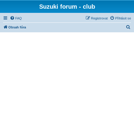
Suzuki forum - club
FAQ
Registrovat
Přihlásit se
H
Obsah fóra
l
e
d
a
t