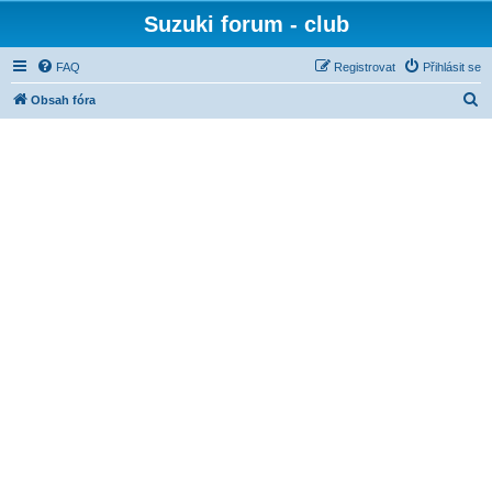
Suzuki forum - club
FAQ
Registrovat
Přihlásit se
H
Obsah fóra
l
e
d
a
t