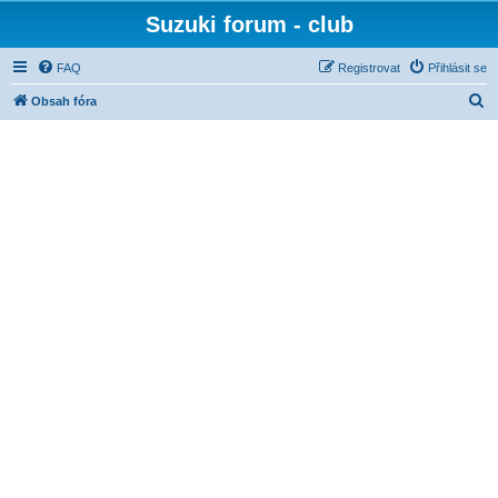
Suzuki forum - club
FAQ
Registrovat
Přihlásit se
H
Obsah fóra
l
e
d
a
t