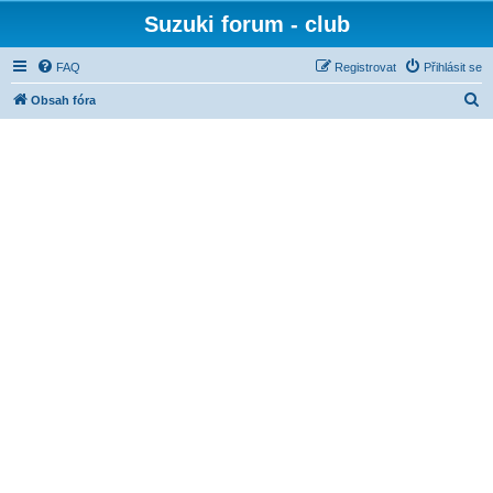
Suzuki forum - club
FAQ
Registrovat
Přihlásit se
H
Obsah fóra
l
e
d
a
t