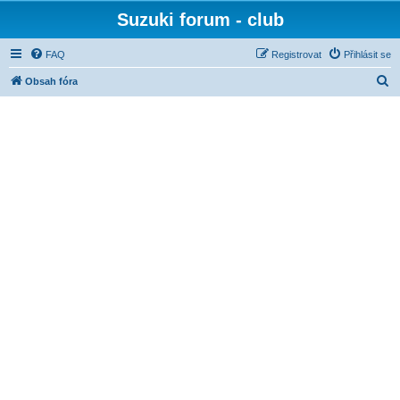
Suzuki forum - club
FAQ
Registrovat
Přihlásit se
H
Obsah fóra
l
e
d
a
t