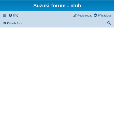
Suzuki forum - club
FAQ
Registrovat
Přihlásit se
H
Obsah fóra
l
e
d
a
t