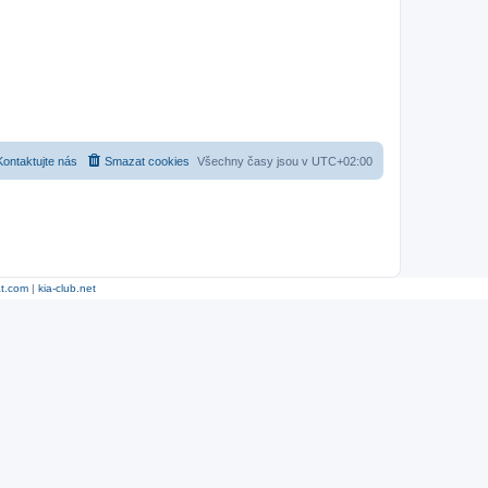
Kontaktujte nás
Smazat cookies
Všechny časy jsou v
UTC+02:00
at.com
|
kia-club.net