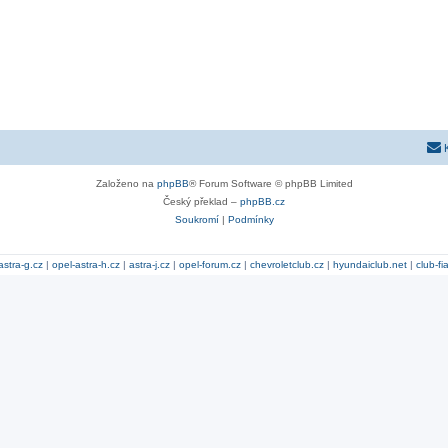
Založeno na
phpBB
® Forum Software © phpBB Limited
Český překlad –
phpBB.cz
Soukromí
|
Podmínky
astra-g.cz
|
opel-astra-h.cz
|
astra-j.cz
|
opel-forum.cz
|
chevroletclub.cz
|
hyundaiclub.net
|
club-fi