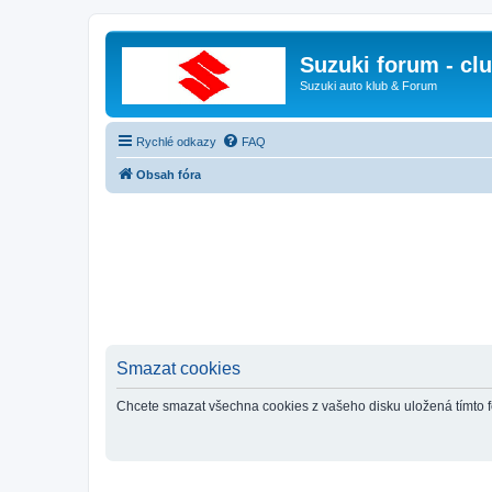
Suzuki forum - cl
Suzuki auto klub & Forum
Rychlé odkazy
FAQ
Obsah fóra
Smazat cookies
Chcete smazat všechna cookies z vašeho disku uložená tímto 