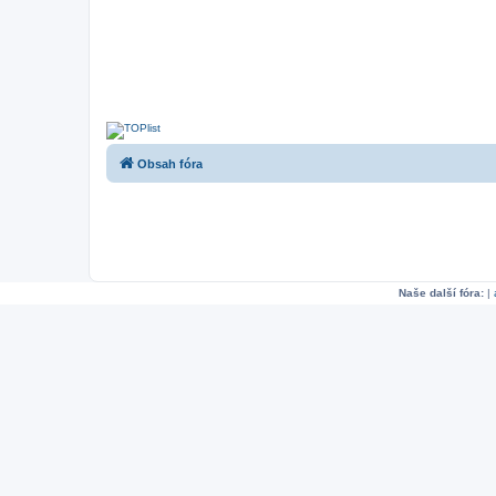
Obsah fóra
Naše další fóra:
|