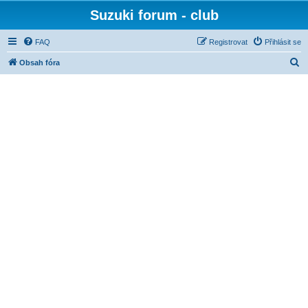
Suzuki forum - club
FAQ
Registrovat
Přihlásit se
H
Obsah fóra
l
e
d
a
t