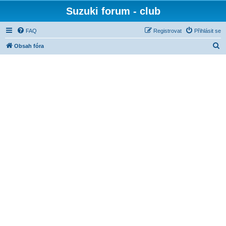
Suzuki forum - club
FAQ
Registrovat
Přihlásit se
H
Obsah fóra
l
e
d
a
t