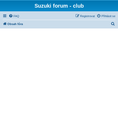
Suzuki forum - club
FAQ
Registrovat
Přihlásit se
H
Obsah fóra
l
e
d
a
t