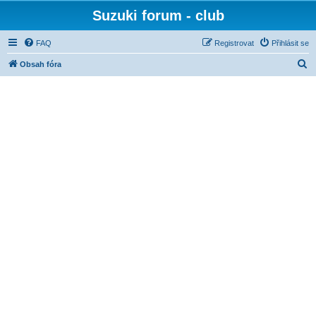
Suzuki forum - club
FAQ
Registrovat
Přihlásit se
H
Obsah fóra
l
e
d
a
t