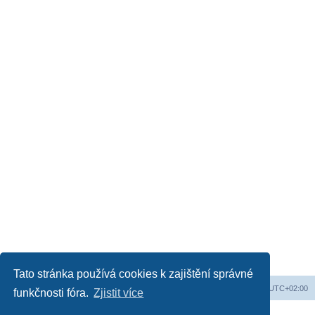
Tato stránka používá cookies k zajištění správné
Obsah fóra
Všechny časy jsou v
UTC+02:00
funkčnosti fóra.
Zjistit více
Založeno na
phpBB
® Forum Software © phpBB Limited