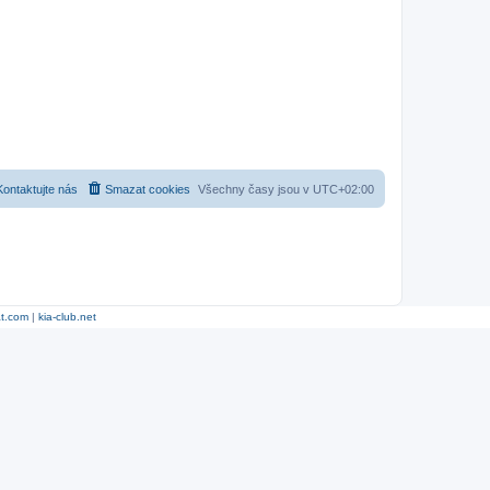
Kontaktujte nás
Smazat cookies
Všechny časy jsou v
UTC+02:00
at.com
|
kia-club.net