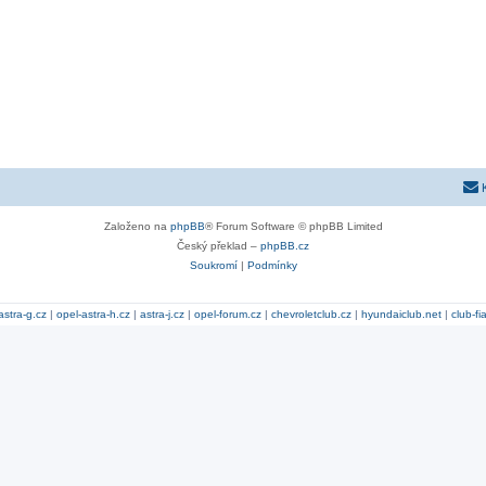
Založeno na
phpBB
® Forum Software © phpBB Limited
Český překlad –
phpBB.cz
Soukromí
|
Podmínky
astra-g.cz
|
opel-astra-h.cz
|
astra-j.cz
|
opel-forum.cz
|
chevroletclub.cz
|
hyundaiclub.net
|
club-fi