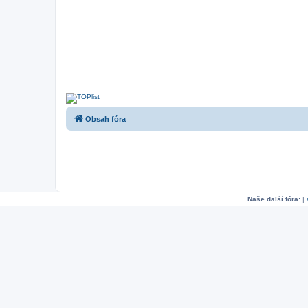
Obsah fóra
Naše další fóra:
|