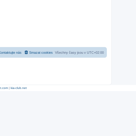
Kontaktujte nás
Smazat cookies
Všechny časy jsou v
UTC+02:00
at.com
|
kia-club.net