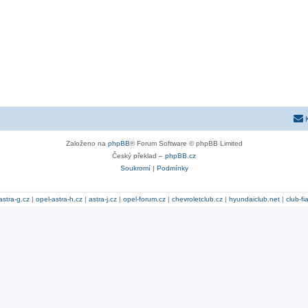
Založeno na
phpBB
® Forum Software © phpBB Limited
Český překlad –
phpBB.cz
Soukromí
|
Podmínky
astra-g.cz
|
opel-astra-h.cz
|
astra-j.cz
|
opel-forum.cz
|
chevroletclub.cz
|
hyundaiclub.net
|
club-fi