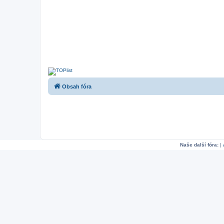
Obsah fóra
Naše další fóra:
|