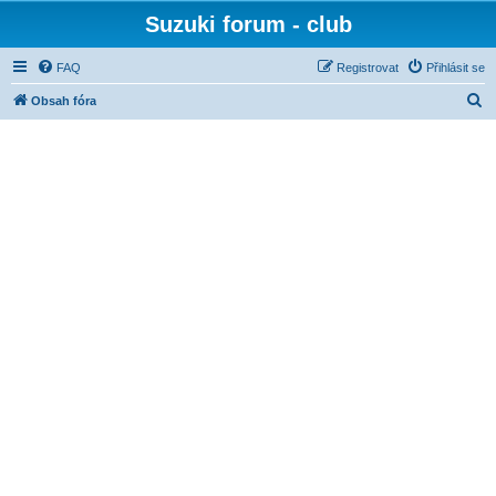
Suzuki forum - club
FAQ
Registrovat
Přihlásit se
H
Obsah fóra
l
e
d
a
t