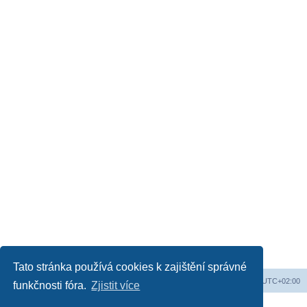
Tato stránka používá cookies k zajištění správné
Obsah fóra
Všechny časy jsou v
UTC+02:00
funkčnosti fóra.
Zjistit více
Založeno na
phpBB
® Forum Software © phpBB Limited