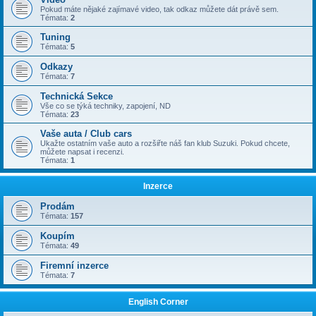
Pokud máte nějaké zajímavé video, tak odkaz můžete dát právě sem.
Témata:
2
Tuning
Témata:
5
Odkazy
Témata:
7
Technická Sekce
Vše co se týká techniky, zapojení, ND
Témata:
23
Vaše auta / Club cars
Ukažte ostatním vaše auto a rozšiřte náš fan klub Suzuki. Pokud chcete,
můžete napsat i recenzi.
Témata:
1
Inzerce
Prodám
Témata:
157
Koupím
Témata:
49
Firemní inzerce
Témata:
7
English Corner