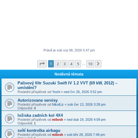
Právě je sob srp 08, 2026 5:47 pm
Stránka
1
z
10
1
2
3
4
5
10
Další
…
Nedávná témata
Palivový filtr Suzuki Swift IV 1.2 VVT (69 kW, 2012) –
umístění?
Poslední příspěvek od
Yoshi
«
ned črc 26, 2026 3:52 pm
Autorizovane servisy
Poslední příspěvek od
NikolLiz
«
sob čer 13, 2026 3:28 pm
Odpovědi:
4
ložiska zadních kol 4X4
Poslední příspěvek od
milosh
«
ned dub 19, 2026 4:09 pm
Odpovědi:
1
svítí kontrolka airbagu
Poslední příspěvek od
milosh
«
sob bře 28, 2026 7:48 pm