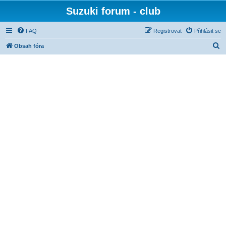
Suzuki forum - club
FAQ
Registrovat
Přihlásit se
H
Obsah fóra
l
e
d
a
t