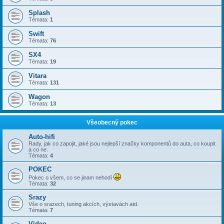
Splash
Témata:
1
Swift
Témata:
76
SX4
Témata:
19
Vitara
Témata:
131
Wagon
Témata:
13
Všeobecný pokec
Auto-hifi
Rady, jak co zapojit, jaké jsou nejlepší značky komponentů do auta, co koupit
a co ne.
Témata:
4
POKEC
Pokec o všem, co se jinam nehodí
Témata:
32
Srazy
Vše o srazech, tuning akcích, výstavách atd.
Témata:
7
Video