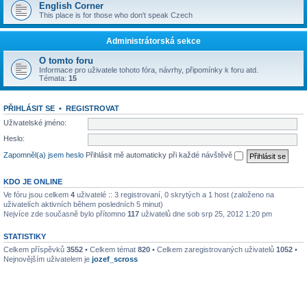
English Corner
This place is for those who don't speak Czech
Administrátorská sekce
O tomto foru
Informace pro uživatele tohoto fóra, návrhy, připomínky k foru atd.
Témata:
15
PŘIHLÁSIT SE
•
REGISTROVAT
Uživatelské jméno:
Heslo:
Zapomněl(a) jsem heslo
Přihlásit mě automaticky při každé návštěvě
KDO JE ONLINE
Ve fóru jsou celkem
4
uživatelé :: 3 registrovaní, 0 skrytých a 1 host (založeno na
uživatelích aktivních během posledních 5 minut)
Nejvíce zde současně bylo přítomno
117
uživatelů dne sob srp 25, 2012 1:20 pm
STATISTIKY
Celkem příspěvků
3552
• Celkem témat
820
• Celkem zaregistrovaných uživatelů
1052
•
Nejnovějším uživatelem je
jozef_scross