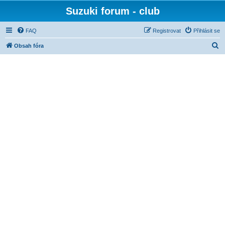
Suzuki forum - club
FAQ
Registrovat
Přihlásit se
H
Obsah fóra
l
e
d
a
t