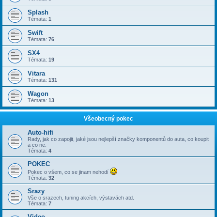
Splash
Témata:
1
Swift
Témata:
76
SX4
Témata:
19
Vitara
Témata:
131
Wagon
Témata:
13
Všeobecný pokec
Auto-hifi
Rady, jak co zapojit, jaké jsou nejlepší značky komponentů do auta, co koupit
a co ne.
Témata:
4
POKEC
Pokec o všem, co se jinam nehodí
Témata:
32
Srazy
Vše o srazech, tuning akcích, výstavách atd.
Témata:
7
Video