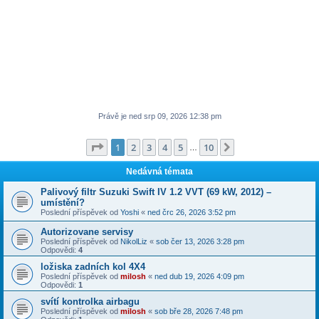
Právě je ned srp 09, 2026 12:38 pm
Stránka
1
z
10
1
2
3
4
5
10
Další
…
Nedávná témata
Palivový filtr Suzuki Swift IV 1.2 VVT (69 kW, 2012) –
umístění?
Poslední příspěvek od
Yoshi
«
ned črc 26, 2026 3:52 pm
Autorizovane servisy
Poslední příspěvek od
NikolLiz
«
sob čer 13, 2026 3:28 pm
Odpovědi:
4
ložiska zadních kol 4X4
Poslední příspěvek od
milosh
«
ned dub 19, 2026 4:09 pm
Odpovědi:
1
svítí kontrolka airbagu
Poslední příspěvek od
milosh
«
sob bře 28, 2026 7:48 pm