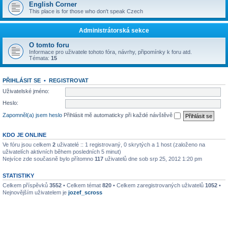
English Corner
This place is for those who don't speak Czech
Administrátorská sekce
O tomto foru
Informace pro uživatele tohoto fóra, návrhy, připomínky k foru atd.
Témata:
15
PŘIHLÁSIT SE
•
REGISTROVAT
Uživatelské jméno:
Heslo:
Zapomněl(a) jsem heslo
Přihlásit mě automaticky při každé návštěvě
KDO JE ONLINE
Ve fóru jsou celkem
2
uživatelé :: 1 registrovaný, 0 skrytých a 1 host (založeno na
uživatelích aktivních během posledních 5 minut)
Nejvíce zde současně bylo přítomno
117
uživatelů dne sob srp 25, 2012 1:20 pm
STATISTIKY
Celkem příspěvků
3552
• Celkem témat
820
• Celkem zaregistrovaných uživatelů
1052
•
Nejnovějším uživatelem je
jozef_scross