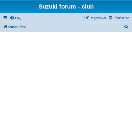
Suzuki forum - club
FAQ
Registrovat
Přihlásit se
H
Obsah fóra
l
e
d
a
t