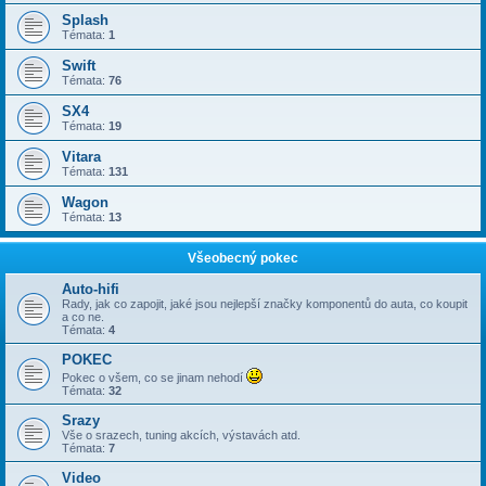
Splash
Témata:
1
Swift
Témata:
76
SX4
Témata:
19
Vitara
Témata:
131
Wagon
Témata:
13
Všeobecný pokec
Auto-hifi
Rady, jak co zapojit, jaké jsou nejlepší značky komponentů do auta, co koupit
a co ne.
Témata:
4
POKEC
Pokec o všem, co se jinam nehodí
Témata:
32
Srazy
Vše o srazech, tuning akcích, výstavách atd.
Témata:
7
Video