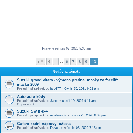
Právě je pát srp 07, 2026 5:33 am
Stránka
10
z
10
1
6
7
8
9
10
Předchozí
…
Nedávná témata
Suzuki grand vitara - výmena prednej masky za facelift
masku 2009
Poslední příspěvek od
jaro277
«
čtv lis 25, 2021 9:51 am
Autoradio kódy
Poslední příspěvek od
Jaroo
«
úte říj 19, 2021 9:11 am
Odpovědi:
2
Suzuki Swift 4x4
Poslední příspěvek od
mazkometa
«
pon lis 23, 2020 6:02 pm
Gufero zadní nápravy ložiska
Poslední příspěvek od
Davesss
«
úte lis 03, 2020 7:13 pm