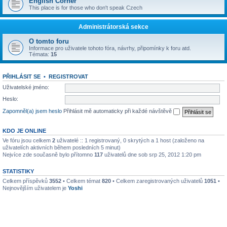
English Corner
This place is for those who don't speak Czech
Administrátorská sekce
O tomto foru
Informace pro uživatele tohoto fóra, návrhy, připomínky k foru atd.
Témata:
15
PŘIHLÁSIT SE
•
REGISTROVAT
Uživatelské jméno:
Heslo:
Zapomněl(a) jsem heslo
Přihlásit mě automaticky při každé návštěvě
KDO JE ONLINE
Ve fóru jsou celkem
2
uživatelé :: 1 registrovaný, 0 skrytých a 1 host (založeno na
uživatelích aktivních během posledních 5 minut)
Nejvíce zde současně bylo přítomno
117
uživatelů dne sob srp 25, 2012 1:20 pm
STATISTIKY
Celkem příspěvků
3552
• Celkem témat
820
• Celkem zaregistrovaných uživatelů
1051
•
Nejnovějším uživatelem je
Yoshi