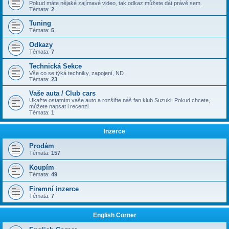
Pokud máte nějaké zajímavé video, tak odkaz můžete dát právě sem.
Témata:
2
Tuning
Témata:
5
Odkazy
Témata:
7
Technická Sekce
Vše co se týká techniky, zapojení, ND
Témata:
23
Vaše auta / Club cars
Ukažte ostatním vaše auto a rozšiřte náš fan klub Suzuki. Pokud chcete,
můžete napsat i recenzi.
Témata:
1
Inzerce
Prodám
Témata:
157
Koupím
Témata:
49
Firemní inzerce
Témata:
7
English Corner