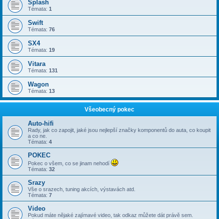
Splash
Témata:
1
Swift
Témata:
76
SX4
Témata:
19
Vitara
Témata:
131
Wagon
Témata:
13
Všeobecný pokec
Auto-hifi
Rady, jak co zapojit, jaké jsou nejlepší značky komponentů do auta, co koupit
a co ne.
Témata:
4
POKEC
Pokec o všem, co se jinam nehodí
Témata:
32
Srazy
Vše o srazech, tuning akcích, výstavách atd.
Témata:
7
Video
Pokud máte nějaké zajímavé video, tak odkaz můžete dát právě sem.