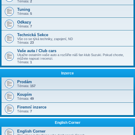
Témata:
2
Tuning
Témata:
5
Odkazy
Témata:
7
Technická Sekce
Vše co se týká techniky, zapojení, ND
Témata:
23
Vaše auta / Club cars
Ukažte ostatním vaše auto a rozšiřte náš fan klub Suzuki. Pokud chcete,
můžete napsat i recenzi.
Témata:
1
Inzerce
Prodám
Témata:
157
Koupím
Témata:
49
Firemní inzerce
Témata:
7
English Corner
English Corner