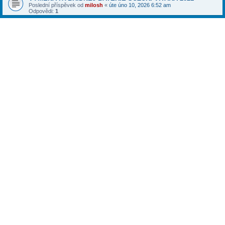
Poslední příspěvek od
milosh
«
úte úno 10, 2026 6:52 am
Odpovědi:
1