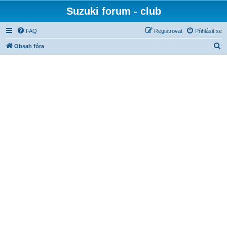
Suzuki forum - club
FAQ
Registrovat
Přihlásit se
H
Obsah fóra
l
e
d
a
t