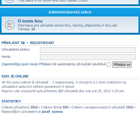
This place is for those who don't speak Czech
Administrátorská sekce
O tomto foru
Informace pro uživatele tohoto fóra, návrhy, připomínky k foru atd.
Témata:
15
PŘIHLÁSIT SE
•
REGISTROVAT
Uživatelské jméno:
Heslo:
Zapomněl(a) jsem heslo
Přihlásit mě automaticky při každé návštěvě
KDO JE ONLINE
Ve fóru jsou celkem
2
uživatelé :: 1 registrovaný, 0 skrytých a 1 host (založeno na
uživatelích aktivních během posledních 5 minut)
Nejvíce zde současně bylo přítomno
117
uživatelů dne sob srp 25, 2012 1:20 pm
STATISTIKY
Celkem příspěvků
3552
• Celkem témat
820
• Celkem zaregistrovaných uživatelů
1052
•
Nejnovějším uživatelem je
jozef_scross