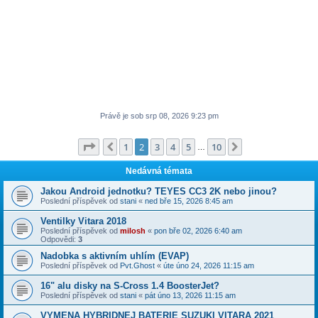
Právě je sob srp 08, 2026 9:23 pm
Stránka
2
z
10
1
2
3
4
5
10
Předchozí
Další
…
Nedávná témata
Jakou Android jednotku? TEYES CC3 2K nebo jinou?
Poslední příspěvek od
stani
«
ned bře 15, 2026 8:45 am
Ventilky Vitara 2018
Poslední příspěvek od
milosh
«
pon bře 02, 2026 6:40 am
Odpovědi:
3
Nadobka s aktivním uhlím (EVAP)
Poslední příspěvek od
Pvt.Ghost
«
úte úno 24, 2026 11:15 am
16" alu disky na S-Cross 1.4 BoosterJet?
Poslední příspěvek od
stani
«
pát úno 13, 2026 11:15 am
VYMENA HYBRIDNEJ BATERIE SUZUKI VITARA 2021