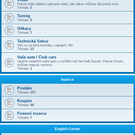
Pokud máte nějaké zajímavé video, tak odkaz můžete dát právě sem.
Témata:
2
Tuning
Témata:
5
Odkazy
Témata:
7
Technická Sekce
Vše co se týká techniky, zapojení, ND
Témata:
23
Vaše auta / Club cars
Ukažte ostatním vaše auto a rozšiřte náš fan klub Suzuki. Pokud chcete,
můžete napsat i recenzi.
Témata:
1
Inzerce
Prodám
Témata:
157
Koupím
Témata:
49
Firemní inzerce
Témata:
7
English Corner