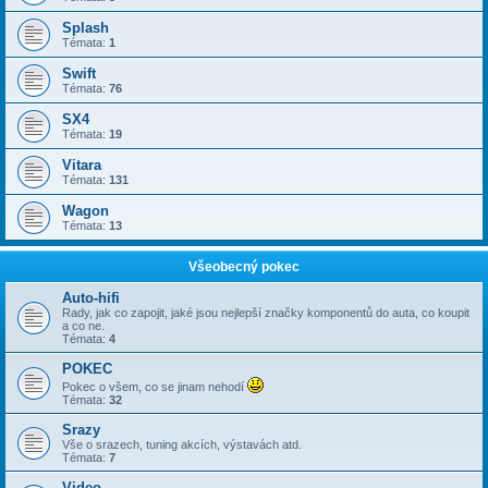
Splash
Témata:
1
Swift
Témata:
76
SX4
Témata:
19
Vitara
Témata:
131
Wagon
Témata:
13
Všeobecný pokec
Auto-hifi
Rady, jak co zapojit, jaké jsou nejlepší značky komponentů do auta, co koupit
a co ne.
Témata:
4
POKEC
Pokec o všem, co se jinam nehodí
Témata:
32
Srazy
Vše o srazech, tuning akcích, výstavách atd.
Témata:
7
Video