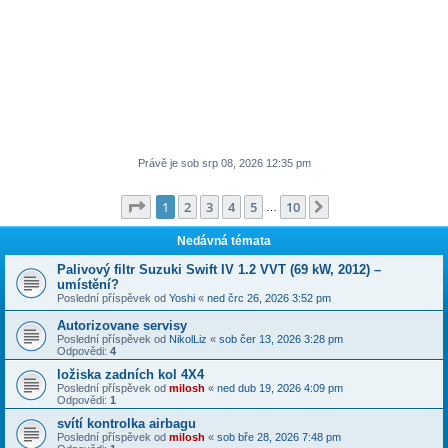
Právě je sob srp 08, 2026 12:35 pm
Stránka
1
z
10
1
2
3
4
5
10
Další
…
Nedávná témata
Palivový filtr Suzuki Swift IV 1.2 VVT (69 kW, 2012) –
umístění?
Poslední příspěvek od
Yoshi
«
ned črc 26, 2026 3:52 pm
Autorizovane servisy
Poslední příspěvek od
NikolLiz
«
sob čer 13, 2026 3:28 pm
Odpovědi:
4
ložiska zadních kol 4X4
Poslední příspěvek od
milosh
«
ned dub 19, 2026 4:09 pm
Odpovědi:
1
svítí kontrolka airbagu
Poslední příspěvek od
milosh
«
sob bře 28, 2026 7:48 pm