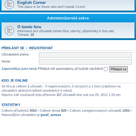
English Corner
This place is for those who don't speak Czech
Administrátorská sekce
O tomto foru
Informace pro uživatele tohoto fóra, návrhy, připomínky k foru atd.
Témata:
15
PŘIHLÁSIT SE
•
REGISTROVAT
Uživatelské jméno:
Heslo:
Zapomněl(a) jsem heslo
Přihlásit mě automaticky při každé návštěvě
KDO JE ONLINE
Ve fóru je celkem
1
uživatel :: 0 registrovaných, 0 skrytých a 1 host (založeno na
uživatelích aktivních během posledních 5 minut)
Nejvíce zde současně bylo přítomno
117
uživatelů dne sob srp 25, 2012 1:20 pm
STATISTIKY
Celkem příspěvků
3552
• Celkem témat
820
• Celkem zaregistrovaných uživatelů
1052
•
Nejnovějším uživatelem je
jozef_scross