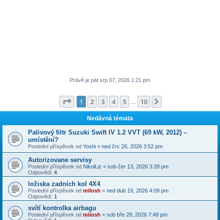
Právě je pát srp 07, 2026 1:21 pm
Stránka
1
z
10
1
2
3
4
5
10
Další
…
Nedávná témata
Palivový filtr Suzuki Swift IV 1.2 VVT (69 kW, 2012) –
umístění?
Poslední příspěvek od
Yoshi
«
ned črc 26, 2026 3:52 pm
Autorizovane servisy
Poslední příspěvek od
NikolLiz
«
sob čer 13, 2026 3:28 pm
Odpovědi:
4
ložiska zadních kol 4X4
Poslední příspěvek od
milosh
«
ned dub 19, 2026 4:09 pm
Odpovědi:
1
svítí kontrolka airbagu
Poslední příspěvek od
milosh
«
sob bře 28, 2026 7:48 pm