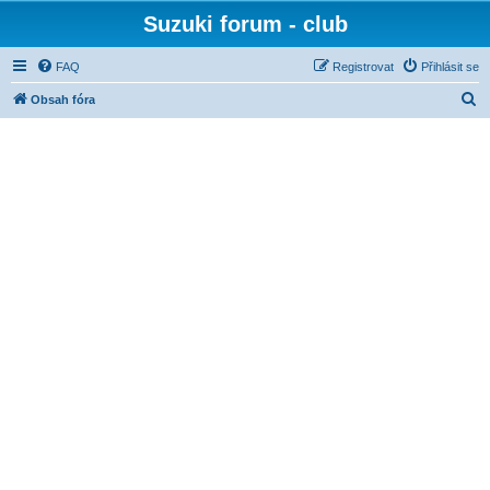
Suzuki forum - club
FAQ
Registrovat
Přihlásit se
H
Obsah fóra
l
e
d
a
t