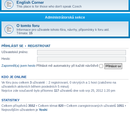
English Corner
This place is for those who don't speak Czech
Administrátorská sekce
O tomto foru
Informace pro uživatele tohoto fóra, návrhy, připomínky k foru atd.
Témata:
15
PŘIHLÁSIT SE
•
REGISTROVAT
Uživatelské jméno:
Heslo:
Zapomněl(a) jsem heslo
Přihlásit mě automaticky při každé návštěvě
KDO JE ONLINE
Ve fóru jsou celkem
3
uživatelé :: 2 registrovaní, 0 skrytých a 1 host (založeno na
uživatelích aktivních během posledních 5 minut)
Nejvíce zde současně bylo přítomno
117
uživatelů dne sob srp 25, 2012 1:20 pm
STATISTIKY
Celkem příspěvků
3552
• Celkem témat
820
• Celkem zaregistrovaných uživatelů
1051
•
Nejnovějším uživatelem je
Yoshi