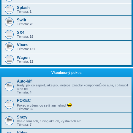
Splash
Témata:
1
Swift
Témata:
76
SX4
Témata:
19
Vitara
Témata:
131
Wagon
Témata:
13
Všeobecný pokec
Auto-hifi
Rady, jak co zapojit, jaké jsou nejlepší značky komponentů do auta, co koupit
a co ne.
Témata:
4
POKEC
Pokec o všem, co se jinam nehodí
Témata:
32
Srazy
Vše o srazech, tuning akcích, výstavách atd.
Témata:
7
Video