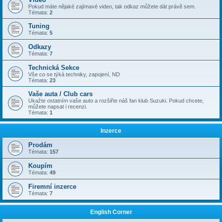
Pokud máte nějaké zajímavé video, tak odkaz můžete dát právě sem.
Témata:
2
Tuning
Témata:
5
Odkazy
Témata:
7
Technická Sekce
Vše co se týká techniky, zapojení, ND
Témata:
23
Vaše auta / Club cars
Ukažte ostatním vaše auto a rozšiřte náš fan klub Suzuki. Pokud chcete,
můžete napsat i recenzi.
Témata:
1
Inzerce
Prodám
Témata:
157
Koupím
Témata:
49
Firemní inzerce
Témata:
7
English Corner