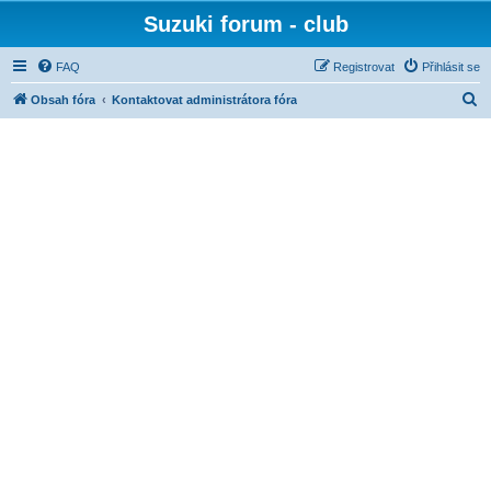
Suzuki forum - club
FAQ
Registrovat
Přihlásit se
H
Obsah fóra
Kontaktovat administrátora fóra
l
e
d
a
t