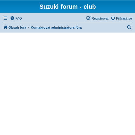
Suzuki forum - club
FAQ
Registrovat
Přihlásit se
H
Obsah fóra
Kontaktovat administrátora fóra
l
e
d
a
t