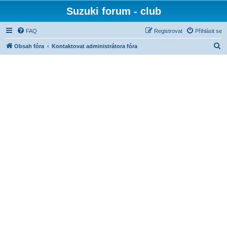
Suzuki forum - club
FAQ
Registrovat
Přihlásit se
H
Obsah fóra
Kontaktovat administrátora fóra
l
e
d
a
t