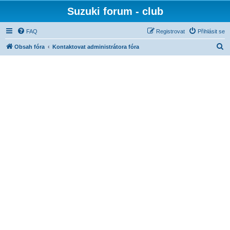
Suzuki forum - club
FAQ
Registrovat
Přihlásit se
H
Obsah fóra
Kontaktovat administrátora fóra
l
e
d
a
t