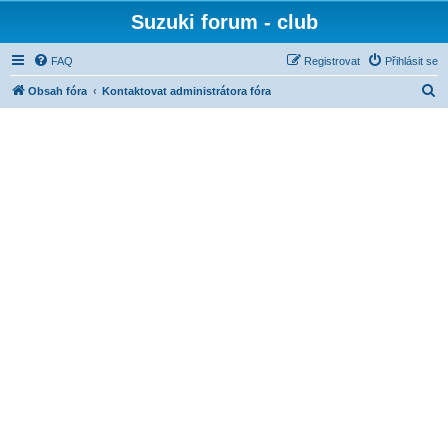
Suzuki forum - club
FAQ
Registrovat
Přihlásit se
H
Obsah fóra
Kontaktovat administrátora fóra
l
e
d
a
t