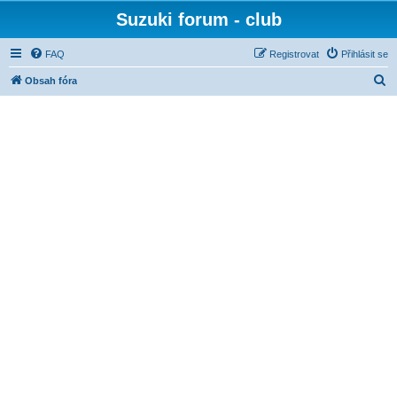
Suzuki forum - club
FAQ
Registrovat
Přihlásit se
H
Obsah fóra
l
e
d
a
t