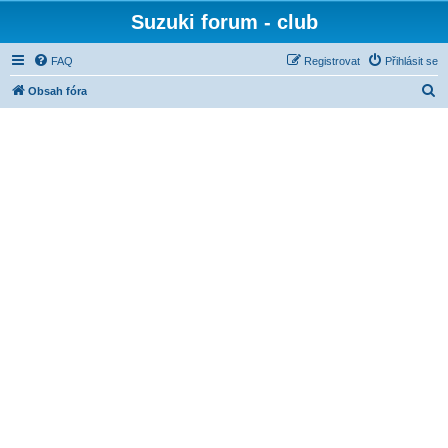
Suzuki forum - club
FAQ
Registrovat
Přihlásit se
H
Obsah fóra
l
e
d
a
t