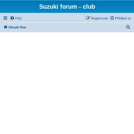
Suzuki forum - club
FAQ
Registrovat
Přihlásit se
H
Obsah fóra
l
e
d
a
t