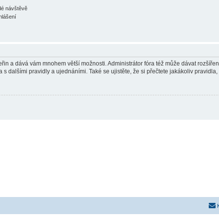
ždé návštěvě
hlášení
 vteřin a dává vám mnohem větší možnosti. Administrátor fóra též může dávat rozšíře
 s dalšími pravidly a ujednáními. Také se ujistěte, že si přečtete jakákoliv pravidla, 