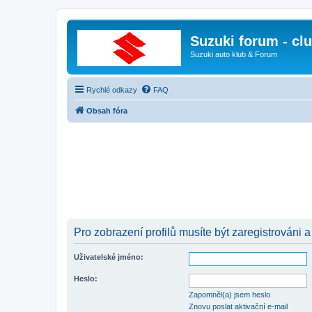
Suzuki forum - cl
Suzuki auto klub & Forum
Rychlé odkazy
FAQ
Obsah fóra
Pro zobrazení profilů musíte být zaregistrováni a
Uživatelské jméno:
Heslo:
Zapomněl(a) jsem heslo
Znovu poslat aktivační e-mail