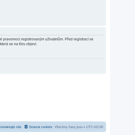
né pravomoci registrovaným uživatelům. Před registrací se
která se na fóru objeví.
Kontaktujte nás
Smazat cookies
Všechny časy jsou v
UTC+02:00