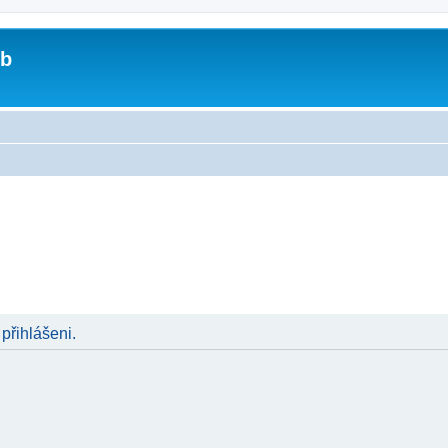
ub
 přihlášeni.