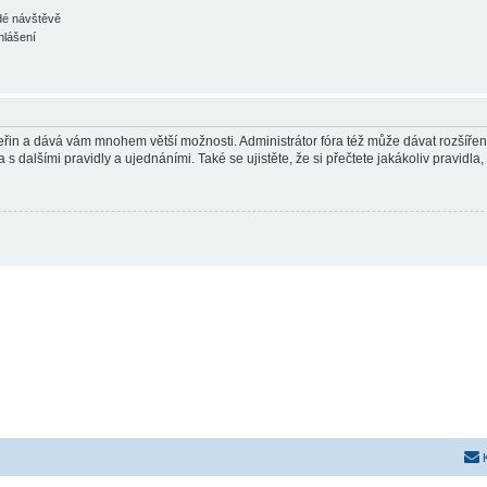
ždé návštěvě
hlášení
 vteřin a dává vám mnohem větší možnosti. Administrátor fóra též může dávat rozšíře
 s dalšími pravidly a ujednáními. Také se ujistěte, že si přečtete jakákoliv pravidla, 