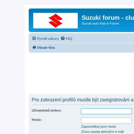
Suzuki forum - cl
Suzuki auto klub & Forum
Rychlé odkazy
FAQ
Obsah fóra
Pro zobrazení profilů musíte být zaregistrováni a
Uživatelské jméno:
Heslo:
Zapomněl(a) jsem heslo
Znovu poslat aktivační e-mail