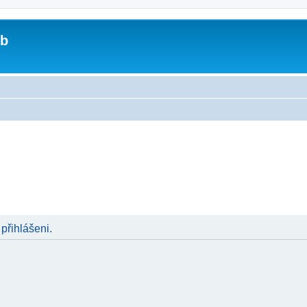
ub
 přihlášeni.