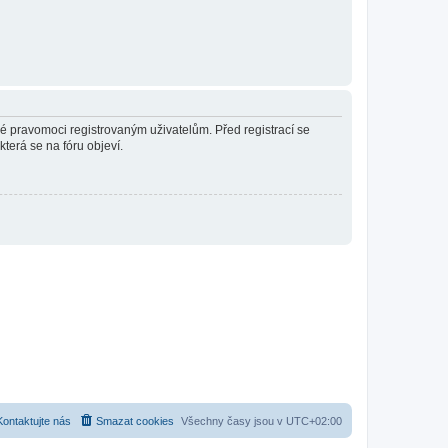
né pravomoci registrovaným uživatelům. Před registrací se
která se na fóru objeví.
Kontaktujte nás
Smazat cookies
Všechny časy jsou v
UTC+02:00