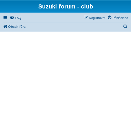
Suzuki forum - club
FAQ
Registrovat
Přihlásit se
H
Obsah fóra
l
e
d
a
t