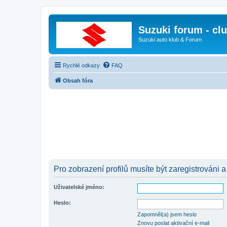
Suzuki forum - cl
Suzuki auto klub & Forum
Rychlé odkazy
FAQ
Obsah fóra
Pro zobrazení profilů musíte být zaregistrováni a
Uživatelské jméno:
Heslo:
Zapomněl(a) jsem heslo
Znovu poslat aktivační e-mail