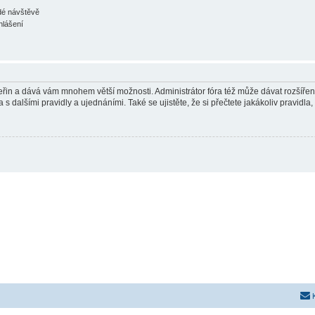
ždé návštěvě
hlášení
 vteřin a dává vám mnohem větší možnosti. Administrátor fóra též může dávat rozšíře
 s dalšími pravidly a ujednáními. Také se ujistěte, že si přečtete jakákoliv pravidla, 