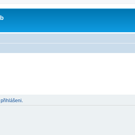
ub
 přihlášeni.