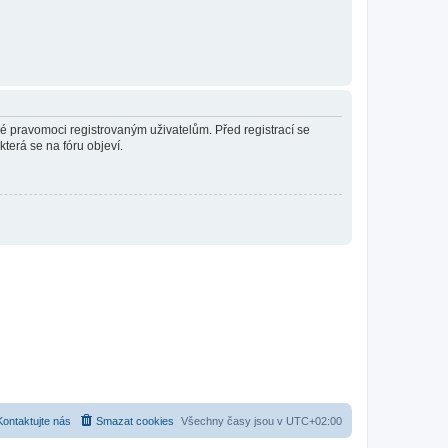
né pravomoci registrovaným uživatelům. Před registrací se
která se na fóru objeví.
Kontaktujte nás
Smazat cookies
Všechny časy jsou v
UTC+02:00