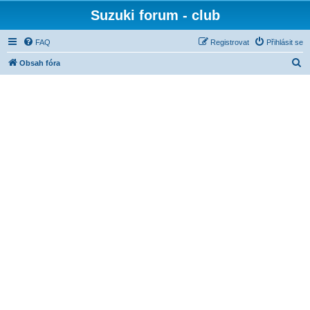
Suzuki forum - club
FAQ
Registrovat
Přihlásit se
H
Obsah fóra
l
e
d
a
t