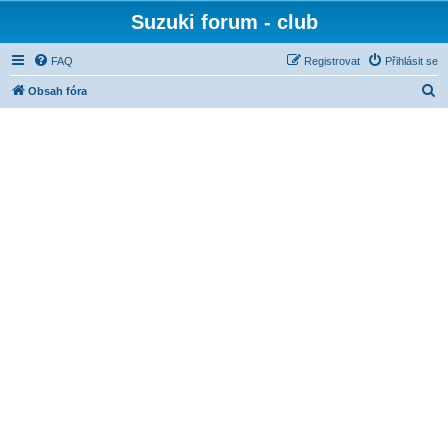
Suzuki forum - club
FAQ
Registrovat
Přihlásit se
H
Obsah fóra
l
e
d
a
t