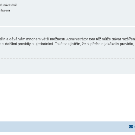
ždé návštěvě
hlášení
 vteřin a dává vám mnohem větší možnosti. Administrátor fóra též může dávat rozšíře
 s dalšími pravidly a ujednáními. Také se ujistěte, že si přečtete jakákoliv pravidla, 