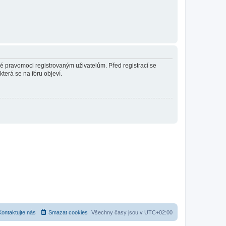
né pravomoci registrovaným uživatelům. Před registrací se
která se na fóru objeví.
Kontaktujte nás
Smazat cookies
Všechny časy jsou v
UTC+02:00