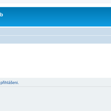
ub
 přihlášeni.