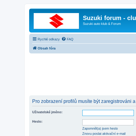
Suzuki forum - cl
Suzuki auto klub & Forum
Rychlé odkazy
FAQ
Obsah fóra
Pro zobrazení profilů musíte být zaregistrováni a
Uživatelské jméno:
Heslo:
Zapomněl(a) jsem heslo
Znovu poslat aktivační e-mail