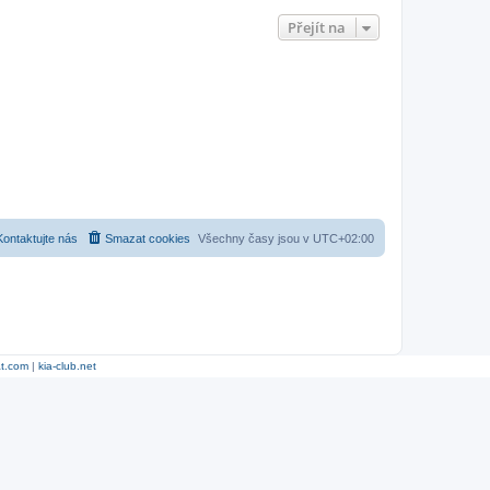
Přejít na
Kontaktujte nás
Smazat cookies
Všechny časy jsou v
UTC+02:00
at.com
|
kia-club.net