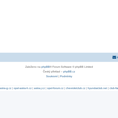
Založeno na
phpBB
® Forum Software © phpBB Limited
Český překlad –
phpBB.cz
Soukromí
|
Podmínky
astra-g.cz
|
opel-astra-h.cz
|
astra-j.cz
|
opel-forum.cz
|
chevroletclub.cz
|
hyundaiclub.net
|
club-fi