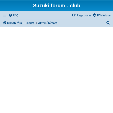
Suzuki forum - club
FAQ
Registrovat
Přihlásit se
H
Obsah fóra
Hledat
Aktivní témata
l
e
d
a
t