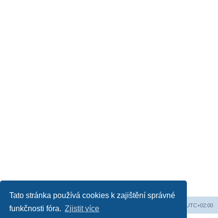
Tato stránka používá cookies k zajištění správné
Obsah fóra
Všechny časy jsou v
UTC+02:00
funkčnosti fóra.
Zjistit více