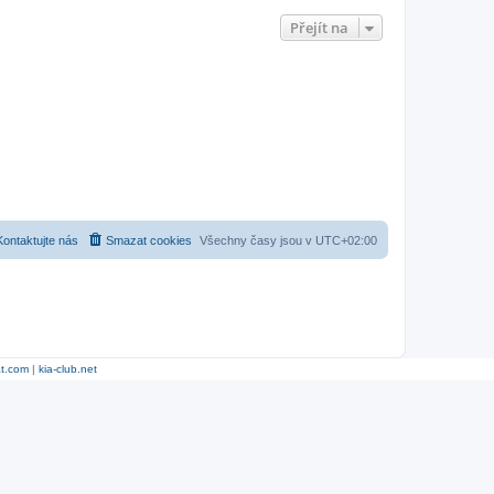
Přejít na
Kontaktujte nás
Smazat cookies
Všechny časy jsou v
UTC+02:00
at.com
|
kia-club.net