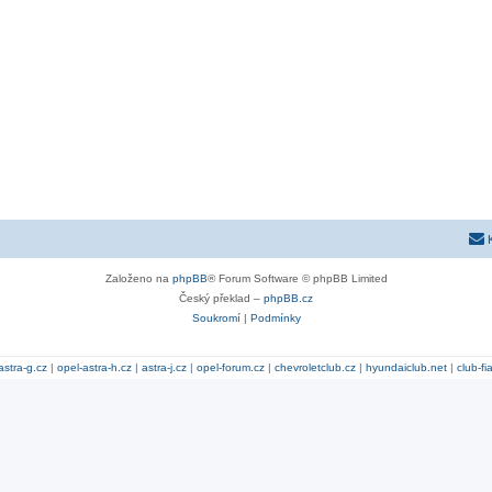
Založeno na
phpBB
® Forum Software © phpBB Limited
Český překlad –
phpBB.cz
Soukromí
|
Podmínky
astra-g.cz
|
opel-astra-h.cz
|
astra-j.cz
|
opel-forum.cz
|
chevroletclub.cz
|
hyundaiclub.net
|
club-fi