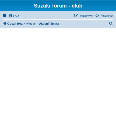
Suzuki forum - club
FAQ
Registrovat
Přihlásit se
H
Obsah fóra
Hledat
Aktivní témata
l
e
d
a
t