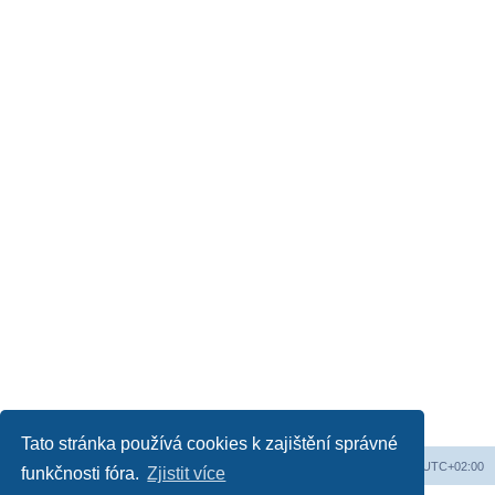
Tato stránka používá cookies k zajištění správné
Obsah fóra
Všechny časy jsou v
UTC+02:00
funkčnosti fóra.
Zjistit více