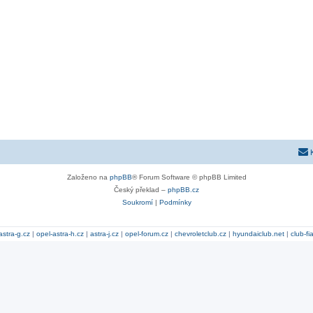
Založeno na
phpBB
® Forum Software © phpBB Limited
Český překlad –
phpBB.cz
Soukromí
|
Podmínky
astra-g.cz
|
opel-astra-h.cz
|
astra-j.cz
|
opel-forum.cz
|
chevroletclub.cz
|
hyundaiclub.net
|
club-fi