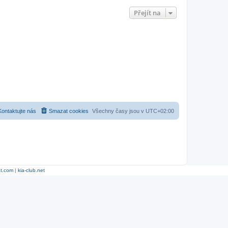
Přejít na
Kontaktujte nás
Smazat cookies
Všechny časy jsou v
UTC+02:00
at.com
|
kia-club.net