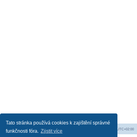
Tato stránka používá cookies k zajištění správné
Obsah fóra
Všechny časy jsou v
UTC+02:00
funkčnosti fóra.
Zjistit více