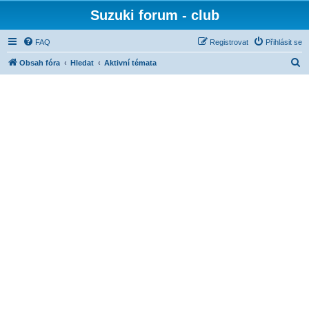
Suzuki forum - club
FAQ
Registrovat
Přihlásit se
H
Obsah fóra
Hledat
Aktivní témata
l
e
d
a
t